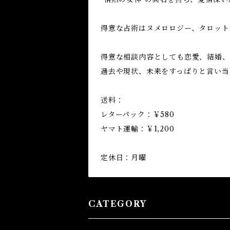
得意な占術はヌメロロジー、タロット
得意な相談内容としても恋愛、結婚、
過去や現状、未来をすっぱりと言い当
送料：
レターパック：￥580
ヤマト運輸：￥1,200
定休日：月曜
CATEGORY