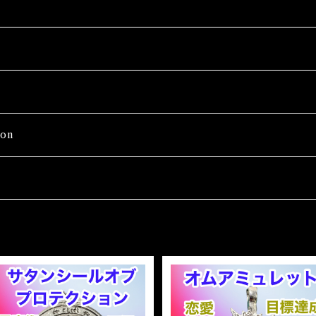
on
Wash