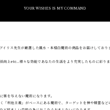
YOUR WISHES IS MY COMMAND
アイリス先生が厳選した風水・本格白魔術の商品をお届けしており
向上etc...様々な効能であなたの生活をより充実したものに彩り
に害を与えない魔術になります。
く「利他主義」がベースにある魔術で、ターゲットを神や精霊など
など好ましい目的の為におこなうおまじないになります。