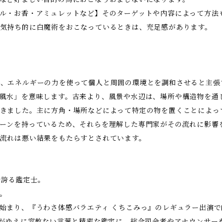
ル・お香・アミュレットなど】そのターゲットや内容によって方法
気持ち的に白魔術をおこなっているときは、充足感があります。
、エネルギーの力を使って個人と周囲の環境とを調和させると主張
風水」を意味します。古来より、風景や水辺は、場所や構造物を通
きました。主に方角・場所などによって特定の物を置くことによっ
ーンを持っているため、それらを理解した専門家がその流れに影響
流れは悪い結果をもたらすとされています。
を誇る鑑定士。
。
始まり、『うわさ体感バラエティ くちこみっ』のレギュラー出演
いがゆえに容赦ない言葉と精密な鑑定に、総合司会者やアナウンサー