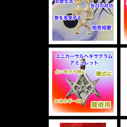
ワンラバータリスマン ONE
裁判 Trial
スピリチュアル Spiritual
人間関係
LOVER Talisman
護身
恋愛 Love
恋愛 Love
子 Rat
護身 Self-Defence
ブレスレット Bracelet
バスハーブ Bath Herb
¥2,200
人間関係 Relationships
人間関係 RelationShips
金運 Money
牛 Ox
恋愛 Love
恋愛
恋愛 love
仕事 Job
白魔術キット
人間関係 Relationships
寅 Tiger
金運 Money
金運
人間関係 Relationship
アミュレット Amulet
自己実現 Self-Realization
卯 Rabit
人間関係 Relationships
願望
恋愛
スピリチュアル Spiritual
辰 Dragon
Unicursal Hexagram Amu
仕事
let ユニカーサルヘキサグラム
アミュレット 白魔術アミュレ
¥3,300
ット
巳 Snake
金運
午 Horse
魔除け
未 Sheep