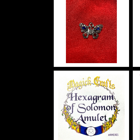
健康
申 Monkey
スピリチュアル
Butterfly red& blue cryst
al バタフライレッドアンドブ
ルークリスタル 白魔術アミュ
¥2,948
酉 Rooster
幸運
レット
戌 Dog
人生
亥 Pig
願望実現
Hexagram of Solomon A
mulet ヘキサグラムオブソロ
モンアミュレット 白魔術アミ
¥2,948
ュレット