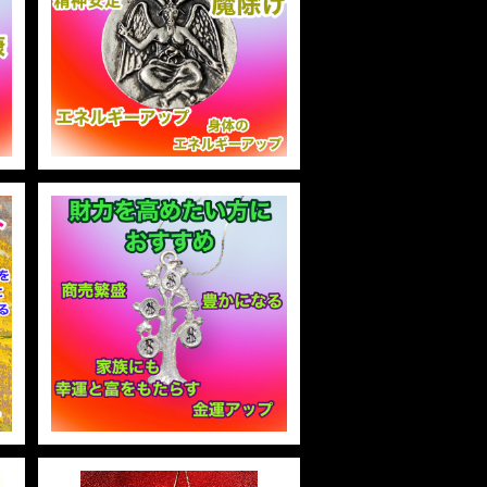
ッ
Sabbatic Goat Amulet サ
バティックゴートアミュレッ
ト 白魔術アミュレット
¥3,300
A
Money Treeマネーツリー
標
白魔術アミュレット
¥2,948