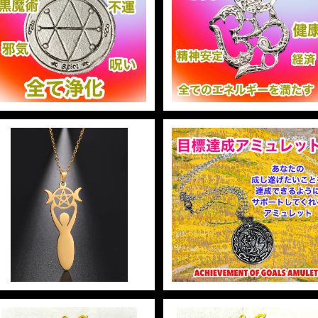
Saturn Seal of Protectio
Om Amuletオムアミュレ
n サタンシールオブプロテクシ
ト 白魔術アミュレット
ョン 白魔術アミュレット
¥3,300
¥3,300
ACHIEVEMENT OF GO
金星のペンダント
LS AMULET -あなたを目
達成へと導くアミュレット-
¥3,740
¥6,300
15%OFF