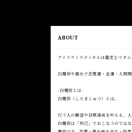
ABOUT
アイリスミスティカルは鑑定士マダム
白魔術や風水で恋愛運・金運・人間関係
-白魔術とは-
白魔術（しろまじゅつ）とは、
行う人の願望や目標達成を叶える、人
白魔術は「利己」でおこなうのではな
魔術です。恋愛・傷や病を治す・除霊