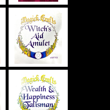
ミ
Witch’s Aid Amulet ウィッ
ト
チエイドアミュレット 白魔術
アミュレット
¥2,948
Wealth&Happiness Talis
レ
man ウェルス&ハピネスタリ
スマン 白魔術アミュレット
¥2,948