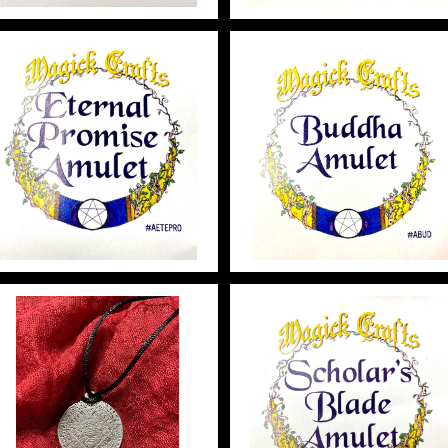
Eternal Promise Amulet
Buddha Amulet ブッダア
エターナルプロミスアミュレッ
ュレット 白魔術アミュレッ
ト 白魔術アミュレット
¥2,948
¥2,948
Seal of Mephistophele A
scholar’s Blade Amulet
mulet シールオブメフィスト
スカーラーズブレードアミュ
フィアアミュレット 白魔術ア
¥2,948
ット 白魔術アミュレット
¥2,948
ミュレット