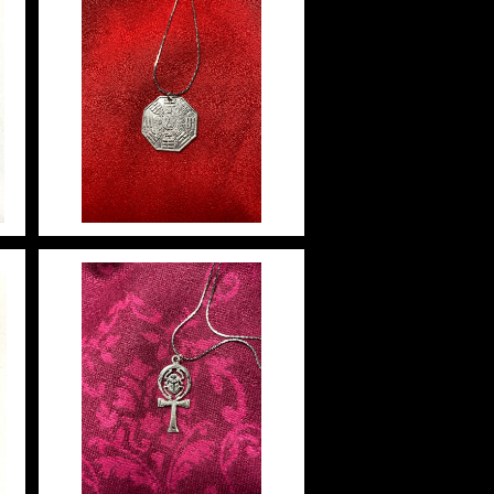
ィ
Yin Yang I Ching ユィ・ヤ
ミ
ン・アイ・チン 白魔術アミュ
¥2,948
レット
l
Ankh アンク 白魔術アミュレ
テ
ット
ュ
¥2,948