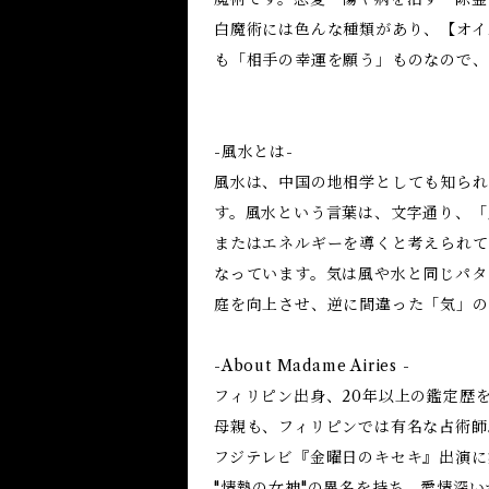
白魔術には色んな種類があり、【オイ
も「相手の幸運を願う」ものなので、
-風水とは-
風水は、中国の地相学としても知られ
す。風水という言葉は、文字通り、「
またはエネルギーを導くと考えられて
なっています。気は風や水と同じパタ
庭を向上させ、逆に間違った「気」の
-About Madame Airies -
フィリピン出身、20年以上の鑑定歴
母親も、フィリピンでは有名な占術師
フジテレビ『金曜日のキセキ』出演に
"情熱の女神"の異名を持ち、愛情深