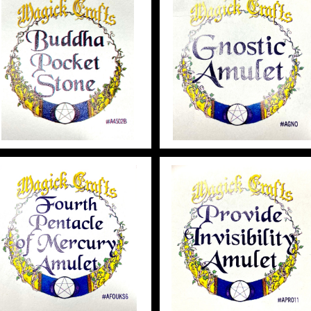
Buddha Pocket Stone ブ
Gnostic Amulet グノステ
ッダポケットストーン 白魔術
ックアミュレット 白魔術ア
アミュレット
¥2,948
ュレット
¥2,948
Fourth Pentacle of Merc
Provide Invisibility Amu
ury Amulet フォースペンタ
et プロバイドインビジビリ
クルオブマーキュリーアミュレ
¥2,948
ィアミュレット 白魔術アミ
¥2,948
ット 白魔術アミュレット
レット