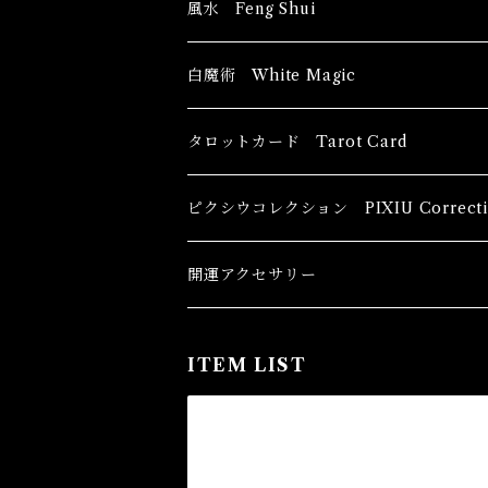
風水 Feng Shui
ブッダ Buddha
白魔術 White Magic
恋愛運
香油 Oils
タロットカード Tarot Card
恋愛 Love
健康運 Health
キャンドル Candles
初心者向け For The Beginners
ピクシウコレクション PIXIU Correcti
金運 Money
恋愛 Love
金運 Money
線香 Stick Incense
中級者向け
開運アクセサリー
護身 Self-Defence
金運 Money
恋愛
全体運
香粉 Powder Incense
上級者向け
ITEM LIST
スピリチュアル Spiritual
自己実現 Self-Realization
仕事
金運 Money
キーチェーン
パウダー Magical Powder
自己実現 Self-realization
仕事 Job
金運
恋愛 Love
金運 Money
仕事
干支風水置き物
バス＆フロアウォッシュ Bath&Floor 