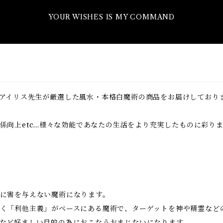
YOUR WISHES IS MY COMMAND
アイリス先生が厳選した風水・本格白魔術の商品をお届けしており
向上etc...様々な効能であなたの生活をより充実したものに彩り
に害を与えない魔術になります。
く「利他主義」がベースにある魔術で、ターゲットを神や精霊など
など好ましい目的の為におこなうおまじないになります。