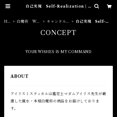
自己実現 Self-Realization | A
iries Mystical アイリスミスティ
カル マダムアイリスの風水・本格
白魔術
HO
白魔術 Whi
キャンドル
自己実現 Self-R
ME
te Magic
Candles
ealization
CONCEPT
YOUR WISHES IS MY COMMAND
ABOUT
アイリスミスティカルは鑑定士マダムアイリス先生が厳
選した風水・本格白魔術の商品をお届けしておりま
す。