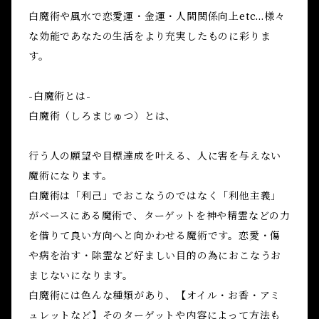
白魔術や風水で恋愛運・金運・人間関係向上etc...様々
な効能であなたの生活をより充実したものに彩りま
す。
-白魔術とは-
白魔術（しろまじゅつ）とは、
行う人の願望や目標達成を叶える、人に害を与えない
魔術になります。
白魔術は「利己」でおこなうのではなく「利他主義」
がベースにある魔術で、ターゲットを神や精霊などの力
を借りて良い方向へと向かわせる魔術です。恋愛・傷
や病を治す・除霊など好ましい目的の為におこなうお
まじないになります。
白魔術には色んな種類があり、【オイル・お香・アミ
ュレットなど】そのターゲットや内容によって方法も