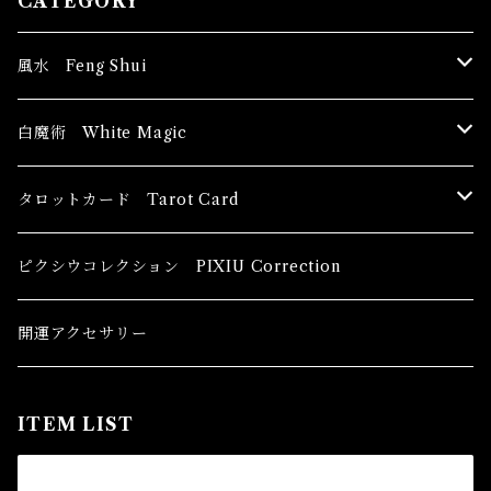
CATEGORY
風水 Feng Shui
ブッダ Buddha
白魔術 White Magic
恋愛運
香油 Oils
タロットカード Tarot Card
恋愛 Love
健康運 Health
キャンドル Candles
初心者向け For The Beginners
ピクシウコレクション PIXIU Correction
金運 Money
恋愛 Love
金運 Money
線香 Stick Incense
中級者向け
開運アクセサリー
護身 Self-Defence
金運 Money
恋愛
全体運
香粉 Powder Incense
上級者向け
ITEM LIST
スピリチュアル Spiritual
自己実現 Self-Realization
仕事
金運 Money
キーチェーン
パウダー Magical Powder