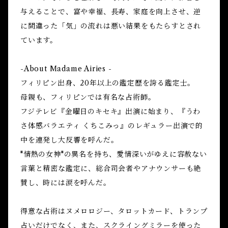
与えることで、富や幸福、長寿、家庭を向上させ、逆
に間違った「気」の流れは悪い結果をもたらすとされ
ています。
-About Madame Airies -
フィリピン出身、20年以上の鑑定歴を誇る鑑定士。
母親も、フィリピンでは有名な占術師。
フジテレビ『金曜日のキセキ』出演に始まり、『うわ
さ体感バラエティ くちこみっ』のレギュラー出演で的
中を連発し大反響を呼んだ。
"情熱の女神"の異名を持ち、愛情深いがゆえに容赦ない
言葉と精密な鑑定に、総合司会者やアナウンサーも絶
賛し、時には涙を呼んだ。
得意な占術はヌメロロジー、タロットカード、トランプ
占いだけでなく、また、スクライングミラーを使った