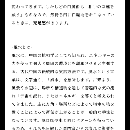
変わってきます。しかしどの白魔術も「相手の幸運を
願う」ものなので、気持ち的に白魔術をおこなってい
るときは、充足感があります。
-風水とは-
風水は、中国の地相学としても知られ、エネルギーの
力を使って個人と周囲の環境とを調和させると主張す
る、古代中国の伝統的な実践方法です。風水という言
葉は、文字通り、「風水」を意味します。古来より、
風景や水辺は、場所や構造物を通して普遍的な気の流
れ「宇宙の流れ」またはエネルギーを導くと考えられ
てきました。主に方角・場所などによって特定の物を
置くことによって運気が上がることが一般的な手法と
なっています。気は風や水と同じパターンを持ってい
るため、それらを理解した専門家がその流れに影響を