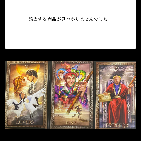
自己実現 Self-realization
仕事 Job
金運
恋愛 Love
金運 Money
仕事
干支風水置き物
バス＆フロアウォッシュ Bath&Floor Wash
該当する商品が見つかりませんでした。
裁判 Trial
スピリチュアル Spiritual
人間関係
護身
恋愛 Love
恋愛 Love
子 Rat
護身 Self-Defence
ブレスレット Bracelet
バスハーブ Bath Herb
人間関係 Relationships
人間関係 RelationShips
金運 Money
牛 Ox
恋愛 Love
恋愛
恋愛 love
仕事 Job
白魔術キット
人間関係 Relationships
寅 Tiger
金運 Money
金運
人間関係 Relationship
アミュレット Amulet
自己実現 Self-Realization
卯 Rabit
人間関係 Relationships
願望
恋愛
スピリチュアル Spiritual
辰 Dragon
仕事
巳 Snake
金運
午 Horse