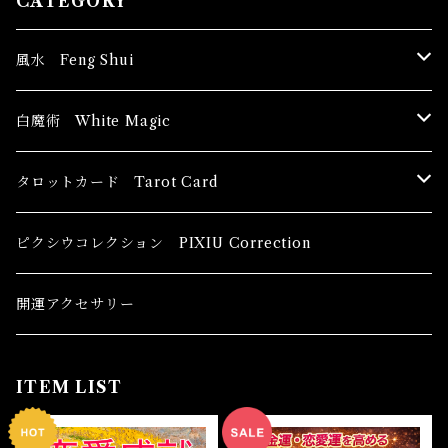
CATEGORY
風水 Feng Shui
ブッダ Buddha
白魔術 White Magic
恋愛運
香油 Oils
タロットカード Tarot Card
恋愛 Love
健康運 Health
キャンドル Candles
初心者向け For The Beginners
ピクシウコレクション PIXIU Correction
金運 Money
恋愛 Love
金運 Money
線香 Stick Incense
中級者向け
開運アクセサリー
護身 Self-Defence
金運 Money
恋愛
全体運
香粉 Powder Incense
上級者向け
ITEM LIST
スピリチュアル Spiritual
自己実現 Self-Realization
仕事
金運 Money
キーチェーン
パウダー Magical Powder