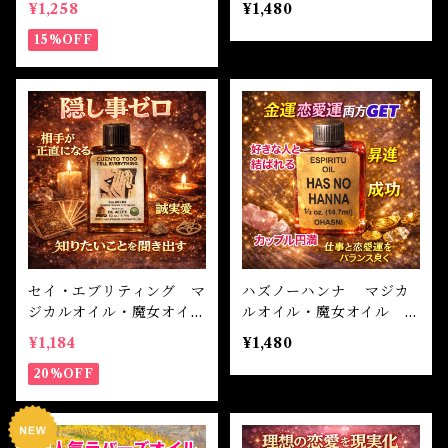
¥1,258
¥1,480
k Oil
15%OFF
セイ・エブリティング マ
ハズノーハンナ マジカ
ジカルオイル・魔女オイ
ルオイル・魔女オイル H
ル SAY EVERYTHING
AS NO HANNA Magica
¥1,184
¥1,480
Magical Oil
l Oil
20%OFF