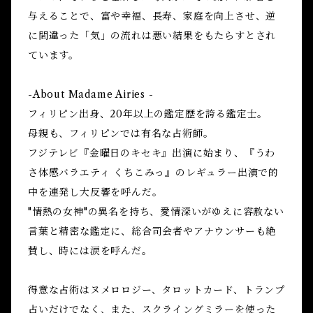
与えることで、富や幸福、長寿、家庭を向上させ、逆
に間違った「気」の流れは悪い結果をもたらすとされ
ています。
-About Madame Airies -
フィリピン出身、20年以上の鑑定歴を誇る鑑定士。
母親も、フィリピンでは有名な占術師。
フジテレビ『金曜日のキセキ』出演に始まり、『うわ
さ体感バラエティ くちこみっ』のレギュラー出演で的
中を連発し大反響を呼んだ。
"情熱の女神"の異名を持ち、愛情深いがゆえに容赦ない
言葉と精密な鑑定に、総合司会者やアナウンサーも絶
賛し、時には涙を呼んだ。
得意な占術はヌメロロジー、タロットカード、トランプ
占いだけでなく、また、スクライングミラーを使った