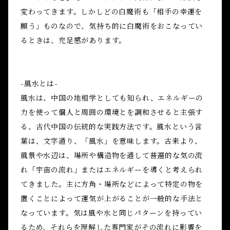
変わってきます。しかしどの白魔術も「相手の幸運を
願う」ものなので、気持ち的に白魔術をおこなってい
るときは、充足感があります。
-風水とは-
風水は、中国の地相学としても知られ、エネルギーの
力を使って個人と周囲の環境とを調和させると主張す
る、古代中国の伝統的な実践方法です。風水という言
葉は、文字通り、「風水」を意味します。古来より、
風景や水辺は、場所や構造物を通して普遍的な気の流
れ「宇宙の流れ」またはエネルギーを導くと考えられ
てきました。主に方角・場所などによって特定の物を
置くことによって運気が上がることが一般的な手法と
なっています。気は風や水と同じパターンを持ってい
るため、それらを理解した専門家がその流れに影響を