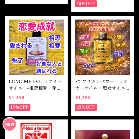
15%OFF
LOVE ME OIL ラブミー
7アフリカンパワー マジ
オイル -相思相愛・愛さ
カルオイル・魔女オイル
れる-
7AFRICAN POWERS M
¥1,258
¥1,258
agical Oil
15%OFF
15%OFF