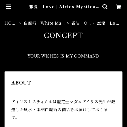
恋愛 Love | Airies Mystical
アイリスミスティカル マダムアイ
リスの風水・本格白魔術
HOM
白魔術 White Magi
香油 Oil
恋愛 Lov
E
c
s
e
CONCEPT
YOUR WISHES IS MY COMMAND
ABOUT
アイリスミスティカルは鑑定士マダムアイリス先生が厳
選した風水・本格白魔術の商品をお届けしておりま
す。