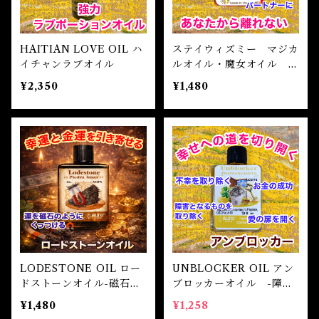
HAITIAN LOVE OIL ハ
ステイウィズミー マジカ
イチャンラブオイル
ルオイル・魔女オイル S
TAY WITH ME Magica
¥2,350
¥1,480
l Oil
LODESTONE OIL ロー
UNBLOCKER OIL アン
ドストーンオイル-磁石の
ブロッカーオイル -障害
ようにほしいものを引き寄
となるものを取り除く-
¥1,480
¥1,258
せる-