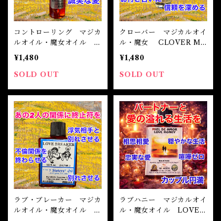
魔除け
未 Sheep
健康
コントローリング マジカ
クローバー マジカルオイ
ルオイル・魔女オイル C
ル・魔女 CLOVER Ma
申 Monkey
ontrolling Magical Oil
gical Oil
スピリチュアル
¥1,480
¥1,480
SOLD OUT
SOLD OUT
酉 Rooster
幸運
戌 Dog
人生
亥 Pig
願望実現
ラブ・ブレーカー マジカ
ラブハニー マジカルオイ
ルオイル・魔女オイル L
ル・魔女オイル LOVE
OVE BREAKER Magica
HONEY Magical Oil