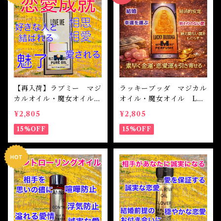
自己実現 Self-realization
仕事 Job
金運
恋愛 Love
金運 Money
仕事
干支風水置き物
バス＆フロアウォッシュ Bath&Floor Wash
裁判 Trial
スピリチュアル Spiritual
人間関係
護身
恋愛 Love
恋愛 Love
子 Rat
護身 Self-Defence
ブレスレット Bracelet
バスハーブ Bath Herb
人間関係 Relationships
人間関係 RelationShips
金運 Money
牛 Ox
恋愛 Love
恋愛
恋愛 love
仕事 Job
白魔術キット
【再入荷】ラブミー マジ
ラッキーブッダ マジカル
カルオイル・魔女オイル
オイル・魔女オイル LU
人間関係 Relationships
寅 Tiger
金運 Money
金運
人間関係 Relationship
アミュレット Amulet
Love Me Magical Oil
CKY BUDDHA Magical
¥2,805
¥2,805
Oil
15%OFF
15%OFF
自己実現 Self-Realization
卯 Rabit
人間関係 Relationships
願望
恋愛
スピリチュアル Spiritual
辰 Dragon
仕事
巳 Snake
金運
午 Horse