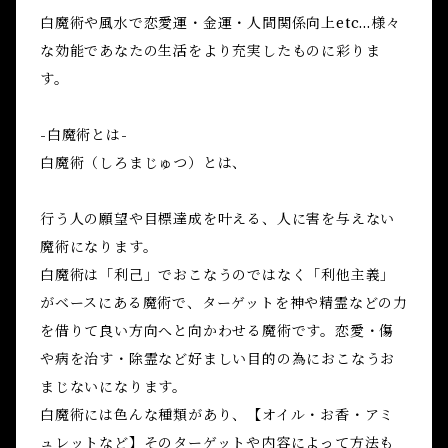
白魔術や風水で恋愛運・金運・人間関係向上etc...様々
な効能であなたの生活をより充実したものに彩りま
す。
-白魔術とは-
白魔術（しろまじゅつ）とは、
行う人の願望や目標達成を叶える、人に害を与えない
魔術になります。
白魔術は「利己」でおこなうのではなく「利他主義」
がベースにある魔術で、ターゲットを神や精霊などの力
を借りて良い方向へと向かわせる魔術です。恋愛・傷
や病を治す・除霊など好ましい目的の為におこなうお
まじないになります。
白魔術には色んな種類があり、【オイル・お香・アミ
ュレットなど】そのターゲットや内容によって方法も