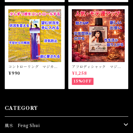
コントローリング マジカル
アフロディシャック マジカ
スティックインセンス CON
ルオイル・魔女オイル APH
¥990
¥1,258
TROLLING Magical Stick I
RODISIAC Magical Oil
ncense
15%OFF
CATEGORY
風水 Feng Shui