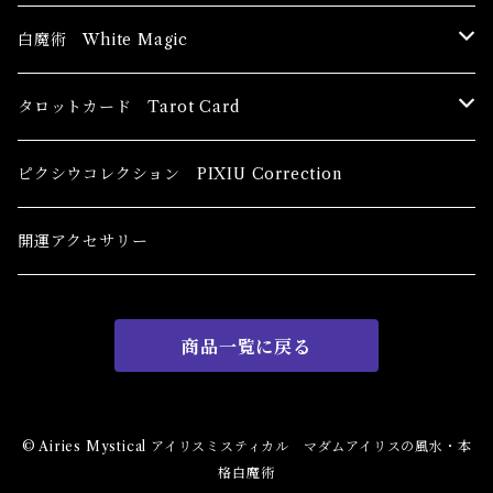
ブッダ Buddha
白魔術 White Magic
恋愛運
香油 Oils
タロットカード Tarot Card
恋愛 Love
健康運 Health
キャンドル Candles
初心者向け For The Beginners
ピクシウコレクション PIXIU Correction
金運 Money
恋愛 Love
金運 Money
線香 Stick Incense
中級者向け
開運アクセサリー
護身 Self-Defence
金運 Money
恋愛
全体運
香粉 Powder Incense
上級者向け
商品一覧に戻る
スピリチュアル Spiritual
自己実現 Self-Realization
仕事
金運 Money
キーチェーン
パウダー Magical Powder
自己実現 Self-realization
仕事 Job
金運
恋愛 Love
金運 Money
仕事
干支風水置き物
バス＆フロアウォッシュ Bath&Floor Wash
© Airies Mystical アイリスミスティカル マダムアイリスの風水・本
格白魔術
裁判 Trial
スピリチュアル Spiritual
人間関係