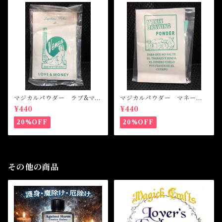
マジカルパウダー ラブ&マネ
マジカルパウダー マネード
ー Magical Powder LOVE
ローイング Magical Powde
¥440
¥440
&MONEY
r MONEY DRAWING
20%OFF
20%OFF
その他の商品