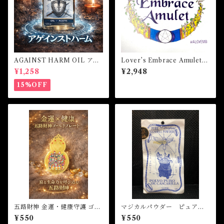
AGAINST HARM OIL アゲ
Lover’s Embrace Amulet
インストハームオイル -厄除
ラバーズエンブレーズアミュ
¥1,258
¥2,948
け・魔除け・護身-
レット 白魔術アミュレット
15%OFF
五路財神 金運・健康守護 ゴー
マジカルパウダー ピュアエ
ルドプレート
エッグシェル Magical Pod
¥550
¥550
er PURE EGGSHELL