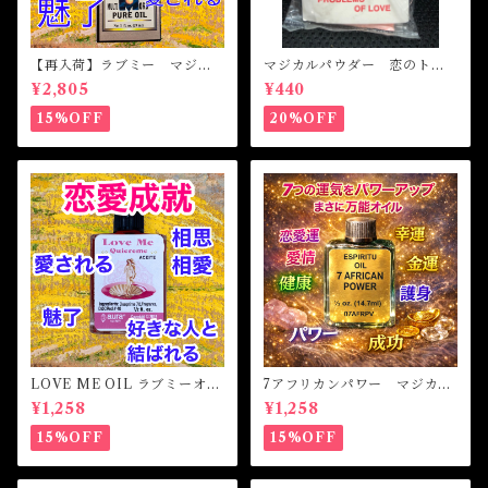
【再入荷】ラブミー マジカ
マジカルパウダー 恋のトラ
ルオイル・魔女オイル Love
ブル Magical Powder PR
¥2,805
¥440
Me Magical Oil
OBLEM OF LOVE
15%OFF
20%OFF
LOVE ME OIL ラブミーオイ
7アフリカンパワー マジカル
ル -相思相愛・愛される-
オイル・魔女オイル 7AFRI
¥1,258
¥1,258
CAN POWERS Magical Oil
15%OFF
15%OFF