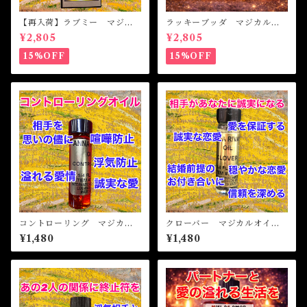
【再入荷】ラブミー マジカ
ラッキーブッダ マジカルオ
ルオイル・魔女オイル Love
イル・魔女オイル LUCKY
¥2,805
¥2,805
Me Magical Oil
BUDDHA Magical Oil
15%OFF
15%OFF
コントローリング マジカル
クローバー マジカルオイ
オイル・魔女オイル Contro
ル・魔女 CLOVER Magica
¥1,480
¥1,480
lling Magical Oil
l Oil