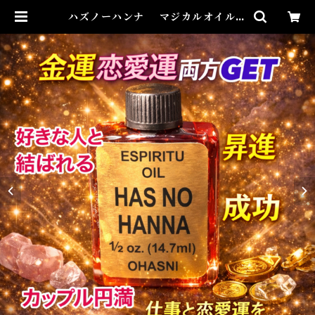
ハズノーハンナ マジカルオイル・
魔女オイル HAS NO HANNA
Magical Oil | Airies Mystical
アイリスミスティカル マダムアイ
リスの風水・本格白魔術