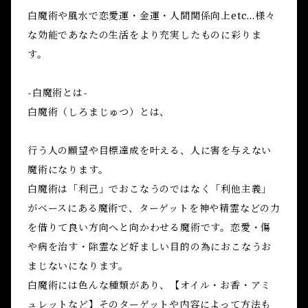
白魔術や風水で恋愛運・金運・人間関係向上etc...様々
な効能であなたの生活をより充実したものに彩りま
す。
-白魔術とは-
白魔術（しろまじゅつ）とは、
行う人の願望や目標達成を叶える、人に害を与えない
魔術になります。
白魔術は「利己」でおこなうのではなく「利他主義」
がベースにある魔術で、ターゲットを神や精霊などの力
を借りて良い方向へと向かわせる魔術です。恋愛・傷
や病を治す・除霊など好ましい目的の為におこなうお
まじないになります。
白魔術には色んな種類があり、【オイル・お香・アミ
ュレットなど】そのターゲットや内容によって方法も