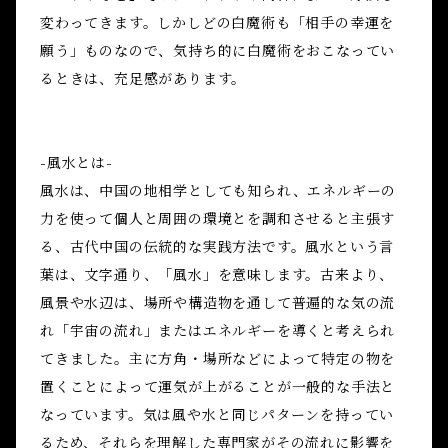
変わってきます。しかしどの白魔術も「相手の幸運を
願う」ものなので、気持ち的に白魔術をおこなってい
るときは、充足感があります。
-風水とは-
風水は、中国の地相学としても知られ、エネルギーの
力を使って個人と周囲の環境とを調和させると主張す
る、古代中国の伝統的な実践方法です。風水という言
葉は、文字通り、「風水」を意味します。古来より、
風景や水辺は、場所や構造物を通して普遍的な気の流
れ「宇宙の流れ」またはエネルギーを導くと考えられ
てきました。主に方角・場所などによって特定の物を
置くことによって運気が上がることが一般的な手法と
なっています。気は風や水と同じパターンを持ってい
るため、それらを理解した専門家がその流れに影響を