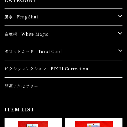
CATEGORY
風水 Feng Shui
ブッダ Buddha
白魔術 White Magic
恋愛運
香油 Oils
タロットカード Tarot Card
恋愛 Love
健康運 Health
キャンドル Candles
初心者向け For The Beginners
ピクシウコレクション PIXIU Correction
金運 Money
恋愛 Love
金運 Money
線香 Stick Incense
中級者向け
開運アクセサリー
護身 Self-Defence
金運 Money
恋愛
全体運
香粉 Powder Incense
上級者向け
ITEM LIST
スピリチュアル Spiritual
自己実現 Self-Realization
仕事
金運 Money
キーチェーン
パウダー Magical Powder