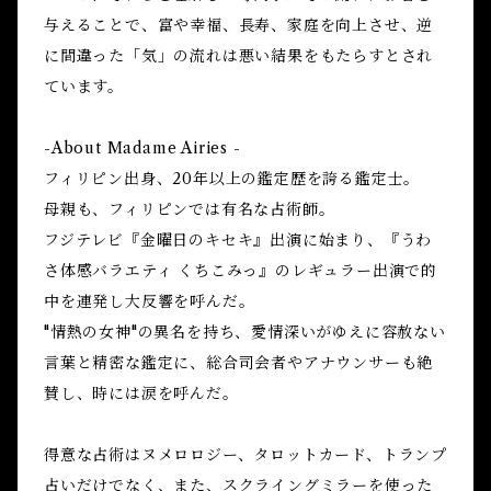
与えることで、富や幸福、長寿、家庭を向上させ、逆
に間違った「気」の流れは悪い結果をもたらすとされ
ています。
-About Madame Airies -
フィリピン出身、20年以上の鑑定歴を誇る鑑定士。
母親も、フィリピンでは有名な占術師。
フジテレビ『金曜日のキセキ』出演に始まり、『うわ
さ体感バラエティ くちこみっ』のレギュラー出演で的
中を連発し大反響を呼んだ。
"情熱の女神"の異名を持ち、愛情深いがゆえに容赦ない
言葉と精密な鑑定に、総合司会者やアナウンサーも絶
賛し、時には涙を呼んだ。
得意な占術はヌメロロジー、タロットカード、トランプ
占いだけでなく、また、スクライングミラーを使った