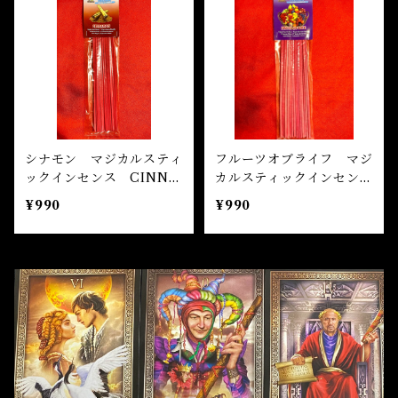
自己実現 Self-realization
仕事 Job
金運
恋愛 Love
金運 Money
仕事
干支風水置き物
バス＆フロアウォッシュ Bath&Floor Wash
裁判 Trial
スピリチュアル Spiritual
人間関係
護身
恋愛 Love
恋愛 Love
子 Rat
護身 Self-Defence
ブレスレット Bracelet
バスハーブ Bath Herb
人間関係 Relationships
人間関係 RelationShips
金運 Money
牛 Ox
恋愛 Love
恋愛
恋愛 love
仕事 Job
白魔術キット
シナモン マジカルスティ
フルーツオブライフ マジ
ックインセンス CINNA
カルスティックインセン
人間関係 Relationships
寅 Tiger
金運 Money
金運
人間関係 Relationship
アミュレット Amulet
MON Magical Stick Inc
ス FRUIT OF LIFE Ma
¥990
¥990
ense
gical Stick Incense
自己実現 Self-Realization
卯 Rabit
人間関係 Relationships
願望
恋愛
スピリチュアル Spiritual
辰 Dragon
仕事
巳 Snake
金運
午 Horse