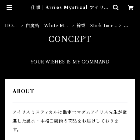
仕事 | Airies Mystical アイリス
ミスティカル マダムアイリスの風
水・本格白魔術
HOM
白魔術 White Mag
線香 Stick Incen
仕
E
ic
se
事
CONCEPT
YOUR WISHES IS MY COMMAND
ABOUT
アイリスミスティカルは鑑定士マダムアイリス先生が厳
選した風水・本格白魔術の商品をお届けしておりま
す。