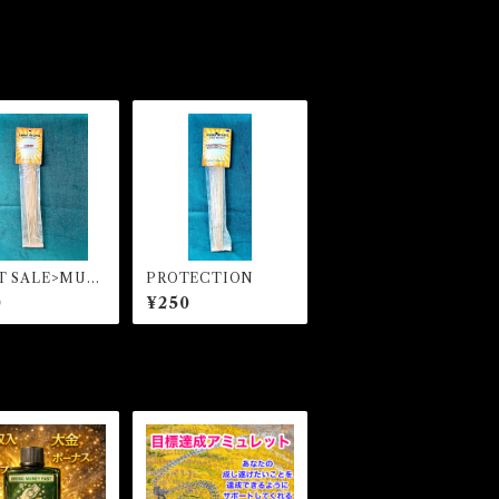
T SALE>MUS
PROTECTION
ティックインセン
0
¥250