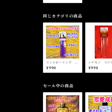
ンセンス FRUIT OF
LIFE Magical Stick
Incense
同じカテゴリの商品
コントローリング マ
シナモン マジ
ジカルスティックイン
ティックイン
¥990
¥990
センス CONTROLL
CINNAMON M
ING Magical Stick I
al Stick Incen
ncense
セール中の商品