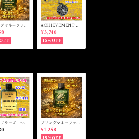
ングマネーファス
ACHIEVEMENT O
マジカルオイル・
F GOALS AMULET
58
¥3,740
イル BRING
-あなたを目標達成へ
Y FAST Magi
と導くアミュレット-
OFF
15%OFF
l
ンブラーズ マジ
ブリングマネーファス
オイル・魔女 G
ト マジカルオイル・
80
¥1,258
ERS Magical
魔女オイル BRING
MONEY FAST Magi
15%OFF