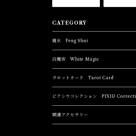
CATEGORY
風水 Feng Shui
ブッダ Buddha
白魔術 White Magic
恋愛運
香油 Oils
タロットカード Tarot Card
恋愛 Love
健康運 Health
キャンドル Candles
初心者向け For The Beginners
ピクシウコレクション PIXIU Correcti
金運 Money
恋愛 Love
金運 Money
線香 Stick Incense
中級者向け
開運アクセサリー
護身 Self-Defence
金運 Money
恋愛
全体運
香粉 Powder Incense
上級者向け