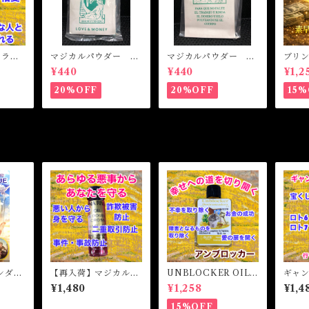
L ラブ
マジカルパウダー ラ
マジカルパウダー マ
ブリ
相思相
ブ&マネー Magical
ネードローイング M
ト 
¥440
¥440
¥1,2
Powder LOVE&MO
agical Powder MO
魔女オ
NEY
NEY DRAWING
MONE
20%OFF
20%OFF
15%
cal Oi
ンダン
【再入荷】マジカルオ
UNBLOCKER OIL
ギャ
イル ダブルクロス Ma
アンブロッカーオイ
カル
¥1,480
¥1,258
¥1,4
gical Oil DOUBLE C
ル -障害となるもの
AMBL
ROSS
を取り除く-
Oil
15%OFF