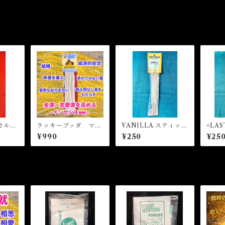
カルス
ラッキーブッダ マジ
VANILLA スティック
<LAS
センス
カルスティックインセ
インセンス
K ス
¥990
¥250
¥25
agic
ンス LUCKY BUD
ス
se
DHA Magical Stick
Incense