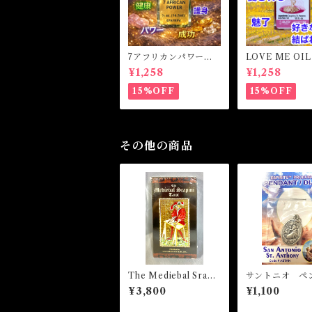
7アフリカンパワー
LOVE ME OI
マジカルオイル・魔女
ミーオイル -
¥1,258
¥1,258
オイル 7AFRICAN
愛・愛される-
POWERS Magical O
15%OFF
15%OFF
il
その他の商品
The Mediebal Srapi
サントニオ ペ
ni Tarot ザ・メディー
ト
¥3,800
¥1,100
バルスラピニタロット