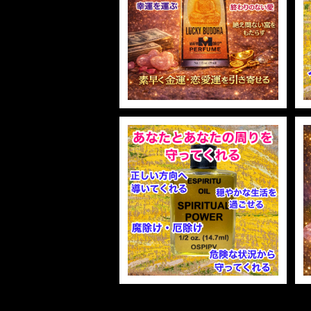
ラッキーブッダ マジカルオイ
ル・魔女オイル LUCKY BU
裁判 Trial
スピリチュアル Spiritual
人間関係
護身
DDHA Magical Oil
¥2,805
恋愛 Love
恋愛 Love
子 Rat
護身 Self-Defence
ブレスレット Bracelet
バスハーブ Bath Herb
15%OFF
人間関係 Relationships
人間関係 RelationShips
金運 Money
牛 Ox
恋愛 Love
恋愛
恋愛 love
仕事 Job
白魔術キット
人間関係 Relationships
寅 Tiger
金運 Money
金運
人間関係 Relationship
アミュレット Amulet
自己実現 Self-Realization
卯 Rabit
人間関係 Relationships
願望
恋愛
SOLD OUT
スピリチュアル Spiritual
辰 Dragon
SPIRITUAL POWER OIL
仕事
スピリチュアルパワーオイル
¥1,258
巳 Snake
15%OFF
金運
午 Horse
魔除け
未 Sheep