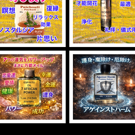
パチョリ マジカルオイル・魔
モーセス マジカルオイル・
女オイル Pathouli Magica
女 MOSES Magical Oil
¥1,258
l Oil
¥1,258
15%OFF
15%OFF
7アフリカンパワー マジカル
AGAINST HARM OIL ア
オイル・魔女オイル 7AFRIC
インストハームオイル -厄
AN POWERS Magical Oil
¥1,258
け・魔除け・護身-
¥1,258
15%OFF
15%OFF