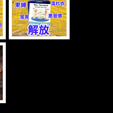
魔
ノーアレスト マジカルオイ
ル・魔女オイル No Arrest
Magical Oil
¥1,480
ゲ
除