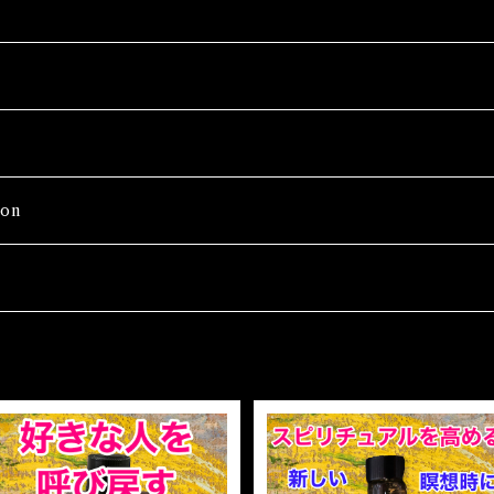
on
Wash