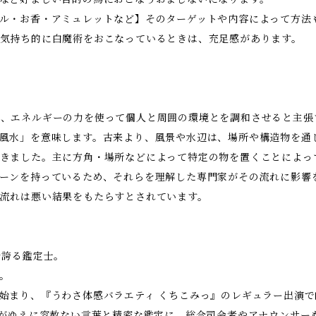
ル・お香・アミュレットなど】そのターゲットや内容によって方法
気持ち的に白魔術をおこなっているときは、充足感があります。
、エネルギーの力を使って個人と周囲の環境とを調和させると主張
風水」を意味します。古来より、風景や水辺は、場所や構造物を通
きました。主に方角・場所などによって特定の物を置くことによっ
ーンを持っているため、それらを理解した専門家がその流れに影響
流れは悪い結果をもたらすとされています。
を誇る鑑定士。
。
始まり、『うわさ体感バラエティ くちこみっ』のレギュラー出演
いがゆえに容赦ない言葉と精密な鑑定に、総合司会者やアナウンサー