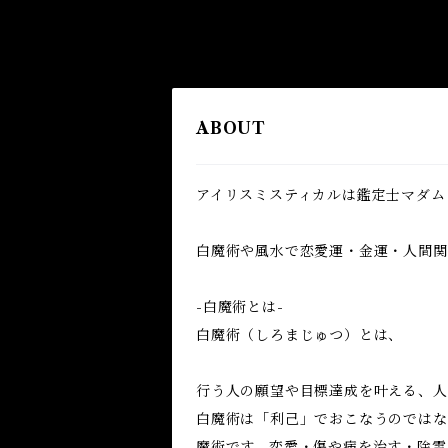
ABOUT
アイリスミスティカルは鑑定士マダム
白魔術や風水で恋愛運・金運・人間関係
-白魔術とは-
白魔術（しろまじゅつ）とは、
行う人の願望や目標達成を叶える、人
白魔術は「利己」でおこなうのではな
魔術です。恋愛・傷や病を治す・除霊