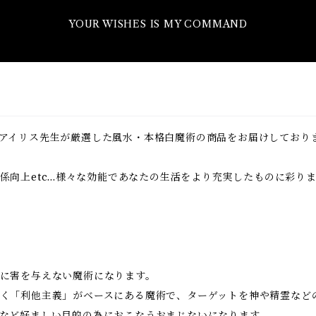
YOUR WISHES IS MY COMMAND
アイリス先生が厳選した風水・本格白魔術の商品をお届けしており
向上etc...様々な効能であなたの生活をより充実したものに彩り
に害を与えない魔術になります。
く「利他主義」がベースにある魔術で、ターゲットを神や精霊など
など好ましい目的の為におこなうおまじないになります。