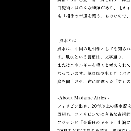
白魔術には色んな種類があり、【オイ
も「相手の幸運を願う」ものなので、
-風水とは-
風水は、中国の地相学としても知られ
す。風水という言葉は、文字通り、「
またはエネルギーを導くと考えられて
なっています。気は風や水と同じパタ
庭を向上させ、逆に間違った「気」の
-About Madame Airies -
フィリピン出身、20年以上の鑑定歴
母親も、フィリピンでは有名な占術師
フジテレビ『金曜日のキセキ』出演に
"情熱の女神"の異名を持ち、愛情深