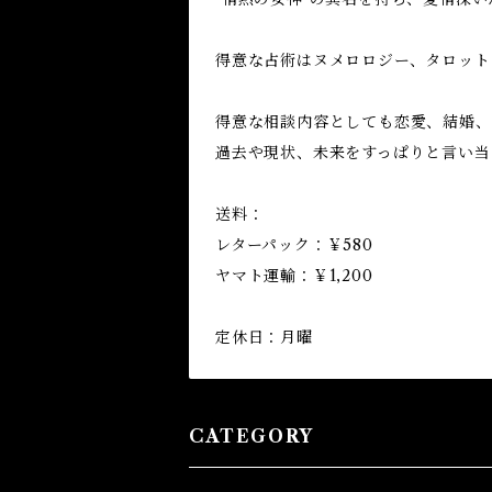
得意な占術はヌメロロジー、タロット
得意な相談内容としても恋愛、結婚、
過去や現状、未来をすっぱりと言い当
送料：
レターパック：￥580
ヤマト運輸：￥1,200
定休日：月曜
CATEGORY