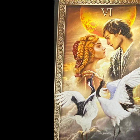
健康
申 Monkey
スピリチュアル
酉 Rooster
幸運
戌 Dog
人生
亥 Pig
願望実現