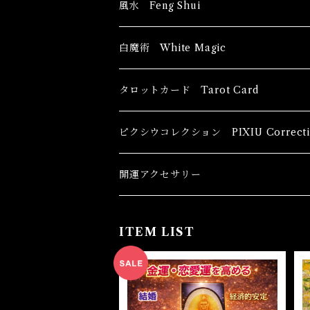
風水 Feng Shui
ブッダ Buddha
白魔術 White Magic
恋愛運
香油 Oils
タロットカード Tarot Card
恋愛 Love
健康運 Health
キャンドル Candles
初心者向け For The Beginners
ピクシウコレクション PIXIU Correcti
金運 Money
恋愛 Love
金運 Money
線香 Stick Incense
中級者向け
開運アクセサリー
護身 Self-Defence
金運 Money
恋愛
全体運
香粉 Powder Incense
上級者向け
ITEM LIST
スピリチュアル Spiritual
自己実現 Self-Realization
仕事
金運 Money
キーチェーン
パウダー Magical Powder
自己実現 Self-realization
仕事 Job
金運
恋愛 Love
金運 Money
仕事
干支風水置き物
バス＆フロアウォッシュ Bath&Floor 