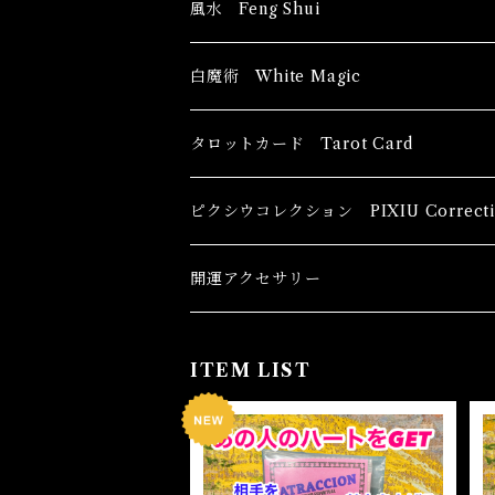
風水 Feng Shui
ブッダ Buddha
白魔術 White Magic
恋愛運
香油 Oils
タロットカード Tarot Card
恋愛 Love
健康運 Health
キャンドル Candles
初心者向け For The Beginners
ピクシウコレクション PIXIU Correcti
金運 Money
恋愛 Love
金運 Money
線香 Stick Incense
中級者向け
開運アクセサリー
護身 Self-Defence
金運 Money
恋愛
全体運
香粉 Powder Incense
上級者向け
ITEM LIST
スピリチュアル Spiritual
自己実現 Self-Realization
仕事
金運 Money
キーチェーン
パウダー Magical Powder
自己実現 Self-realization
仕事 Job
金運
恋愛 Love
金運 Money
仕事
干支風水置き物
バス＆フロアウォッシュ Bath&Floor 
SOLD OUT