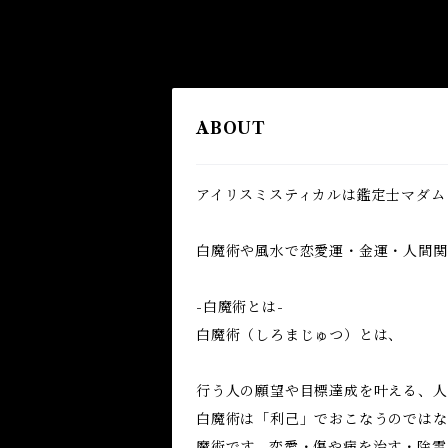
ABOUT
アイリスミスティカルは鑑定士マダム
白魔術や風水で恋愛運・金運・人間関係
-白魔術とは-
白魔術（しろまじゅつ）とは、
行う人の願望や目標達成を叶える、人
白魔術は「利己」でおこなうのではな
魔術です。恋愛・傷や病を治す・除霊