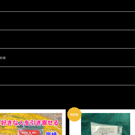
on
Wash
SOLD OUT