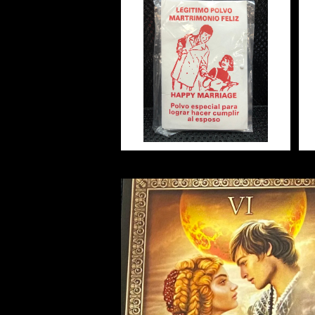
健康
申 Monkey
スピリチュアル
マジカルパウダー ハッピーマ
リッジ Magical Powder
Happy Marriage
¥440
酉 Rooster
幸運
20%OFF
戌 Dog
人生
亥 Pig
願望実現