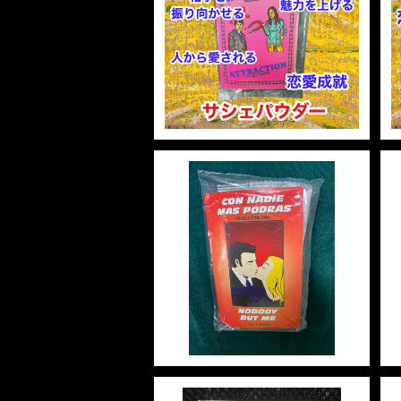
裁判 Trial
スピリチュアル Spiritual
人間関係
【NEW ARRIVALS】アトラ
護身
恋愛 Love
恋愛 Love
子 Rat
護身 Self-Defence
ブレスレット Bracelet
バスハーブ Bath Herb
クション マジカルパウダー・
魔女パウダー ATTRACTIO
¥680
N Magical Powder
人間関係 Relationships
人間関係 RelationShips
金運 Money
牛 Ox
恋愛 Love
恋愛
恋愛 love
仕事 Job
白魔術キット
人間関係 Relationships
寅 Tiger
金運 Money
金運
人間関係 Relationship
アミュレット Amulet
自己実現 Self-Realization
卯 Rabit
人間関係 Relationships
願望
恋愛
SOLD OUT
スピリチュアル Spiritual
辰 Dragon
仕事
【NEW ARRIVALS】ノバデ
ィ・バット・ミー マジカルパ
ウダー・魔女パウダー NOB
¥550
巳 Snake
ODY BUT ME Magical Po
金運
wder
午 Horse
魔除け
未 Sheep