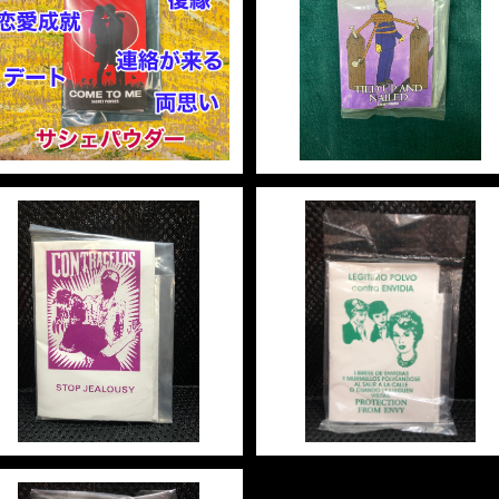
【NEW ARRIVALS】タイ
ド・アップアンドネイル マ
【BACK IN STOCK】カム
カルパウダー・魔女パウダ
¥550
トゥーミー マジカルパウダ
TIED UP AND NAILED
ー・魔女パウダー COME T
¥680
Magical Powder
O ME Magical Powder
マジカルパウダー ストップジ
マジカルパウダー プロテク
ェラシー Magical Powde
ョンフロムエンヴィー Mag
r Stop Jealousy
¥440
cal Powder PROTECTI
¥440
N FROM ENVY
20%OFF
20%OFF