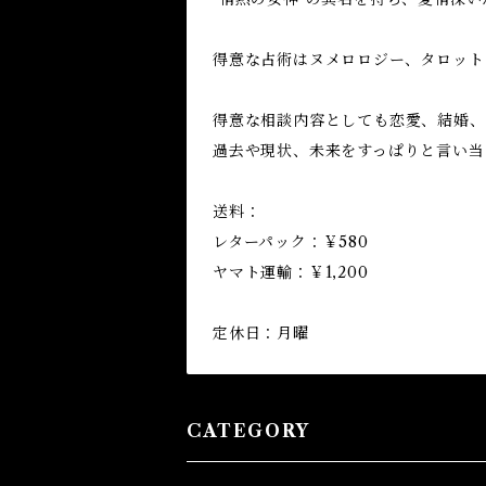
得意な占術はヌメロロジー、タロット
得意な相談内容としても恋愛、結婚、
過去や現状、未来をすっぱりと言い当
送料：
レターパック：￥580
ヤマト運輸：￥1,200
定休日：月曜
CATEGORY