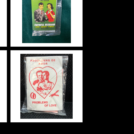
【NEW ARRIVALS】フェイ
ジ
トフル・ハズバンド マジカル
ー
パウダー・魔女パウダー FAI
¥550
THFUL HUSBAND Magic
al Powder
シ
マジカルパウダー 恋のトラブ
i
ル Magical Powder PRO
O
BLEM OF LOVE
¥440
20%OFF