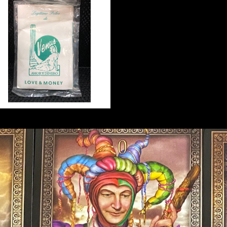
マジカルパウダー ラブ&マネ
ー Magical Powder LOV
E&MONEY
¥440
20%OFF