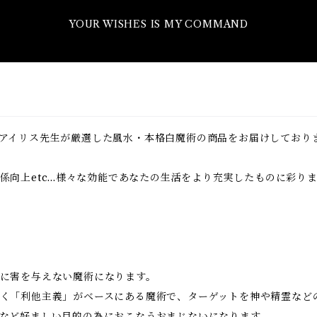
YOUR WISHES IS MY COMMAND
アイリス先生が厳選した風水・本格白魔術の商品をお届けしており
向上etc...様々な効能であなたの生活をより充実したものに彩り
に害を与えない魔術になります。
く「利他主義」がベースにある魔術で、ターゲットを神や精霊など
など好ましい目的の為におこなうおまじないになります。