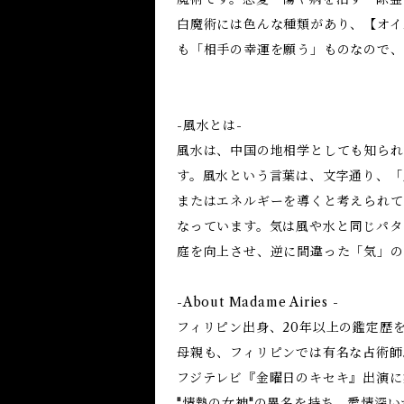
白魔術には色んな種類があり、【オイ
も「相手の幸運を願う」ものなので、
-風水とは-
風水は、中国の地相学としても知られ
す。風水という言葉は、文字通り、「
またはエネルギーを導くと考えられて
なっています。気は風や水と同じパタ
庭を向上させ、逆に間違った「気」の
-About Madame Airies -
フィリピン出身、20年以上の鑑定歴
母親も、フィリピンでは有名な占術師
フジテレビ『金曜日のキセキ』出演に
"情熱の女神"の異名を持ち、愛情深