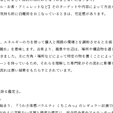
ル・お香・アミュレットなど】そのターゲットや内容によって方法
気持ち的に白魔術をおこなっているときは、充足感があります。
、エネルギーの力を使って個人と周囲の環境とを調和させると主張
風水」を意味します。古来より、風景や水辺は、場所や構造物を通
きました。主に方角・場所などによって特定の物を置くことによっ
ーンを持っているため、それらを理解した専門家がその流れに影響
流れは悪い結果をもたらすとされています。
を誇る鑑定士。
。
始まり、『うわさ体感バラエティ くちこみっ』のレギュラー出演
いがゆえに容赦ない言葉と精密な鑑定に、総合司会者やアナウンサー