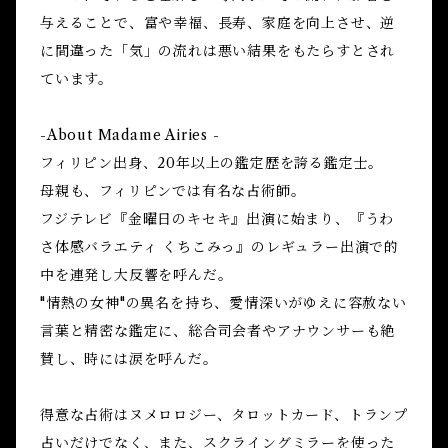
与えることで、富や幸福、長寿、家庭を向上させ、逆
に間違った「気」の流れは悪い結果をもたらすとされ
ています。
-About Madame Airies -
フィリピン出身、20年以上の鑑定歴を誇る鑑定士。
母親も、フィリピンでは有名な占術師。
フジテレビ『金曜日のキセキ』出演に始まり、『うわ
さ体感バラエティ くちこみっ』のレギュラー出演で的
中を連発し大反響を呼んだ。
"情熱の女神"の異名を持ち、愛情深いがゆえに容赦ない
言葉と精密な鑑定に、総合司会者やアナウンサーも絶
賛し、時には涙を呼んだ。
得意な占術はヌメロロジー、タロットカード、トランプ
占いだけでなく、また、スクライングミラーを使った