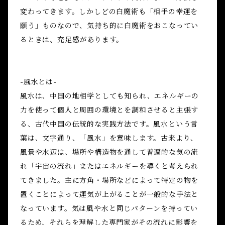
変わってきます。しかしどの白魔術も「相手の幸運を
願う」ものなので、気持ち的に白魔術をおこなってい
るときは、充足感があります。
-風水とは-
風水は、中国の地相学としても知られ、エネルギーの
力を使って個人と周囲の環境とを調和させると主張す
る、古代中国の伝統的な実践方法です。風水という言
葉は、文字通り、「風水」を意味します。古来より、
風景や水辺は、場所や構造物を通して普遍的な気の流
れ「宇宙の流れ」またはエネルギーを導くと考えられ
てきました。主に方角・場所などによって特定の物を
置くことによって運気が上がることが一般的な手法と
なっています。気は風や水と同じパターンを持ってい
るため、それらを理解した専門家がその流れに影響を