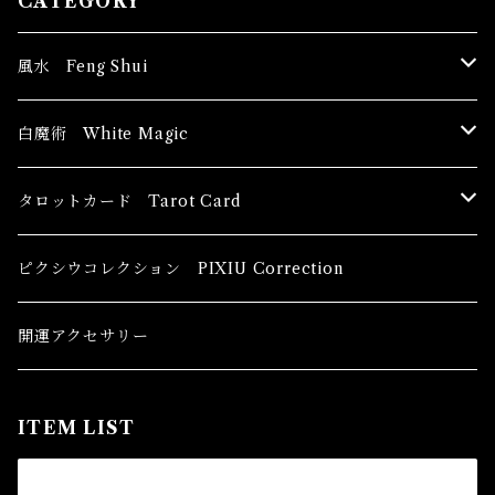
CATEGORY
風水 Feng Shui
ブッダ Buddha
白魔術 White Magic
恋愛運
香油 Oils
タロットカード Tarot Card
恋愛 Love
健康運 Health
キャンドル Candles
初心者向け For The Beginners
ピクシウコレクション PIXIU Correction
金運 Money
恋愛 Love
金運 Money
線香 Stick Incense
中級者向け
開運アクセサリー
護身 Self-Defence
金運 Money
恋愛
全体運
香粉 Powder Incense
上級者向け
ITEM LIST
スピリチュアル Spiritual
自己実現 Self-Realization
仕事
金運 Money
キーチェーン
パウダー Magical Powder