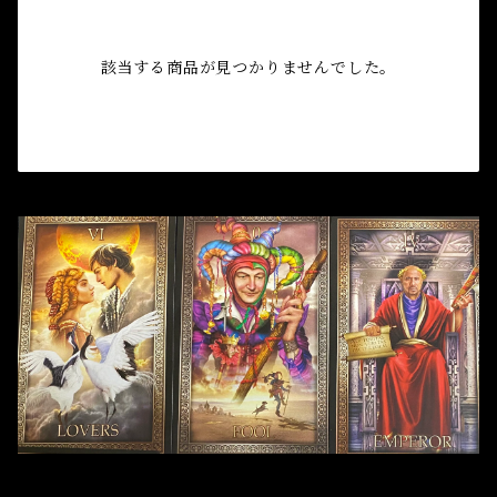
自己実現 Self-realization
仕事 Job
金運
恋愛 Love
金運 Money
仕事
干支風水置き物
バス＆フロアウォッシュ Bath&Floor Wash
該当する商品が見つかりませんでした。
裁判 Trial
スピリチュアル Spiritual
人間関係
護身
恋愛 Love
恋愛 Love
子 Rat
護身 Self-Defence
ブレスレット Bracelet
バスハーブ Bath Herb
人間関係 Relationships
人間関係 RelationShips
金運 Money
牛 Ox
恋愛 Love
恋愛
恋愛 love
仕事 Job
白魔術キット
人間関係 Relationships
寅 Tiger
金運 Money
金運
人間関係 Relationship
アミュレット Amulet
自己実現 Self-Realization
卯 Rabit
人間関係 Relationships
願望
恋愛
スピリチュアル Spiritual
辰 Dragon
仕事
巳 Snake
金運
午 Horse