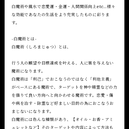
白魔術や風水で恋愛運・金運・人間関係向上etc...様々
な効能であなたの生活をより充実したものに彩りま
す。
-白魔術とは-
白魔術（しろまじゅつ）とは、
行う人の願望や目標達成を叶える、人に害を与えない
魔術になります。
白魔術は「利己」でおこなうのではなく「利他主義」
がベースにある魔術で、ターゲットを神や精霊などの力
を借りて良い方向へと向かわせる魔術です。恋愛・傷
や病を治す・除霊など好ましい目的の為におこなうお
まじないになります。
白魔術には色んな種類があり、【オイル・お香・アミ
ュレットなど】そのターゲットや内容によって方法も