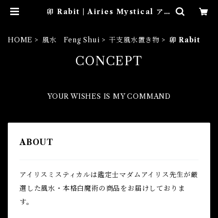
卯 Rabit | Airies Mystical アイ
リスミスティカル マダムアイリス
の風水・本格白魔術
HOME
風水 Feng Shui
干支風水置き物
卯 Rabit
CONCEPT
YOUR WISHES IS MY COMMAND
ABOUT
アイリスミスティカルは鑑定士マダムアイリス先生が厳
選した風水・本格白魔術の商品をお届けしておりま
す。