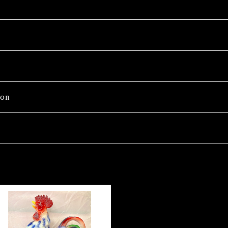
on
Wash