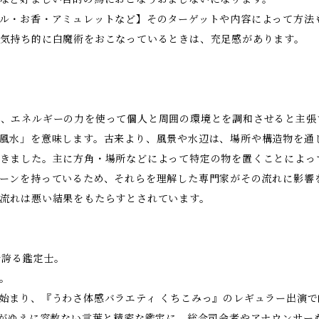
ル・お香・アミュレットなど】そのターゲットや内容によって方法
気持ち的に白魔術をおこなっているときは、充足感があります。
、エネルギーの力を使って個人と周囲の環境とを調和させると主張
風水」を意味します。古来より、風景や水辺は、場所や構造物を通
きました。主に方角・場所などによって特定の物を置くことによっ
ーンを持っているため、それらを理解した専門家がその流れに影響
流れは悪い結果をもたらすとされています。
を誇る鑑定士。
。
始まり、『うわさ体感バラエティ くちこみっ』のレギュラー出演
いがゆえに容赦ない言葉と精密な鑑定に、総合司会者やアナウンサー