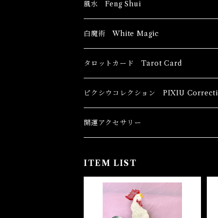
風水 Feng Shui
ブッダ Buddha
白魔術 White Magic
恋愛運
香油 Oils
タロットカード Tarot Card
恋愛 Love
健康運 Health
キャンドル Candles
初心者向け For The Beginners
ピクシウコレクション PIXIU Correcti
金運 Money
恋愛 Love
金運 Money
線香 Stick Incense
中級者向け
開運アクセサリー
護身 Self-Defence
金運 Money
恋愛
全体運
香粉 Powder Incense
上級者向け
ITEM LIST
スピリチュアル Spiritual
自己実現 Self-Realization
仕事
金運 Money
キーチェーン
パウダー Magical Powder
自己実現 Self-realization
仕事 Job
金運
恋愛 Love
金運 Money
仕事
干支風水置き物
バス＆フロアウォッシュ Bath&Floor 