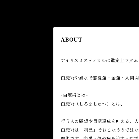
ABOUT
アイリスミスティカルは鑑定士マダム
白魔術や風水で恋愛運・金運・人間関係
-白魔術とは-
白魔術（しろまじゅつ）とは、
行う人の願望や目標達成を叶える、人
白魔術は「利己」でおこなうのではな
魔術です。恋愛・傷や病を治す・除霊