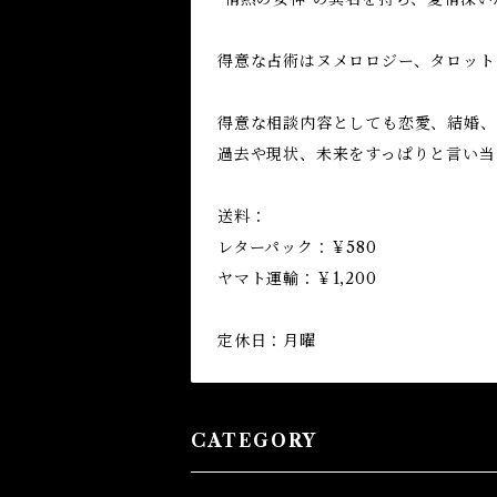
得意な占術はヌメロロジー、タロット
得意な相談内容としても恋愛、結婚、
過去や現状、未来をすっぱりと言い当
送料：
レターパック：￥580
ヤマト運輸：￥1,200
定休日：月曜
CATEGORY