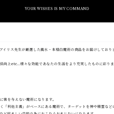
YOUR WISHES IS MY COMMAND
アイリス先生が厳選した風水・本格白魔術の商品をお届けしており
向上etc...様々な効能であなたの生活をより充実したものに彩り
に害を与えない魔術になります。
く「利他主義」がベースにある魔術で、ターゲットを神や精霊など
など好ましい目的の為におこなうおまじないになります。