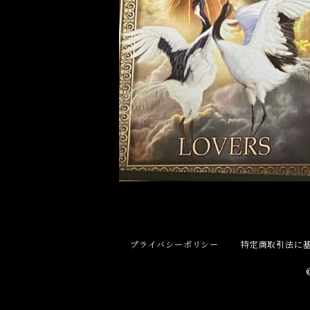
健康
申 Monkey
スピリチュアル
酉 Rooster
幸運
戌 Dog
人生
亥 Pig
願望実現
プライバシーポリシー
特定商取引法に