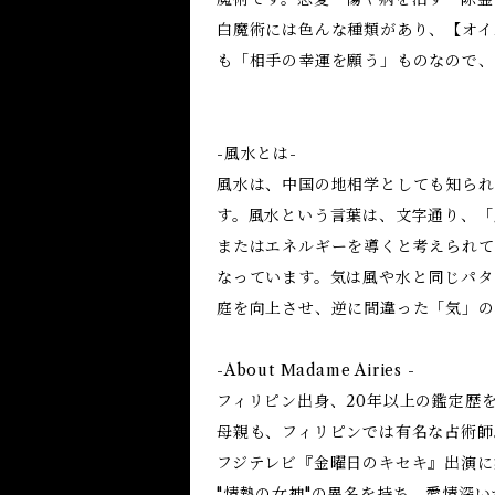
白魔術には色んな種類があり、【オイ
も「相手の幸運を願う」ものなので、
-風水とは-
風水は、中国の地相学としても知られ
す。風水という言葉は、文字通り、「
またはエネルギーを導くと考えられて
なっています。気は風や水と同じパタ
庭を向上させ、逆に間違った「気」の
-About Madame Airies -
フィリピン出身、20年以上の鑑定歴
母親も、フィリピンでは有名な占術師
フジテレビ『金曜日のキセキ』出演に
"情熱の女神"の異名を持ち、愛情深