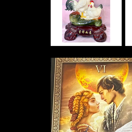
Lucky Family Rooster ラ
裁判 Trial
スピリチュアル Spiritual
人間関係
ッキーファミリールスター ス
護身
恋愛 Love
恋愛 Love
子 Rat
護身 Self-Defence
ブレスレット Bracelet
バスハーブ Bath Herb
ーパービッグサイズ
¥30,800
人間関係 Relationships
人間関係 RelationShips
金運 Money
牛 Ox
恋愛 Love
恋愛
恋愛 love
仕事 Job
白魔術キット
人間関係 Relationships
寅 Tiger
金運 Money
金運
人間関係 Relationship
アミュレット Amulet
自己実現 Self-Realization
卯 Rabit
人間関係 Relationships
願望
恋愛
スピリチュアル Spiritual
辰 Dragon
仕事
巳 Snake
金運
午 Horse
魔除け
未 Sheep