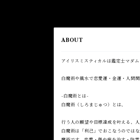
ABOUT
アイリスミスティカルは鑑定士マダム
白魔術や風水で恋愛運・金運・人間関係
-白魔術とは-
白魔術（しろまじゅつ）とは、
行う人の願望や目標達成を叶える、人
白魔術は「利己」でおこなうのではな
魔術です。恋愛・傷や病を治す・除霊