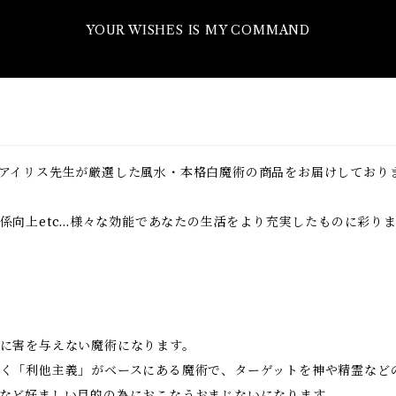
YOUR WISHES IS MY COMMAND
アイリス先生が厳選した風水・本格白魔術の商品をお届けしており
向上etc...様々な効能であなたの生活をより充実したものに彩り
に害を与えない魔術になります。
く「利他主義」がベースにある魔術で、ターゲットを神や精霊など
など好ましい目的の為におこなうおまじないになります。