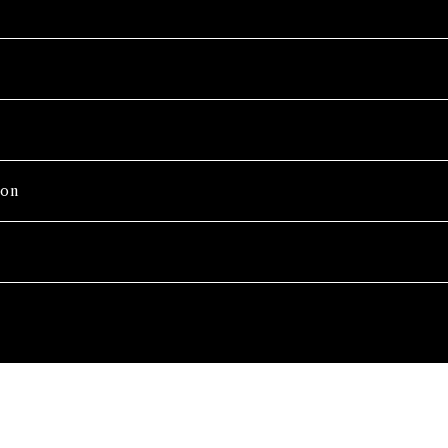
on
Wash