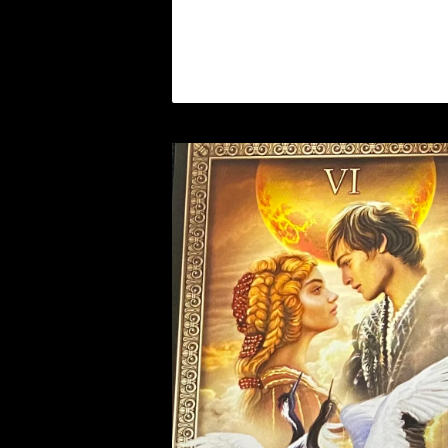
裁判 Trial
スピリチュアル Spiritual
人間関係
護身
恋愛 Love
恋愛 Love
子 Rat
護身 Self-Defence
ブレスレット Bracelet
バスハーブ Bath Herb
人間関係 Relationships
人間関係 RelationShips
金運 Money
牛 Ox
恋愛 Love
恋愛
恋愛 love
仕事 Job
白魔術キット
人間関係 Relationships
寅 Tiger
金運 Money
金運
人間関係 Relationship
アミュレット Amulet
自己実現 Self-Realization
卯 Rabit
人間関係 Relationships
願望
恋愛
スピリチュアル Spiritual
辰 Dragon
仕事
巳 Snake
金運
午 Horse
魔除け
未 Sheep