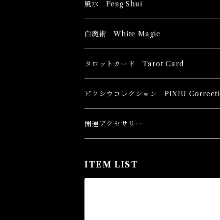
風水 Feng Shui
ブッダ Buddha
白魔術 White Magic
恋愛運
香油 Oils
タロットカード Tarot Card
恋愛 Love
健康運 Health
キャンドル Candles
初心者向け For The Beginners
ピクシウコレクション PIXIU Correcti
金運 Money
恋愛 Love
金運 Money
線香 Stick Incense
中級者向け
開運アクセサリー
護身 Self-Defence
金運 Money
恋愛
全体運
香粉 Powder Incense
上級者向け
ITEM LIST
スピリチュアル Spiritual
自己実現 Self-Realization
仕事
金運 Money
キーチェーン
パウダー Magical Powder
自己実現 Self-realization
仕事 Job
金運
恋愛 Love
金運 Money
仕事
干支風水置き物
バス＆フロアウォッシュ Bath&Floor 