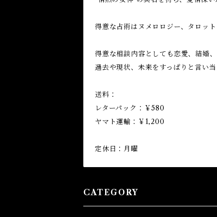
得意な占術はヌメロロジー、タロット
得意な相談内容としても恋愛、結婚、
過去や現状、未来をすっぱりと言い当
送料：
レターパック：￥580
ヤマト運輸：￥1,200
定休日：月曜
CATEGORY