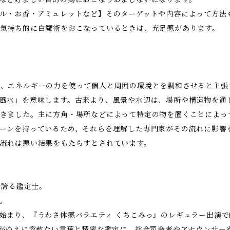
ル・お香・アミュレットなど】そのターゲットや内容によって方法
気持ち的に白魔術をおこなっているときは、充足感があります。
、エネルギーの力を使って個人と周囲の環境とを調和させると主張
風水」を意味します。古来より、風景や水辺は、場所や構造物を通
きました。主に方角・場所などによって特定の物を置くことによっ
ーンを持っているため、それらを理解した専門家がその流れに影響
流れは悪い結果をもたらすとされています。
を誇る鑑定士。
。
始まり、『うわさ体感バラエティ くちこみっ』のレギュラー出演
いがゆえに容赦ない言葉と精密な鑑定に、総合司会者やアナウンサー