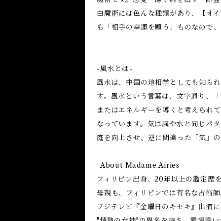
白魔術には色んな種類があり、【オイ
も「相手の幸運を願う」ものなので、
-風水とは-
風水は、中国の地相学としても知られ
す。風水という言葉は、文字通り、「
またはエネルギーを導くと考えられて
なっています。気は風や水と同じパタ
庭を向上させ、逆に間違った「気」の
-About Madame Airies -
フィリピン出身、20年以上の鑑定歴
母親も、フィリピンでは有名な占術師
フジテレビ『金曜日のキセキ』出演に
"情熱の女神"の異名を持ち、愛情深