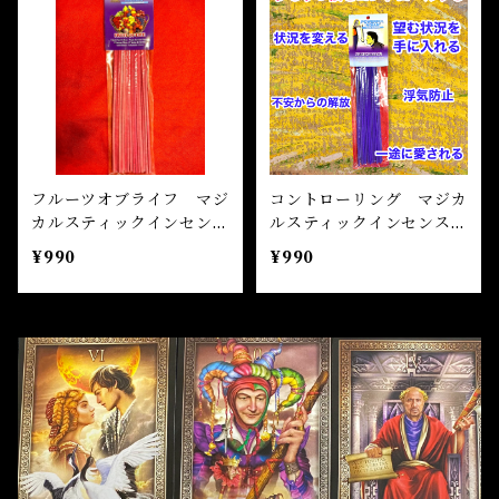
自己実現 Self-realization
仕事 Job
金運
恋愛 Love
金運 Money
仕事
干支風水置き物
バス＆フロアウォッシュ Bath&Floor Wash
裁判 Trial
スピリチュアル Spiritual
人間関係
護身
恋愛 Love
恋愛 Love
子 Rat
護身 Self-Defence
ブレスレット Bracelet
バスハーブ Bath Herb
人間関係 Relationships
人間関係 RelationShips
金運 Money
牛 Ox
恋愛 Love
恋愛
恋愛 love
仕事 Job
白魔術キット
フルーツオブライフ マジ
コントローリング マジカ
カルスティックインセン
ルスティックインセンス
人間関係 Relationships
寅 Tiger
金運 Money
金運
人間関係 Relationship
アミュレット Amulet
ス FRUIT OF LIFE Ma
CONTROLLING Magic
¥990
¥990
gical Stick Incense
al Stick Incense
自己実現 Self-Realization
卯 Rabit
人間関係 Relationships
願望
恋愛
スピリチュアル Spiritual
辰 Dragon
仕事
巳 Snake
金運
午 Horse