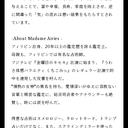
与えることで、富や幸福、長寿、家庭を向上させ、逆
に間違った「気」の流れは悪い結果をもたらすとされ
ています。
-About Madame Airies -
フィリピン出身、20年以上の鑑定歴を誇る鑑定士。
母親も、フィリピンでは有名な占術師。
フジテレビ『金曜日のキセキ』出演に始まり、『うわ
さ体感バラエティ くちこみっ』のレギュラー出演で的
中を連発し大反響を呼んだ。
"情熱の女神"の異名を持ち、愛情深いがゆえに容赦ない
言葉と精密な鑑定に、総合司会者やアナウンサーも絶
賛し、時には涙を呼んだ。
得意な占術はヌメロロジー、タロットカード、トランプ
占いだけでなく、また、スクライングミラーを使った