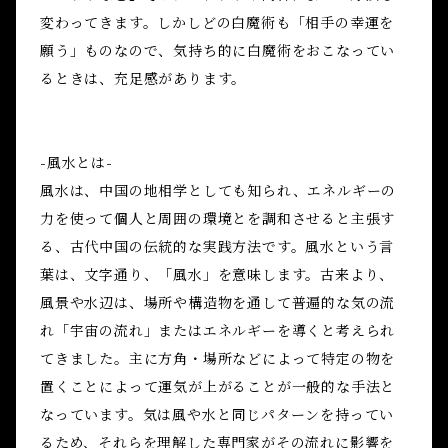
変わってきます。しかしどの白魔術も「相手の幸運を
願う」ものなので、気持ち的に白魔術をおこなってい
るときは、充足感があります。
-風水とは-
風水は、中国の地相学としても知られ、エネルギーの
力を使って個人と周囲の環境とを調和させると主張す
る、古代中国の伝統的な実践方法です。風水という言
葉は、文字通り、「風水」を意味します。古来より、
風景や水辺は、場所や構造物を通して普遍的な気の流
れ「宇宙の流れ」またはエネルギーを導くと考えられ
てきました。主に方角・場所などによって特定の物を
置くことによって運気が上がることが一般的な手法と
なっています。気は風や水と同じパターンを持ってい
るため、それらを理解した専門家がその流れに影響を