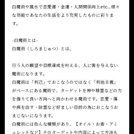
白魔術や風水で恋愛運・金運・人間関係向上etc...様々
な効能であなたの生活をより充実したものに彩りま
す。
-白魔術とは-
白魔術（しろまじゅつ）とは、
行う人の願望や目標達成を叶える、人に害を与えない
魔術になります。
白魔術は「利己」でおこなうのではなく「利他主義」
がベースにある魔術で、ターゲットを神や精霊などの力
を借りて良い方向へと向かわせる魔術です。恋愛・傷
や病を治す・除霊など好ましい目的の為におこなうお
まじないになります。
白魔術には色んな種類があり、【オイル・お香・アミ
ュレットなど】そのターゲットや内容によって方法も