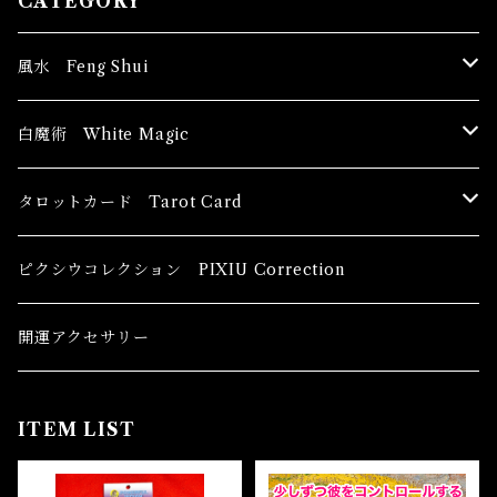
CATEGORY
風水 Feng Shui
ブッダ Buddha
白魔術 White Magic
恋愛運
香油 Oils
タロットカード Tarot Card
恋愛 Love
健康運 Health
キャンドル Candles
初心者向け For The Beginners
ピクシウコレクション PIXIU Correction
金運 Money
恋愛 Love
金運 Money
線香 Stick Incense
中級者向け
開運アクセサリー
護身 Self-Defence
金運 Money
恋愛
全体運
香粉 Powder Incense
上級者向け
ITEM LIST
スピリチュアル Spiritual
自己実現 Self-Realization
仕事
金運 Money
キーチェーン
パウダー Magical Powder