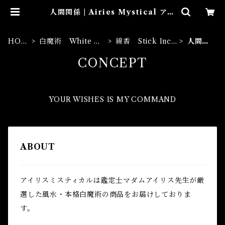
人間関係 | Airies Mystical アイ
リスミスティカル マダムアイリス
の風水・本格白魔術
HOM
白魔術 White M
線香 Stick Ince
人間関
E
agic
nse
係
CONCEPT
YOUR WISHES IS MY COMMAND
ABOUT
アイリスミスティカルは鑑定士マダムアイリス先生が厳
選した風水・本格白魔術の商品をお届けしておりま
す。