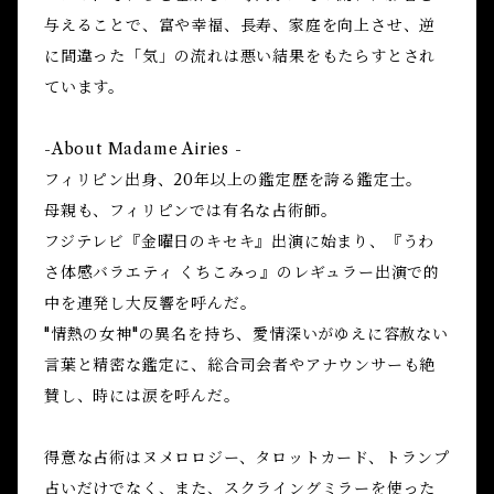
与えることで、富や幸福、長寿、家庭を向上させ、逆
に間違った「気」の流れは悪い結果をもたらすとされ
ています。
-About Madame Airies -
フィリピン出身、20年以上の鑑定歴を誇る鑑定士。
母親も、フィリピンでは有名な占術師。
フジテレビ『金曜日のキセキ』出演に始まり、『うわ
さ体感バラエティ くちこみっ』のレギュラー出演で的
中を連発し大反響を呼んだ。
"情熱の女神"の異名を持ち、愛情深いがゆえに容赦ない
言葉と精密な鑑定に、総合司会者やアナウンサーも絶
賛し、時には涙を呼んだ。
得意な占術はヌメロロジー、タロットカード、トランプ
占いだけでなく、また、スクライングミラーを使った