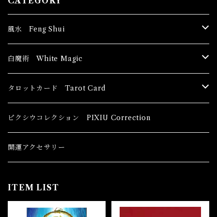
CATEGORY
風水 Feng Shui
ブッダ Buddha
白魔術 White Magic
恋愛運
香油 Oils
タロットカード Tarot Card
恋愛 Love
健康運 Health
キャンドル Candles
初心者向け For The Beginners
ピクシウコレクション PIXIU Correction
金運 Money
恋愛 Love
金運 Money
線香 Stick Incense
中級者向け
開運アクセサリー
護身 Self-Defence
金運 Money
恋愛
全体運
香粉 Powder Incense
上級者向け
ITEM LIST
スピリチュアル Spiritual
自己実現 Self-Realization
仕事
金運 Money
キーチェーン
パウダー Magical Powder