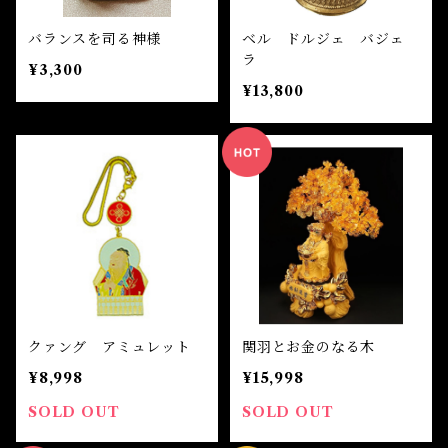
魔除け
バランスを司る神様
ベル ドルジェ バジェ
未 Sheep
健康
ラ
¥3,300
¥13,800
申 Monkey
スピリチュアル
酉 Rooster
幸運
戌 Dog
人生
亥 Pig
願望実現
クァング アミュレット
関羽とお金のなる木
¥8,998
¥15,998
SOLD OUT
SOLD OUT