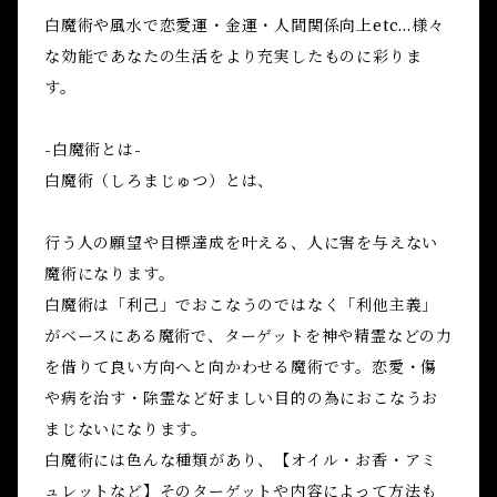
白魔術や風水で恋愛運・金運・人間関係向上etc...様々
な効能であなたの生活をより充実したものに彩りま
す。
-白魔術とは-
白魔術（しろまじゅつ）とは、
行う人の願望や目標達成を叶える、人に害を与えない
魔術になります。
白魔術は「利己」でおこなうのではなく「利他主義」
がベースにある魔術で、ターゲットを神や精霊などの力
を借りて良い方向へと向かわせる魔術です。恋愛・傷
や病を治す・除霊など好ましい目的の為におこなうお
まじないになります。
白魔術には色んな種類があり、【オイル・お香・アミ
ュレットなど】そのターゲットや内容によって方法も