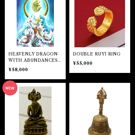
自己実現 Self-realization
仕事 Job
金運
恋愛 Love
金運 Money
仕事
干支風水置き物
バス＆フロアウォッシュ Bath&Floor Wash
裁判 Trial
スピリチュアル Spiritual
人間関係
護身
恋愛 Love
恋愛 Love
子 Rat
護身 Self-Defence
ブレスレット Bracelet
バスハーブ Bath Herb
人間関係 Relationships
人間関係 RelationShips
金運 Money
牛 Ox
恋愛 Love
恋愛
恋愛 love
仕事 Job
白魔術キット
HEAVENLY DRAGON
DOUBLE RUYI RING
WITH ABUNDANCES
人間関係 Relationships
¥55,000
寅 Tiger
金運 Money
金運
人間関係 Relationship
アミュレット Amulet
NINE CARPS (額縁あ
¥58,000
り）
自己実現 Self-Realization
卯 Rabit
人間関係 Relationships
願望
恋愛
スピリチュアル Spiritual
辰 Dragon
仕事
巳 Snake
金運
午 Horse