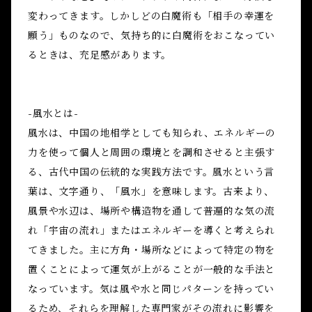
変わってきます。しかしどの白魔術も「相手の幸運を
願う」ものなので、気持ち的に白魔術をおこなってい
るときは、充足感があります。
-風水とは-
風水は、中国の地相学としても知られ、エネルギーの
力を使って個人と周囲の環境とを調和させると主張す
る、古代中国の伝統的な実践方法です。風水という言
葉は、文字通り、「風水」を意味します。古来より、
風景や水辺は、場所や構造物を通して普遍的な気の流
れ「宇宙の流れ」またはエネルギーを導くと考えられ
てきました。主に方角・場所などによって特定の物を
置くことによって運気が上がることが一般的な手法と
なっています。気は風や水と同じパターンを持ってい
るため、それらを理解した専門家がその流れに影響を