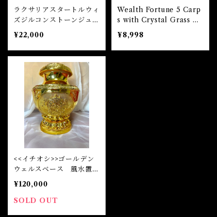
ラクサリアスタートルウィ
Wealth Fortune 5 Carp
ズジルコンストーンジュエ
s with Crystal Grass ウ
リーボックス
ェルスフォーチュン・5カ
¥22,000
¥8,998
ープスウィズクリスタルグ
ラス
<<イチオシ>>ゴールデン
ウェルスベース 風水置き
物 Golden Wealth Vas
¥120,000
e
SOLD OUT