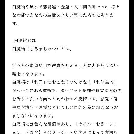
白魔術や風水で恋愛運・金運・人間関係向上etc...様々
な効能であなたの生活をより充実したものに彩りま
す。
-白魔術とは-
白魔術（しろまじゅつ）とは、
行う人の願望や目標達成を叶える、人に害を与えない
魔術になります。
白魔術は「利己」でおこなうのではなく「利他主義」
がベースにある魔術で、ターゲットを神や精霊などの力
を借りて良い方向へと向かわせる魔術です。恋愛・傷
や病を治す・除霊など好ましい目的の為におこなうお
まじないになります。
白魔術には色んな種類があり、【オイル・お香・アミ
ュレットなど】そのターゲットや内容によって方法も