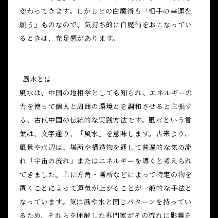
変わってきます。しかしどの白魔術も「相手の幸運を
願う」ものなので、気持ち的に白魔術をおこなってい
るときは、充足感があります。
-風水とは-
風水は、中国の地相学としても知られ、エネルギーの
力を使って個人と周囲の環境とを調和させると主張す
る、古代中国の伝統的な実践方法です。風水という言
葉は、文字通り、「風水」を意味します。古来より、
風景や水辺は、場所や構造物を通して普遍的な気の流
れ「宇宙の流れ」またはエネルギーを導くと考えられ
てきました。主に方角・場所などによって特定の物を
置くことによって運気が上がることが一般的な手法と
なっています。気は風や水と同じパターンを持ってい
るため、それらを理解した専門家がその流れに影響を