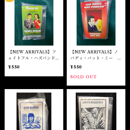
自己実現 Self-realization
仕事 Job
金運
恋愛 Love
金運 Money
仕事
干支風水置き物
バス＆フロアウォッシュ Bath&Floor Wash
裁判 Trial
スピリチュアル Spiritual
人間関係
護身
恋愛 Love
恋愛 Love
子 Rat
護身 Self-Defence
ブレスレット Bracelet
バスハーブ Bath Herb
人間関係 Relationships
人間関係 RelationShips
金運 Money
牛 Ox
恋愛 Love
恋愛
恋愛 love
仕事 Job
白魔術キット
【NEW ARRIVALS】フ
【NEW ARRIVALS】ノ
ェイトフル・ハズバンド
バディ・バット・ミー マ
人間関係 Relationships
寅 Tiger
金運 Money
金運
人間関係 Relationship
アミュレット Amulet
マジカルパウダー・魔女パ
ジカルパウダー・魔女パウ
¥550
¥550
ウダー FAITHFUL HU
ダー NOBODY BUT M
SBAND Magical Powde
E Magical Powder
自己実現 Self-Realization
SOLD OUT
卯 Rabit
人間関係 Relationships
願望
恋愛
r
スピリチュアル Spiritual
辰 Dragon
仕事
巳 Snake
金運
午 Horse