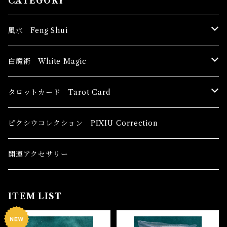
CATEGORY
風水 Feng Shui
ブッダ Buddha
白魔術 White Magic
恋愛運
香油 Oils
タロットカード Tarot Card
恋愛 Love
健康運 Health
キャンドル Candles
初心者向け For The Beginners
ピクシウコレクション PIXIU Correction
金運 Money
恋愛 Love
金運 Money
線香 Stick Incense
中級者向け
開運アクセサリー
護身 Self-Defence
金運 Money
恋愛
全体運
香粉 Powder Incense
上級者向け
ITEM LIST
スピリチュアル Spiritual
自己実現 Self-Realization
仕事
金運 Money
キーチェーン
パウダー Magical Powder