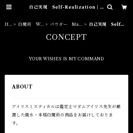
自己実現 Self-Realization | A
iries Mystical アイリスミスティ
カル マダムアイリスの風水・本格
白魔術
HO
白魔術 Wh
パウダー Magi
自己実現 Self-
ME
ite Magic
cal Powder
Realization
CONCEPT
YOUR WISHES IS MY COMMAND
ABOUT
アイリスミスティカルは鑑定士マダムアイリス先生が厳
選した風水・本格白魔術の商品をお届けしておりま
す。