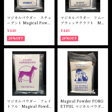
魔除け
未 Sheep
健康
マジカルパウダー スチュ
マジカルパウダー リムー
ーデント Magical Powd
ブウィッチクラフト Ma
申 Monkey
er STUDENT
gical Powder REMOVE
スピリチュアル
¥440
¥440
WITCHCRAFT
20%OFF
20%OFF
酉 Rooster
幸運
戌 Dog
人生
亥 Pig
願望実現
マジカルパウダー フェイ
Magical Powder FORG
トフル Magical Powde
ETFUL マジカルパウダ
r FAITHFUL
ー フォーゲットフル