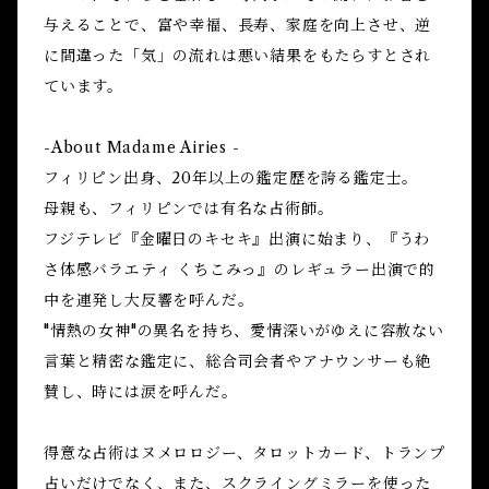
与えることで、富や幸福、長寿、家庭を向上させ、逆
に間違った「気」の流れは悪い結果をもたらすとされ
ています。
-About Madame Airies -
フィリピン出身、20年以上の鑑定歴を誇る鑑定士。
母親も、フィリピンでは有名な占術師。
フジテレビ『金曜日のキセキ』出演に始まり、『うわ
さ体感バラエティ くちこみっ』のレギュラー出演で的
中を連発し大反響を呼んだ。
"情熱の女神"の異名を持ち、愛情深いがゆえに容赦ない
言葉と精密な鑑定に、総合司会者やアナウンサーも絶
賛し、時には涙を呼んだ。
得意な占術はヌメロロジー、タロットカード、トランプ
占いだけでなく、また、スクライングミラーを使った