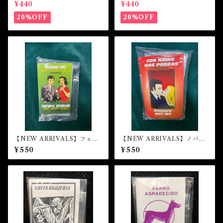
ップルーバル Magical Pow
ックアットワーク Magical
¥440
¥440
der LOAN APPROVAL
Powder Good Luck at Wor
k
20%OFF
20%OFF
【NEW ARRIVALS】フェイ
【NEW ARRIVALS】ノバデ
トフル・ハズバンド マジカ
ィ・バット・ミー マジカル
¥550
¥550
ルパウダー・魔女パウダー F
パウダー・魔女パウダー NO
AITHFUL HUSBAND Mag
BODY BUT ME Magical P
ical Powder
owder