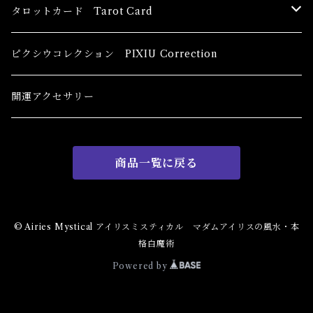
恋愛運
香油 Oils
タロットカード Tarot Card
恋愛 Love
健康運 Health
キャンドル Candles
初心者向け For The Beginners
ピクシウコレクション PIXIU Correction
金運 Money
恋愛 Love
金運 Money
線香 Stick Incense
中級者向け
開運アクセサリー
護身 Self-Defence
金運 Money
恋愛
全体運
香粉 Powder Incense
上級者向け
商品一覧に戻る
スピリチュアル Spiritual
自己実現 Self-Realization
仕事
金運 Money
キーチェーン
パウダー Magical Powder
自己実現 Self-realization
仕事 Job
金運
恋愛 Love
金運 Money
仕事
干支風水置き物
バス＆フロアウォッシュ Bath&Floor Wash
© Airies Mystical アイリスミスティカル マダムアイリスの風水・本
格白魔術
裁判 Trial
スピリチュアル Spiritual
人間関係
護身
恋愛 Love
恋愛 Love
子 Rat
護身 Self-Defence
ブレスレット Bracelet
バスハーブ Bath Herb
Powered by
人間関係 Relationships
人間関係 RelationShips
金運 Money
牛 Ox
恋愛 Love
恋愛
恋愛 love
仕事 Job
白魔術キット