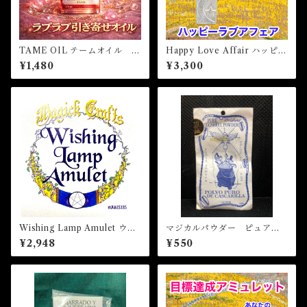
TAME OIL テームオイル -
Happy Love Affair ハッピー
理想の恋愛を引き寄せる-
ラブアフェア 白魔術アミュ
¥1,480
¥3,300
レット
Wishing Lamp Amulet ウィ
マジカルパウダー ピュアエ
ッシングランプアミュレッ
エッグシェル Magical Pod
¥2,948
¥550
ト 白魔術アミュレット
er PURE EGGSHELL