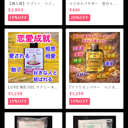
【再入荷】ラブミー マジカ
マジカルパウダー 恋のトラ
ルオイル・魔女オイル Love
ブル Magical Powder PR
¥2,805
¥440
Me Magical Oil
OBLEM OF LOVE
15%OFF
20%OFF
LOVE ME OIL ラブミーオイ
7アフリカンパワー マジカル
ル -相思相愛・愛される-
オイル・魔女オイル 7AFRI
¥1,258
¥1,258
CAN POWERS Magical Oil
15%OFF
15%OFF