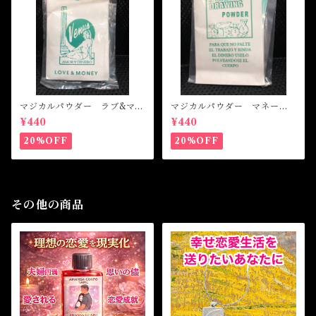
マジカルパウダー ラブ&マネ
マジカルパウダー マネード
ー Magical Powder LOVE
ローイング Magical Powde
¥440
¥440
&MONEY
r MONEY DRAWING
20%OFF
20%OFF
その他の商品