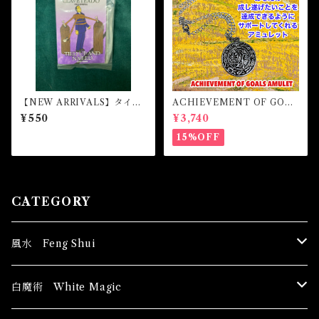
【NEW ARRIVALS】タイ
ACHIEVEMENT OF GOAL
ド・アップアンドネイル マ
S AMULET -あなたを目標達
¥550
¥3,740
ジカルパウダー・魔女パウダ
成へと導くアミュレット-
ー TIED UP AND NAILE
15%OFF
D Magical Powder
CATEGORY
風水 Feng Shui
ブッダ Buddha
白魔術 White Magic