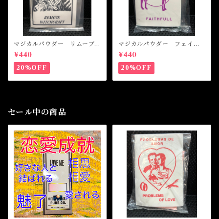
マジカルパウダー リムーブ
マジカルパウダー フェイト
ウィッチクラフト Magical
フル Magical Powder FAI
¥440
¥440
Powder REMOVE WITCH
THFUL
CRAFT
20%OFF
20%OFF
セール中の商品