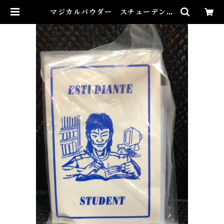
マジカルパウダー スチューデント
Magical Powder STUDENT |
Airies Mystical アイリスミステ
ィカル マダムアイリスの風水・本
格白魔術