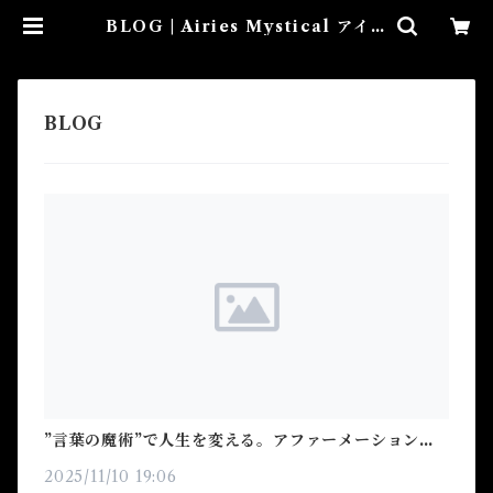
BLOG | Airies Mystical アイリ
スミスティカル マダムアイリスの
風水・本格白魔術
”言葉の魔術”で人生を変える。アファーメーションの
真の力
2025/11/10 19:06