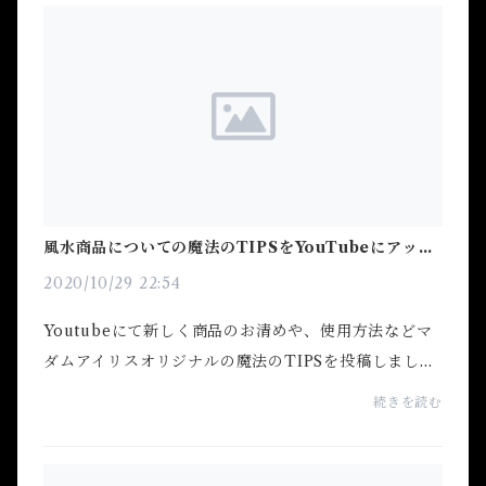
風水商品についての魔法のTIPSをYouTubeにアップ
しました
2020/10/29 22:54
Youtubeにて新しく商品のお清めや、使用方法などマ
ダムアイリスオリジナルの魔法のTIPSを投稿しまし
た！ぜひぜひ見てみてください！お客様の一人一人に
続きを読む
合わせた商品もお探しすることができるのでお気軽に
ご連絡や...