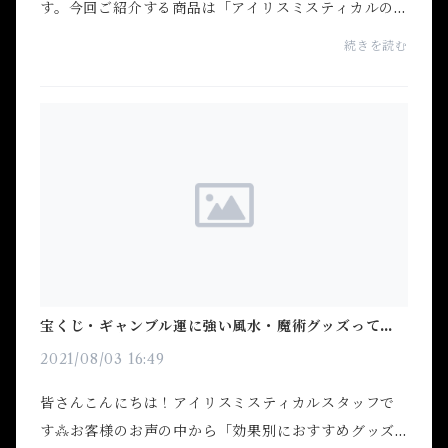
す。今回ご紹介する商品は「アイリスミスティカルの
スクールで使用しているタロットカード」です！！タ
続きを読む
ロットカードを選ぶうえで一番重要になってくるの
は・読...
宝くじ・ギャンブル運に強い風水・魔術グッズって？-
オススメ紹介します⁂-
2021/08/03 16:49
皆さんこんにちは！アイリスミスティカルスタッフで
す⁂お客様のお声の中から「効果別におすすめグッズ