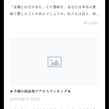
「言葉には力がある」その意味を、あなたは本当の意
味で感じたことがあるでしょうか。私たちは日々、何
万回もの”言葉”を声に出さずとも語りかけている。
続きを読む
「いや、私はまだそんなんじゃないし」「私には無理
すぎる...
★今週の商品別アクセスランキング★
2021/08/25 15:00