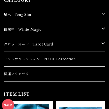
CATEGORY
風水 Feng Shui
ブッダ Buddha
白魔術 White Magic
恋愛運
香油 Oils
タロットカード Tarot Card
恋愛 Love
健康運 Health
キャンドル Candles
初心者向け For The Beginners
ピクシウコレクション PIXIU Correction
金運 Money
恋愛 Love
金運 Money
線香 Stick Incense
中級者向け
開運アクセサリー
護身 Self-Defence
金運 Money
恋愛
全体運
香粉 Powder Incense
上級者向け
ITEM LIST
スピリチュアル Spiritual
自己実現 Self-Realization
仕事
金運 Money
キーチェーン
パウダー Magical Powder