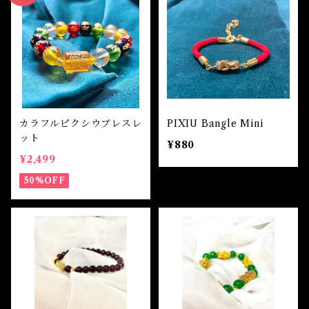
自己実現 Self-realization
仕事 Job
金運
恋愛 Love
金運 Money
仕事
干支風水置き物
バス＆フロアウォッシュ Bath&Floor Wash
裁判 Trial
スピリチュアル Spiritual
人間関係
護身
恋愛 Love
恋愛 Love
子 Rat
護身 Self-Defence
ブレスレット Bracelet
バスハーブ Bath Herb
人間関係 Relationships
人間関係 RelationShips
金運 Money
牛 Ox
恋愛 Love
恋愛
恋愛 love
仕事 Job
白魔術キット
カラフルピクシウブレスレ
PIXIU Bangle Mini
ット
人間関係 Relationships
¥880
寅 Tiger
金運 Money
金運
人間関係 Relationship
アミュレット Amulet
¥2,499
50%OFF
自己実現 Self-Realization
卯 Rabit
人間関係 Relationships
願望
恋愛
スピリチュアル Spiritual
辰 Dragon
仕事
巳 Snake
金運
午 Horse