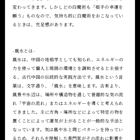
変わってきます。しかしどの白魔術も「相手の幸運を
願う」ものなので、気持ち的に白魔術をおこなってい
るときは、充足感があります。
-風水とは-
風水は、中国の地相学としても知られ、エネルギーの
力を使って個人と周囲の環境とを調和させると主張す
る、古代中国の伝統的な実践方法です。風水という言
葉は、文字通り、「風水」を意味します。古来より、
風景や水辺は、場所や構造物を通して普遍的な気の流
れ「宇宙の流れ」またはエネルギーを導くと考えられ
てきました。主に方角・場所などによって特定の物を
置くことによって運気が上がることが一般的な手法と
なっています。気は風や水と同じパターンを持ってい
るため、それらを理解した専門家がその流れに影響を