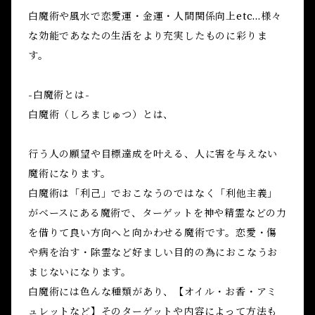
白魔術や風水で恋愛運・金運・人間関係向上etc...様々
な効能であなたの生活をより充実したものに彩りま
す。
-白魔術とは-
白魔術（しろまじゅつ）とは、
行う人の願望や目標達成を叶える、人に害を与えない
魔術になります。
白魔術は「利己」でおこなうのではなく「利他主義」
がベースにある魔術で、ターゲットを神や精霊などの力
を借りて良い方向へと向かわせる魔術です。恋愛・傷
や病を治す・除霊など好ましい目的の為におこなうお
まじないになります。
白魔術には色んな種類があり、【オイル・お香・アミ
ュレットなど】そのターゲットや内容によって方法も