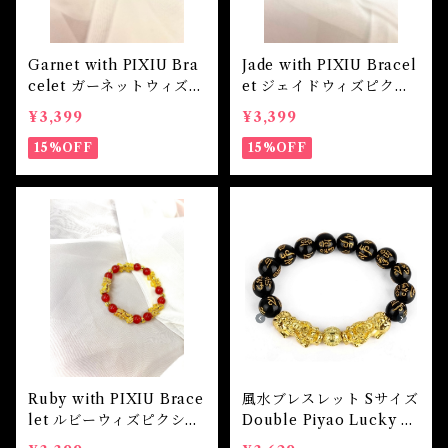
魔除け
未 Sheep
健康
Garnet with PIXIU Bra
Jade with PIXIU Bracel
celet ガーネットウィズピ
et ジェイドウィズピクシ
申 Monkey
クシウブレスレット
ウブレスレット
スピリチュアル
¥3,399
¥3,399
15%OFF
15%OFF
酉 Rooster
幸運
戌 Dog
人生
亥 Pig
願望実現
Ruby with PIXIU Brace
風水ブレスレット Sサイズ
let ルビーウィズピクシウ
Double Piyao Lucky W
ブレスレット
ealth Bracelet