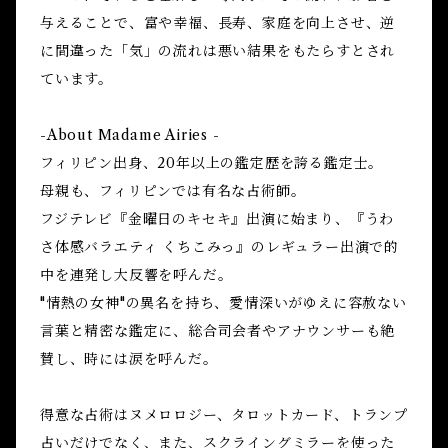
与えることで、富や幸福、長寿、家庭を向上させ、逆
に間違った「気」の流れは悪い結果をもたらすとされ
ています。
-About Madame Airies -
フィリピン出身、20年以上の鑑定歴を誇る鑑定士。
母親も、フィリピンでは有名な占術師。
フジテレビ『金曜日のキセキ』出演に始まり、『うわ
さ体感バラエティ くちこみっ』のレギュラー出演で的
中を連発し大反響を呼んだ。
"情熱の女神"の異名を持ち、愛情深いがゆえに容赦ない
言葉と精密な鑑定に、総合司会者やアナウンサーも絶
賛し、時には涙を呼んだ。
得意な占術はヌメロロジー、タロットカード、トランプ
占いだけでなく、また、スクライングミラーを使った