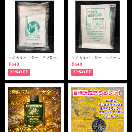
マジカルパウダー ラブ&マネ
マジカルパウダー マネード
ー Magical Powder LOVE
ローイング Magical Powde
¥440
¥440
&MONEY
r MONEY DRAWING
20%OFF
20%OFF