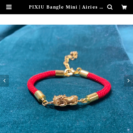
PIXIU Bangle Mini | Airies M
ystical アイリスミスティカル マ
ダムアイリスの風水・本格白魔術