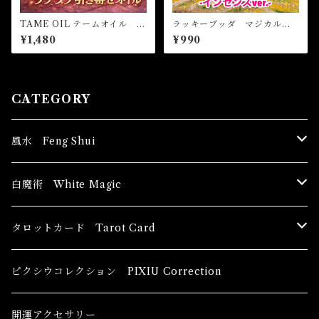
TAME OIL テームオイル -
ラッキーブッダ マジカルス
理想の恋愛を引き寄せる-
ティックインセンス LUCK
¥1,480
¥990
Y BUDDHA Magical Stick
Incense
CATEGORY
風水 Feng Shui
ブッダ Buddha
白魔術 White Magic
恋愛運
香油 Oils
タロットカード Tarot Card
恋愛 Love
健康運 Health
キャンドル Candles
初心者向け For The Beginners
ピクシウコレクション PIXIU Correction
金運 Money
恋愛 Love
金運 Money
線香 Stick Incense
中級者向け
開運アクセサリー