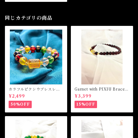
同じカテゴリの商品
カラフルピクシウブレスレッ
Garnet with PIXIU Bracele
ト
t ガーネットウィズピクシウブ
¥2,499
¥3,399
レスレット
50%OFF
15%OFF