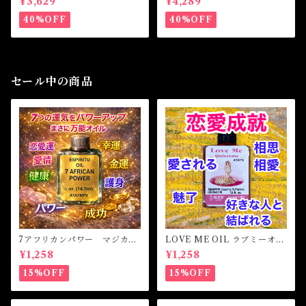
¥3,629
¥4,289
racelet
racelet
40%OFF
40%OFF
セール中の商品
7アフリカンパワー マジカル
LOVE ME OIL ラブミーオイ
オイル・魔女オイル 7AFRI
ル -相思相愛・愛される-
¥1,258
¥1,258
CAN POWERS Magical Oil
15%OFF
15%OFF