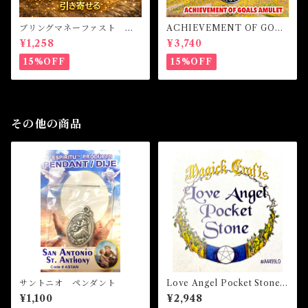
ブリングマネーファスト マ
ACHIEVEMENT OF GOAL
ジカルオイル・魔女オイル B
S AMULET -あなたを目標達
¥1,258
¥3,740
RING MONEY FAST Magi
成へと導くアミュレット-
cal Oil
15%OFF
15%OFF
その他の商品
サントニオ ペンダント
Love Angel Pocket Stone
ラブエンジェルポケットスト
¥1,100
¥2,948
ーン 白魔術アミュレット