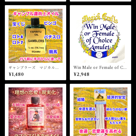
ギャンブラーズ マジカルオ
Win Male or Female of Ch
イル・魔女 GAMBLERS M
oice Amulet ウィンメールオ
¥1,480
¥2,948
agical Oil
アフィメールオブチョイスア
ミュレット 白魔術アミュレ
ット