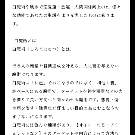
白魔術や風水で恋愛運・金運・人間関係向上etc...様々
な効能であなたの生活をより充実したものに彩りま
す。
-白魔術とは-
白魔術（しろまじゅつ）とは、
行う人の願望や目標達成を叶える、人に害を与えない
魔術になります。
白魔術は「利己」でおこなうのではなく「利他主義」
がベースにある魔術で、ターゲットを神や精霊などの力
を借りて良い方向へと向かわせる魔術です。恋愛・傷
や病を治す・除霊など好ましい目的の為におこなうお
まじないになります。
白魔術には色んな種類があり、【オイル・お香・アミ
ュレットなど】そのターゲットや内容によって方法も