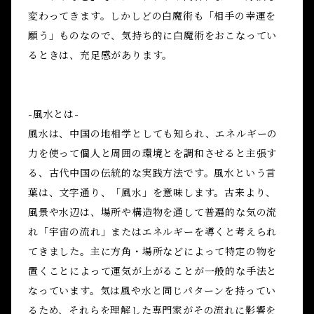
変わってきます。しかしどの白魔術も「相手の幸運を
願う」ものなので、気持ち的に白魔術をおこなってい
るときは、充足感があります。
-風水とは-
風水は、中国の地相学としても知られ、エネルギーの
力を使って個人と周囲の環境とを調和させると主張す
る、古代中国の伝統的な実践方法です。風水という言
葉は、文字通り、「風水」を意味します。古来より、
風景や水辺は、場所や構造物を通して普遍的な気の流
れ「宇宙の流れ」またはエネルギーを導くと考えられ
てきました。主に方角・場所などによって特定の物を
置くことによって運気が上がることが一般的な手法と
なっています。気は風や水と同じパターンを持ってい
るため、それらを理解した専門家がその流れに影響を