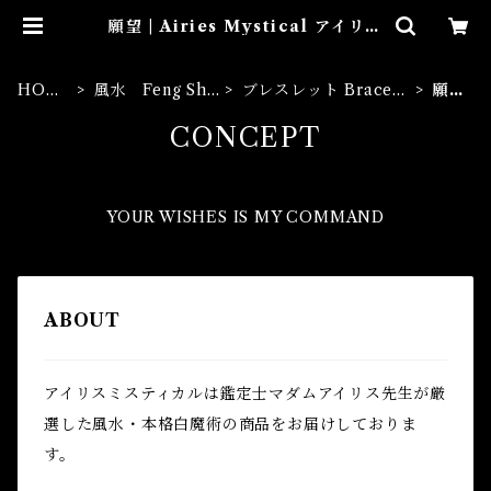
願望 | Airies Mystical アイリス
ミスティカル マダムアイリスの風
水・本格白魔術
HOM
風水 Feng Shu
ブレスレット Bracele
願
E
i
t
望
CONCEPT
YOUR WISHES IS MY COMMAND
ABOUT
アイリスミスティカルは鑑定士マダムアイリス先生が厳
選した風水・本格白魔術の商品をお届けしておりま
す。