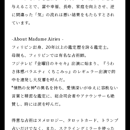
与えることで、富や幸福、長寿、家庭を向上させ、逆
に間違った「気」の流れは悪い結果をもたらすとされ
ています。
-About Madame Airies -
フィリピン出身、20年以上の鑑定歴を誇る鑑定士。
母親も、フィリピンでは有名な占術師。
フジテレビ『金曜日のキセキ』出演に始まり、『うわ
さ体感バラエティ くちこみっ』のレギュラー出演で的
中を連発し大反響を呼んだ。
"情熱の女神"の異名を持ち、愛情深いがゆえに容赦ない
言葉と精密な鑑定に、総合司会者やアナウンサーも絶
賛し、時には涙を呼んだ。
得意な占術はヌメロロジー、タロットカード、トランプ
占いだけでなく、また、スクライングミラーを使った