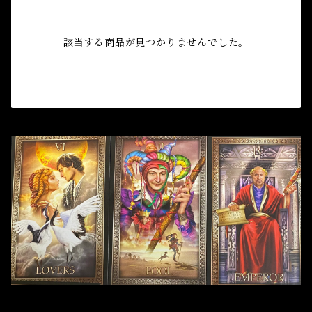
自己実現 Self-realization
仕事 Job
金運
恋愛 Love
金運 Money
仕事
干支風水置き物
バス＆フロアウォッシュ Bath&Floor Wash
該当する商品が見つかりませんでした。
裁判 Trial
スピリチュアル Spiritual
人間関係
護身
恋愛 Love
恋愛 Love
子 Rat
護身 Self-Defence
ブレスレット Bracelet
バスハーブ Bath Herb
人間関係 Relationships
人間関係 RelationShips
金運 Money
牛 Ox
恋愛 Love
恋愛
恋愛 love
仕事 Job
白魔術キット
人間関係 Relationships
寅 Tiger
金運 Money
金運
人間関係 Relationship
アミュレット Amulet
自己実現 Self-Realization
卯 Rabit
人間関係 Relationships
願望
恋愛
スピリチュアル Spiritual
辰 Dragon
仕事
巳 Snake
金運
午 Horse