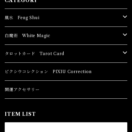
CATEGORY
風水 Feng Shui
ブッダ Buddha
白魔術 White Magic
恋愛運
香油 Oils
タロットカード Tarot Card
恋愛 Love
健康運 Health
キャンドル Candles
初心者向け For The Beginners
ピクシウコレクション PIXIU Correction
金運 Money
恋愛 Love
金運 Money
線香 Stick Incense
中級者向け
開運アクセサリー
護身 Self-Defence
金運 Money
恋愛
全体運
香粉 Powder Incense
上級者向け
ITEM LIST
スピリチュアル Spiritual
自己実現 Self-Realization
仕事
金運 Money
キーチェーン
パウダー Magical Powder