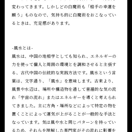
変わってきます。しかしどの白魔術も「相手の幸運を
願う」ものなので、気持ち的に白魔術をおこなってい
るときは、充足感があります。
-風水とは-
風水は、中国の地相学としても知られ、エネルギーの
力を使って個人と周囲の環境とを調和させると主張す
る、古代中国の伝統的な実践方法です。風水という言
葉は、文字通り、「風水」を意味します。古来より、
風景や水辺は、場所や構造物を通して普遍的な気の流
れ「宇宙の流れ」またはエネルギーを導くと考えられ
てきました。主に方角・場所などによって特定の物を
置くことによって運気が上がることが一般的な手法と
なっています。気は風や水と同じパターンを持ってい
るため、それらを理解した専門家がその流れに影響を