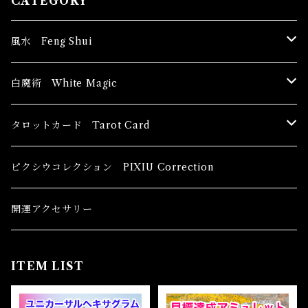
CATEGORY
風水 Feng Shui
ブッダ Buddha
白魔術 White Magic
恋愛運
香油 Oils
タロットカード Tarot Card
恋愛 Love
健康運 Health
キャンドル Candles
初心者向け For The Beginners
ピクシウコレクション PIXIU Correction
金運 Money
恋愛 Love
金運 Money
線香 Stick Incense
中級者向け
開運アクセサリー
護身 Self-Defence
金運 Money
恋愛
全体運
香粉 Powder Incense
上級者向け
ITEM LIST
スピリチュアル Spiritual
自己実現 Self-Realization
仕事
金運 Money
キーチェーン
パウダー Magical Powder