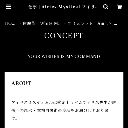
仕事 | Airies Mystical アイリス
ミスティカル マダムアイリスの風
水・本格白魔術
HOM
白魔術 White Ma
アミュレット Amu
仕
E
gic
let
事
CONCEPT
YOUR WISHES IS MY COMMAND
ABOUT
アイリスミスティカルは鑑定士マダムアイリス先生が厳
選した風水・本格白魔術の商品をお届けしておりま
す。