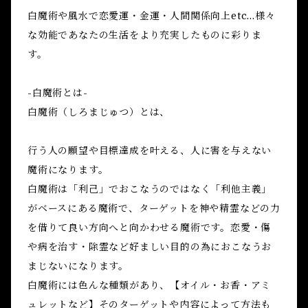
白魔術や風水で恋愛運・金運・人間関係向上etc...様々
な効能であなたの生活をより充実したものに彩りま
す。
-白魔術とは-
白魔術（しろまじゅつ）とは、
行う人の願望や目標達成を叶える、人に害を与えない
魔術になります。
白魔術は「利己」でおこなうのではなく「利他主義」
がベースにある魔術で、ターゲットを神や精霊などの力
を借りて良い方向へと向かわせる魔術です。恋愛・傷
や病を治す・除霊など好ましい目的の為におこなうお
まじないになります。
白魔術には色んな種類があり、【オイル・お香・アミ
ュレットなど】そのターゲットや内容によって方法も