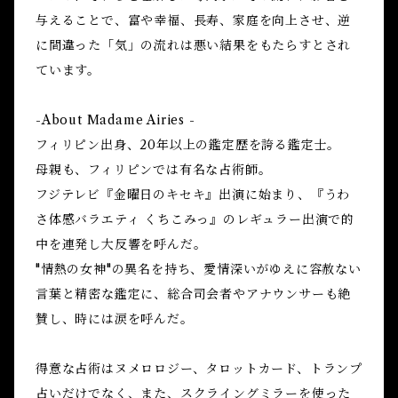
与えることで、富や幸福、長寿、家庭を向上させ、逆
に間違った「気」の流れは悪い結果をもたらすとされ
ています。
-About Madame Airies -
フィリピン出身、20年以上の鑑定歴を誇る鑑定士。
母親も、フィリピンでは有名な占術師。
フジテレビ『金曜日のキセキ』出演に始まり、『うわ
さ体感バラエティ くちこみっ』のレギュラー出演で的
中を連発し大反響を呼んだ。
"情熱の女神"の異名を持ち、愛情深いがゆえに容赦ない
言葉と精密な鑑定に、総合司会者やアナウンサーも絶
賛し、時には涙を呼んだ。
得意な占術はヌメロロジー、タロットカード、トランプ
占いだけでなく、また、スクライングミラーを使った