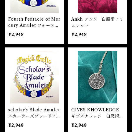
魔除け
未 Sheep
健康
Fourth Pentacle of Mer
Ankh アンク 白魔術アミ
cury Amulet フォースペ
ュレット
申 Monkey
ンタクルオブマーキュリー
スピリチュアル
¥2,948
¥2,948
アミュレット 白魔術アミ
ュレット
酉 Rooster
幸運
戌 Dog
人生
亥 Pig
願望実現
scholar’s Blade Amulet
GIVES KNOWLEDGE
スカーラーズブレードアミ
ギブスナレッジ 白魔術ア
ュレット 白魔術アミュレ
ミュレット
¥2,948
¥2,948
ット