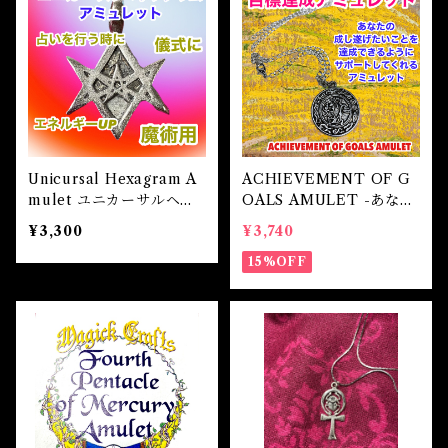
自己実現 Self-realization
仕事 Job
金運
恋愛 Love
金運 Money
仕事
干支風水置き物
バス＆フロアウォッシュ Bath&Floor Wash
裁判 Trial
スピリチュアル Spiritual
人間関係
護身
恋愛 Love
恋愛 Love
子 Rat
護身 Self-Defence
ブレスレット Bracelet
バスハーブ Bath Herb
人間関係 Relationships
人間関係 RelationShips
金運 Money
牛 Ox
恋愛 Love
恋愛
恋愛 love
仕事 Job
白魔術キット
Unicursal Hexagram A
ACHIEVEMENT OF G
mulet ユニカーサルヘキ
OALS AMULET -あなた
人間関係 Relationships
寅 Tiger
金運 Money
金運
人間関係 Relationship
アミュレット Amulet
サグラムアミュレット 白
を目標達成へと導くアミュ
¥3,300
¥3,740
魔術アミュレット
レット-
15%OFF
自己実現 Self-Realization
卯 Rabit
人間関係 Relationships
願望
恋愛
スピリチュアル Spiritual
辰 Dragon
仕事
巳 Snake
金運
午 Horse