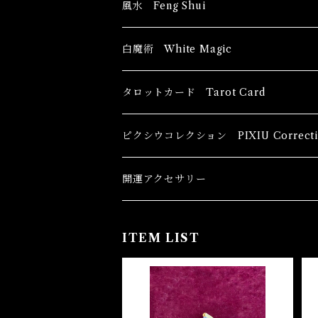
風水 Feng Shui
ブッダ Buddha
白魔術 White Magic
恋愛運
香油 Oils
タロットカード Tarot Card
恋愛 Love
健康運 Health
キャンドル Candles
初心者向け For The Beginners
ピクシウコレクション PIXIU Correcti
金運 Money
恋愛 Love
金運 Money
線香 Stick Incense
中級者向け
開運アクセサリー
護身 Self-Defence
金運 Money
恋愛
全体運
香粉 Powder Incense
上級者向け
ITEM LIST
スピリチュアル Spiritual
自己実現 Self-Realization
仕事
金運 Money
キーチェーン
パウダー Magical Powder
自己実現 Self-realization
仕事 Job
金運
恋愛 Love
金運 Money
仕事
干支風水置き物
バス＆フロアウォッシュ Bath&Floor 
SOLD OUT