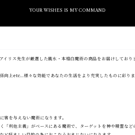
YOUR WISHES IS MY COMMAND
アイリス先生が厳選した風水・本格白魔術の商品をお届けしており
向上etc...様々な効能であなたの生活をより充実したものに彩り
に害を与えない魔術になります。
く「利他主義」がベースにある魔術で、ターゲットを神や精霊など
など好ましい目的の為におこなうおまじないになります。