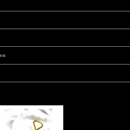
on
SOLD OUT
Wash