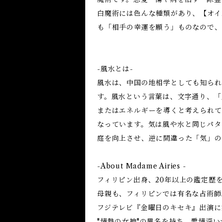
白魔術には色んな種類があり、【オイ
も「相手の幸運を願う」ものなので、
-風水とは-
風水は、中国の地相学としても知られ
す。風水という言葉は、文字通り、「
またはエネルギーを導くと考えられて
なっています。気は風や水と同じパタ
庭を向上させ、逆に間違った「気」の
-About Madame Airies -
フィリピン出身、20年以上の鑑定歴
母親も、フィリピンでは有名な占術師
フジテレビ『金曜日のキセキ』出演に
"情熱の女神"の異名を持ち、愛情深