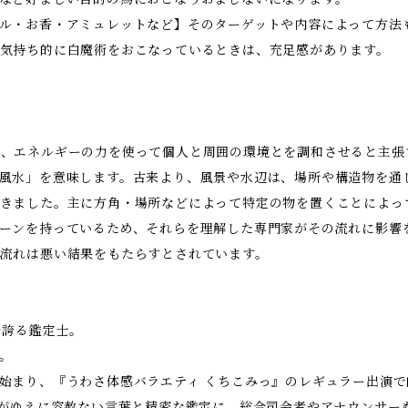
ル・お香・アミュレットなど】そのターゲットや内容によって方法
気持ち的に白魔術をおこなっているときは、充足感があります。
、エネルギーの力を使って個人と周囲の環境とを調和させると主張
風水」を意味します。古来より、風景や水辺は、場所や構造物を通
きました。主に方角・場所などによって特定の物を置くことによっ
ーンを持っているため、それらを理解した専門家がその流れに影響
流れは悪い結果をもたらすとされています。
を誇る鑑定士。
。
始まり、『うわさ体感バラエティ くちこみっ』のレギュラー出演
いがゆえに容赦ない言葉と精密な鑑定に、総合司会者やアナウンサー