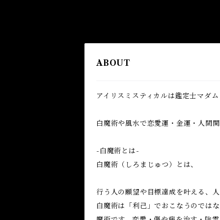
ABOUT
アイリスミスティカルは鑑定士マダム
白魔術や風水で恋愛運・金運・人間関係
-白魔術とは-
白魔術（しろまじゅつ）とは、
行う人の願望や目標達成を叶える、人
白魔術は「利己」でおこなうのではな
魔術です。恋愛・傷や病を治す・除霊