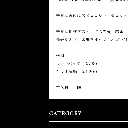
得意な占術はヌメロロジー、タロット
得意な相談内容としても恋愛、結婚、
過去や現状、未来をすっぱりと言い当
送料：
レターパック：￥580
ヤマト運輸：￥1,200
定休日：月曜
CATEGORY