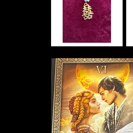
裁判 Trial
スピリチュアル Spiritual
人間関係
Double Happiness Amule
護身
恋愛 Love
恋愛 Love
子 Rat
護身 Self-Defence
ブレスレット Bracelet
バスハーブ Bath Herb
t -喜びと幸せがやってくるア
ミュレット-
¥2,200
人間関係 Relationships
人間関係 RelationShips
金運 Money
牛 Ox
恋愛 Love
恋愛
恋愛 love
仕事 Job
白魔術キット
人間関係 Relationships
寅 Tiger
金運 Money
金運
人間関係 Relationship
アミュレット Amulet
自己実現 Self-Realization
卯 Rabit
人間関係 Relationships
願望
恋愛
スピリチュアル Spiritual
辰 Dragon
仕事
巳 Snake
金運
午 Horse
魔除け
未 Sheep