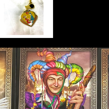
エターナルラブアミュレット18
K 風水 Eternal Love A
¥7,649
mulet
15%OFF