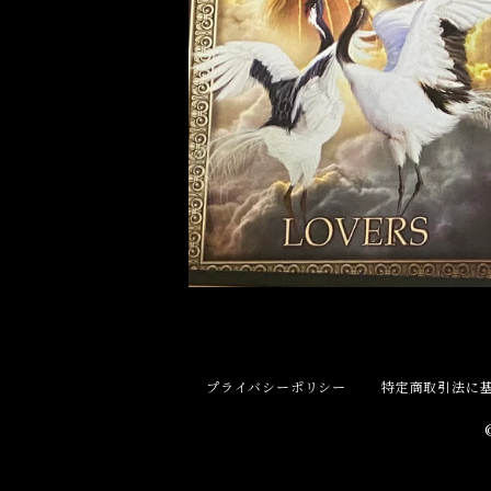
健康
申 Monkey
スピリチュアル
酉 Rooster
幸運
戌 Dog
人生
亥 Pig
願望実現
プライバシーポリシー
特定商取引法に