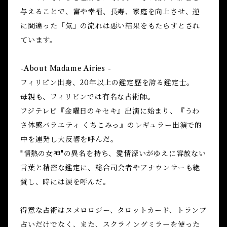
与えることで、富や幸福、長寿、家庭を向上させ、逆
に間違った「気」の流れは悪い結果をもたらすとされ
ています。
-About Madame Airies -
フィリピン出身、20年以上の鑑定歴を誇る鑑定士。
母親も、フィリピンでは有名な占術師。
フジテレビ『金曜日のキセキ』出演に始まり、『うわ
さ体感バラエティ くちこみっ』のレギュラー出演で的
中を連発し大反響を呼んだ。
"情熱の女神"の異名を持ち、愛情深いがゆえに容赦ない
言葉と精密な鑑定に、総合司会者やアナウンサーも絶
賛し、時には涙を呼んだ。
得意な占術はヌメロロジー、タロットカード、トランプ
占いだけでなく、また、スクライングミラーを使った