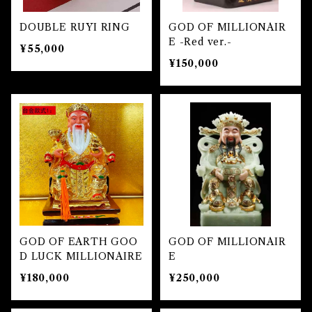
魔除け
DOUBLE RUYI RING
GOD OF MILLIONAIR
未 Sheep
健康
E -Red ver.-
¥55,000
¥150,000
申 Monkey
スピリチュアル
酉 Rooster
幸運
戌 Dog
人生
亥 Pig
願望実現
GOD OF EARTH GOO
GOD OF MILLIONAIR
D LUCK MILLIONAIRE
E
¥180,000
¥250,000