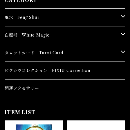
CATEGORY
風水 Feng Shui
ブッダ Buddha
白魔術 White Magic
恋愛運
香油 Oils
タロットカード Tarot Card
恋愛 Love
健康運 Health
キャンドル Candles
初心者向け For The Beginners
ピクシウコレクション PIXIU Correction
金運 Money
恋愛 Love
金運 Money
線香 Stick Incense
中級者向け
開運アクセサリー
護身 Self-Defence
金運 Money
恋愛
全体運
香粉 Powder Incense
上級者向け
ITEM LIST
スピリチュアル Spiritual
自己実現 Self-Realization
仕事
金運 Money
キーチェーン
パウダー Magical Powder