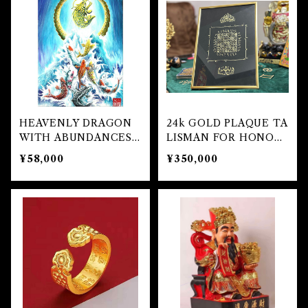
自己実現 Self-realization
仕事 Job
金運
恋愛 Love
金運 Money
仕事
干支風水置き物
バス＆フロアウォッシュ Bath&Floor Wash
裁判 Trial
スピリチュアル Spiritual
人間関係
護身
恋愛 Love
恋愛 Love
子 Rat
護身 Self-Defence
ブレスレット Bracelet
バスハーブ Bath Herb
人間関係 Relationships
人間関係 RelationShips
金運 Money
牛 Ox
恋愛 Love
恋愛
恋愛 love
仕事 Job
白魔術キット
HEAVENLY DRAGON
24k GOLD PLAQUE TA
WITH ABUNDANCES
LISMAN FOR HONOR
人間関係 Relationships
寅 Tiger
金運 Money
金運
人間関係 Relationship
アミュレット Amulet
NINE CARPS (額縁あ
AND RICHES
¥58,000
¥350,000
り）
自己実現 Self-Realization
卯 Rabit
人間関係 Relationships
願望
恋愛
スピリチュアル Spiritual
辰 Dragon
仕事
巳 Snake
金運
午 Horse