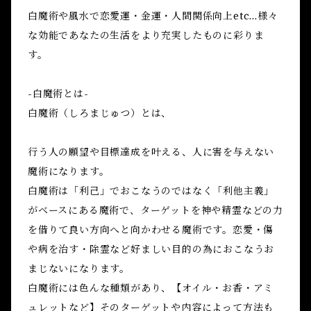
白魔術や風水で恋愛運・金運・人間関係向上etc...様々
な効能であなたの生活をより充実したものに彩りま
す。
-白魔術とは-
白魔術（しろまじゅつ）とは、
行う人の願望や目標達成を叶える、人に害を与えない
魔術になります。
白魔術は「利己」でおこなうのではなく「利他主義」
がベースにある魔術で、ターゲットを神や精霊などの力
を借りて良い方向へと向かわせる魔術です。恋愛・傷
や病を治す・除霊など好ましい目的の為におこなうお
まじないになります。
白魔術には色んな種類があり、【オイル・お香・アミ
ュレットなど】そのターゲットや内容によって方法も