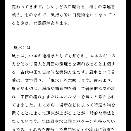
変わってきます。しかしどの白魔術も「相手の幸運を
願う」ものなので、気持ち的に白魔術をおこなってい
るときは、充足感があります。
-風水とは-
風水は、中国の地相学としても知られ、エネルギーの
力を使って個人と周囲の環境とを調和させると主張す
る、古代中国の伝統的な実践方法です。風水という言
葉は、文字通り、「風水」を意味します。古来より、
風景や水辺は、場所や構造物を通して普遍的な気の流
れ「宇宙の流れ」またはエネルギーを導くと考えられ
てきました。主に方角・場所などによって特定の物を
置くことによって運気が上がることが一般的な手法と
なっています。気は風や水と同じパターンを持ってい
るため、それらを理解した専門家がその流れに影響を