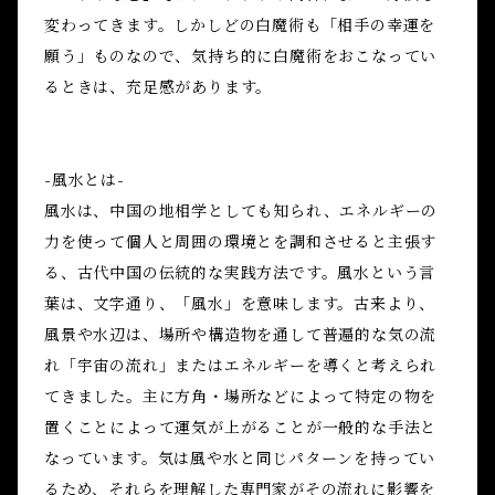
変わってきます。しかしどの白魔術も「相手の幸運を
願う」ものなので、気持ち的に白魔術をおこなってい
るときは、充足感があります。
-風水とは-
風水は、中国の地相学としても知られ、エネルギーの
力を使って個人と周囲の環境とを調和させると主張す
る、古代中国の伝統的な実践方法です。風水という言
葉は、文字通り、「風水」を意味します。古来より、
風景や水辺は、場所や構造物を通して普遍的な気の流
れ「宇宙の流れ」またはエネルギーを導くと考えられ
てきました。主に方角・場所などによって特定の物を
置くことによって運気が上がることが一般的な手法と
なっています。気は風や水と同じパターンを持ってい
るため、それらを理解した専門家がその流れに影響を