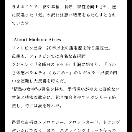
与えることで、富や幸福、長寿、家庭を向上させ、逆
に間違った「気」の流れは悪い結果をもたらすとされ
ています。
-About Madame Airies -
フィリピン出身、20年以上の鑑定歴を誇る鑑定士。
母親も、フィリピンでは有名な占術師。
フジテレビ『金曜日のキセキ』出演に始まり、『うわ
さ体感バラエティ くちこみっ』のレギュラー出演で的
中を連発し大反響を呼んだ。
"情熱の女神"の異名を持ち、愛情深いがゆえに容赦ない
言葉と精密な鑑定に、総合司会者やアナウンサーも絶
賛し、時には涙を呼んだ。
得意な占術はヌメロロジー、タロットカード、トランプ
占いだけでなく、また、スクライングミラーを使った