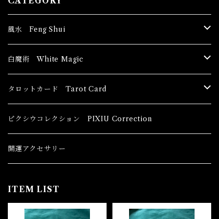
CATEGORY
風水 Feng Shui
ブッダ Buddha
白魔術 White Magic
恋愛運
香油 Oils
タロットカード Tarot Card
恋愛 Love
健康運 Health
キャンドル Candles
初心者向け For The Beginners
ピクシウコレクション PIXIU Correction
金運 Money
恋愛 Love
金運 Money
線香 Stick Incense
中級者向け
開運アクセサリー
護身 Self-Defence
金運 Money
恋愛
全体運
香粉 Powder Incense
上級者向け
ITEM LIST
スピリチュアル Spiritual
自己実現 Self-Realization
仕事
金運 Money
キーチェーン
パウダー Magical Powder