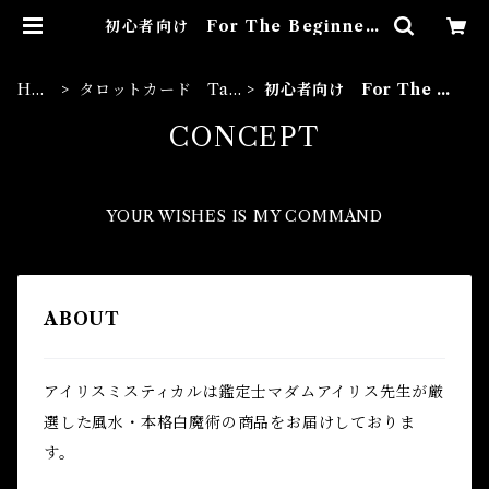
初心者向け For The Beginners
| Airies Mystical アイリスミス
ティカル マダムアイリスの風水・
本格白魔術
HO
タロットカード Tar
初心者向け For The Be
ME
ot Card
ginners
CONCEPT
YOUR WISHES IS MY COMMAND
ABOUT
アイリスミスティカルは鑑定士マダムアイリス先生が厳
選した風水・本格白魔術の商品をお届けしておりま
す。