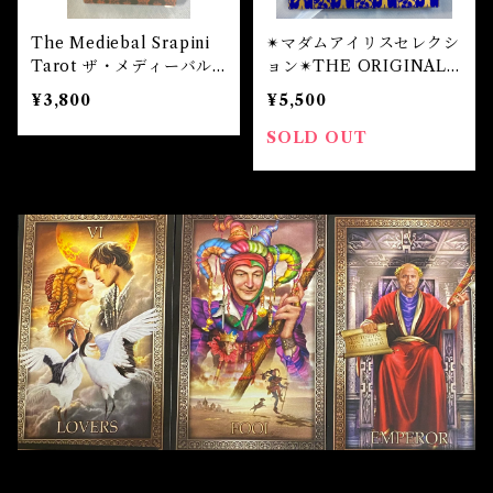
魔除け
The Mediebal Srapini
✴︎マダムアイリスセレクシ
未 Sheep
健康
Tarot ザ・メディーバル
ョン✴︎THE ORIGINAL
スラピニタロット
RIDER WAITE TAROT
¥3,800
¥5,500
PACK オリジナルライダ
申 Monkey
スピリチュアル
ーウェイトタロットパック
SOLD OUT
酉 Rooster
幸運
戌 Dog
人生
亥 Pig
願望実現