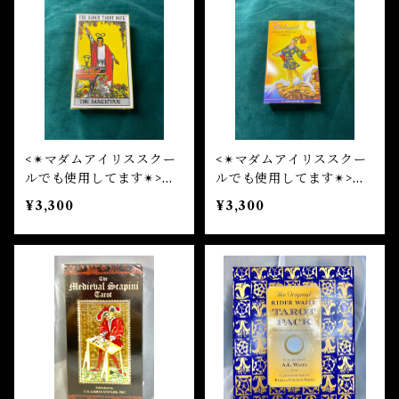
自己実現 Self-realization
仕事 Job
金運
恋愛 Love
金運 Money
仕事
干支風水置き物
バス＆フロアウォッシュ Bath&Floor Wash
裁判 Trial
スピリチュアル Spiritual
人間関係
護身
恋愛 Love
恋愛 Love
子 Rat
護身 Self-Defence
ブレスレット Bracelet
バスハーブ Bath Herb
人間関係 Relationships
人間関係 RelationShips
金運 Money
牛 Ox
恋愛 Love
恋愛
恋愛 love
仕事 Job
白魔術キット
<✴︎マダムアイリススクー
<✴︎マダムアイリススクー
ルでも使用してます✴︎>
ルでも使用してます✴︎>ラ
人間関係 Relationships
寅 Tiger
金運 Money
金運
人間関係 Relationship
アミュレット Amulet
ザ・ライダータロットデッ
ディアント・ライダーウェ
¥3,300
¥3,300
キ THE RIDER TARO
イト タロットカード R
T DECK
IDER-WAITE Tarot Ca
自己実現 Self-Realization
卯 Rabit
人間関係 Relationships
願望
恋愛
rd
スピリチュアル Spiritual
辰 Dragon
仕事
巳 Snake
金運
午 Horse