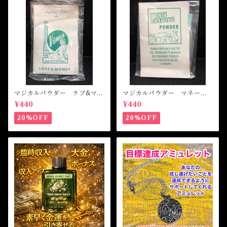
マジカルパウダー ラブ&マネ
マジカルパウダー マネード
ー Magical Powder LOVE
ローイング Magical Powde
¥440
¥440
&MONEY
r MONEY DRAWING
20%OFF
20%OFF