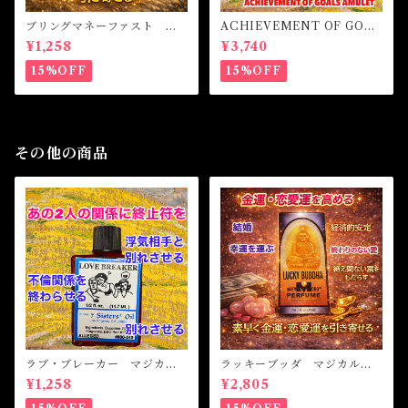
ブリングマネーファスト マ
ACHIEVEMENT OF GOAL
ジカルオイル・魔女オイル B
S AMULET -あなたを目標達
¥1,258
¥3,740
RING MONEY FAST Magi
成へと導くアミュレット-
cal Oil
15%OFF
15%OFF
その他の商品
ラブ・ブレーカー マジカル
ラッキーブッダ マジカルオ
オイル・魔女オイル LOVE
イル・魔女オイル LUCKY
¥1,258
¥2,805
BREAKER Magicak Oil
BUDDHA Magical Oil