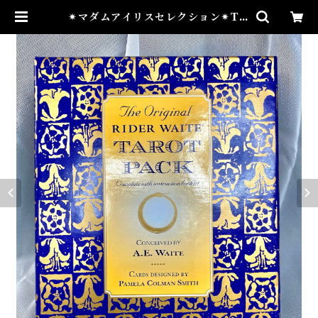
✴︎マダムアイリスセレクション✴︎TH
E ORIGINAL RIDER WAITE
TAROT PACK オリジナルライダ
ーウェイトタロットパック | Airies
Mystical アイリスミスティカル
マダムアイリスの風水・本格白魔術