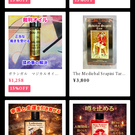
15%OFF
15%OFF
ガランガル マジカルオイ
The Mediebal Srapini Tarot
ル・魔女オイル GALANGAL
ザ・メディーバルスラピニタ
¥1,258
¥3,800
Magical Oil
ロット
15%OFF