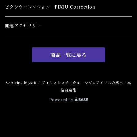
恋愛 Love
健康運 Health
キャンドル Candles
初心者向け For The Beginners
ピクシウコレクション PIXIU Correction
金運 Money
恋愛 Love
金運 Money
線香 Stick Incense
中級者向け
開運アクセサリー
護身 Self-Defence
金運 Money
恋愛
全体運
香粉 Powder Incense
上級者向け
商品一覧に戻る
スピリチュアル Spiritual
自己実現 Self-Realization
仕事
金運 Money
キーチェーン
パウダー Magical Powder
自己実現 Self-realization
仕事 Job
金運
恋愛 Love
金運 Money
仕事
干支風水置き物
バス＆フロアウォッシュ Bath&Floor Wash
© Airies Mystical アイリスミスティカル マダムアイリスの風水・本
格白魔術
裁判 Trial
スピリチュアル Spiritual
人間関係
護身
恋愛 Love
恋愛 Love
子 Rat
護身 Self-Defence
ブレスレット Bracelet
バスハーブ Bath Herb
Powered by
人間関係 Relationships
人間関係 RelationShips
金運 Money
牛 Ox
恋愛 Love
恋愛
恋愛 love
仕事 Job
白魔術キット
人間関係 Relationships
寅 Tiger
金運 Money
金運