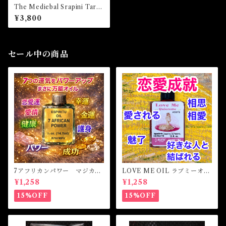
The Mediebal Srapini Tarot
ザ・メディーバルスラピニタ
¥3,800
ロット
セール中の商品
7アフリカンパワー マジカル
LOVE ME OIL ラブミーオイ
オイル・魔女オイル 7AFRI
ル -相思相愛・愛される-
¥1,258
¥1,258
CAN POWERS Magical Oil
15%OFF
15%OFF