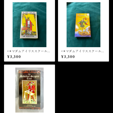
<✴︎マダムアイリススクールで
<✴︎マダムアイリススクールで
も使用してます✴︎>ザ・ライダ
も使用してます✴︎>ラディアン
¥3,300
¥3,300
ータロットデッキ THE RID
ト・ライダーウェイト タロ
ER TAROT DECK
ットカード RIDER-WAITE
Tarot Card