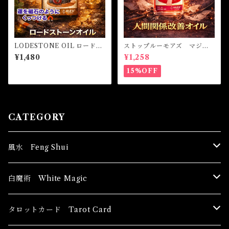
LODESTONE OIL ロードス
ストップルーモアズ マジカ
トーンオイル-磁石のようにほ
ルオイル・魔女オイル Stop
¥1,480
¥1,258
しいものを引き寄せる-
Rumors Magical Oil
15%OFF
CATEGORY
風水 Feng Shui
ブッダ Buddha
白魔術 White Magic
恋愛運
香油 Oils
タロットカード Tarot Card