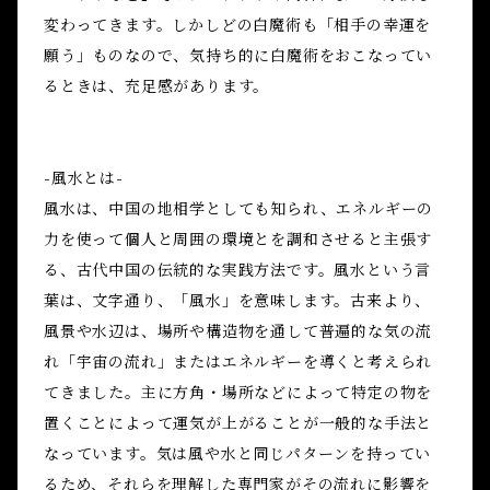
変わってきます。しかしどの白魔術も「相手の幸運を
願う」ものなので、気持ち的に白魔術をおこなってい
るときは、充足感があります。
-風水とは-
風水は、中国の地相学としても知られ、エネルギーの
力を使って個人と周囲の環境とを調和させると主張す
る、古代中国の伝統的な実践方法です。風水という言
葉は、文字通り、「風水」を意味します。古来より、
風景や水辺は、場所や構造物を通して普遍的な気の流
れ「宇宙の流れ」またはエネルギーを導くと考えられ
てきました。主に方角・場所などによって特定の物を
置くことによって運気が上がることが一般的な手法と
なっています。気は風や水と同じパターンを持ってい
るため、それらを理解した専門家がその流れに影響を