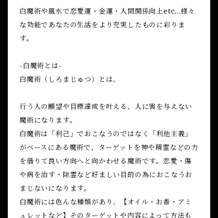
白魔術や風水で恋愛運・金運・人間関係向上etc...様々
な効能であなたの生活をより充実したものに彩りま
す。
-白魔術とは-
白魔術（しろまじゅつ）とは、
行う人の願望や目標達成を叶える、人に害を与えない
魔術になります。
白魔術は「利己」でおこなうのではなく「利他主義」
がベースにある魔術で、ターゲットを神や精霊などの力
を借りて良い方向へと向かわせる魔術です。恋愛・傷
や病を治す・除霊など好ましい目的の為におこなうお
まじないになります。
白魔術には色んな種類があり、【オイル・お香・アミ
ュレットなど】そのターゲットや内容によって方法も