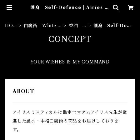
護身 Self-Defence | Airies M
ystical アイリスミスティカル マ
ダムアイリスの風水・本格白魔術
HO
白魔術 White M
香油 O
護身 Self-Defe
ME
agic
ils
nce
CONCEPT
YOUR WISHES IS MY COMMAND
ABOUT
アイリスミスティカルは鑑定士マダムアイリス先生が厳
選した風水・本格白魔術の商品をお届けしておりま
す。