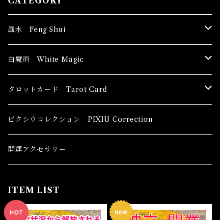
CATEGORY
風水 Feng Shui
ブッダ Buddha
白魔術 White Magic
恋愛運
香油 Oils
タロットカード Tarot Card
恋愛 Love
健康運 Health
キャンドル Candles
初心者向け For The Beginners
ピクシウコレクション PIXIU Correction
金運 Money
恋愛 Love
金運 Money
線香 Stick Incense
中級者向け
開運アクセサリー
護身 Self-Defence
金運 Money
恋愛
全体運
香粉 Powder Incense
上級者向け
ITEM LIST
スピリチュアル Spiritual
自己実現 Self-Realization
仕事
金運 Money
キーチェーン
パウダー Magical Powder