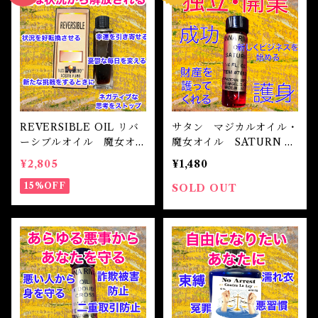
自己実現 Self-realization
仕事 Job
金運
恋愛 Love
金運 Money
仕事
干支風水置き物
バス＆フロアウォッシュ Bath&Floor Wash
裁判 Trial
スピリチュアル Spiritual
人間関係
護身
恋愛 Love
恋愛 Love
子 Rat
護身 Self-Defence
ブレスレット Bracelet
バスハーブ Bath Herb
人間関係 Relationships
人間関係 RelationShips
金運 Money
牛 Ox
恋愛 Love
恋愛
恋愛 love
仕事 Job
白魔術キット
REVERSIBLE OIL リバ
サタン マジカルオイル・
ーシブルオイル 魔女オイ
魔女オイル SATURN M
人間関係 Relationships
寅 Tiger
金運 Money
金運
人間関係 Relationship
アミュレット Amulet
ル 白魔術
agical Oil
¥2,805
¥1,480
15%OFF
自己実現 Self-Realization
SOLD OUT
卯 Rabit
人間関係 Relationships
願望
恋愛
スピリチュアル Spiritual
辰 Dragon
仕事
巳 Snake
金運
午 Horse