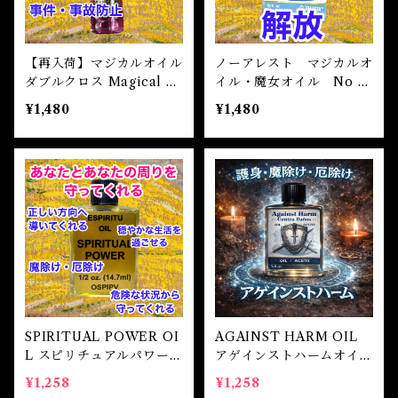
魔除け
未 Sheep
健康
【再入荷】マジカルオイル
ノーアレスト マジカルオ
ダブルクロス Magical Oi
イル・魔女オイル No A
申 Monkey
l DOUBLE CROSS
rrest Magical Oil
スピリチュアル
¥1,480
¥1,480
酉 Rooster
幸運
戌 Dog
人生
亥 Pig
願望実現
SPIRITUAL POWER OI
AGAINST HARM OIL
L スピリチュアルパワーオ
アゲインストハームオイ
イル
ル -厄除け・魔除け・護
¥1,258
¥1,258
身-