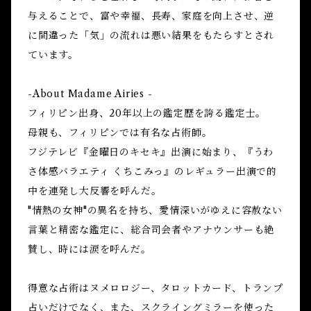
与えることで、富や幸福、長寿、家庭を向上させ、逆
に間違った「気」の流れは悪い結果をもたらすとされ
ています。
-About Madame Airies -
フィリピン出身、20年以上の鑑定歴を誇る鑑定士。
母親も、フィリピンでは有名な占術師。
フジテレビ『金曜日のキセキ』出演に始まり、『うわ
さ体感バラエティ くちこみっ』のレギュラー出演で的
中を連発し大反響を呼んだ。
"情熱の女神"の異名を持ち、愛情深いがゆえに容赦ない
言葉と精密な鑑定に、総合司会者やアナウンサーも絶
賛し、時には涙を呼んだ。
得意な占術はヌメロロジー、タロットカード、トランプ
占いだけでなく、また、スクライングミラーを使った