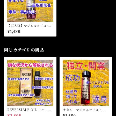
【再入荷】マジカルオイル ダ
ブルクロス Magical Oil DOU
¥1,480
BLE CROSS
同じカテゴリの商品
REVERSIBLE OIL リバーシ
サタン マジカルオイル・魔
ブルオイル 魔女オイル 白
女オイル SATURN Magical
¥2,805
¥1,480