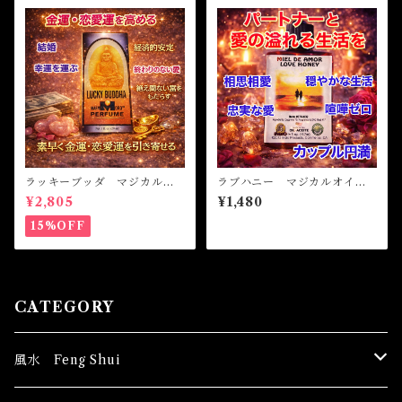
ラッキーブッダ マジカルオ
ラブハニー マジカルオイ
イル・魔女オイル LUCKY
ル・魔女オイル LOVE HO
¥2,805
¥1,480
BUDDHA Magical Oil
NEY Magical Oil
15%OFF
CATEGORY
風水 Feng Shui