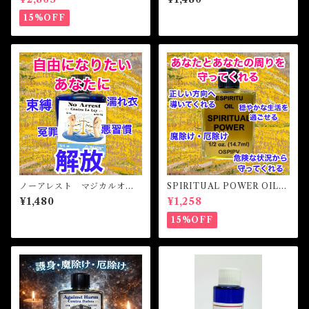
魔術
Oil
15%OFF
ノーアレスト マジカルオイ
SPIRITUAL POWER OIL
ル・魔女オイル No Arrest
スピリチュアルパワーオイル
¥1,480
¥1,258
Magical Oil
15%OFF