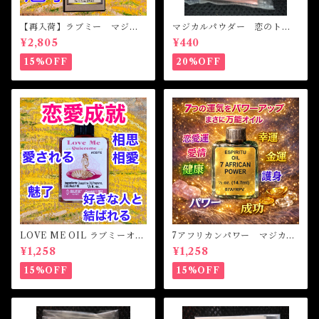
【再入荷】ラブミー マジカ
マジカルパウダー 恋のトラ
ルオイル・魔女オイル Love
ブル Magical Powder PR
¥2,805
¥440
Me Magical Oil
OBLEM OF LOVE
15%OFF
20%OFF
LOVE ME OIL ラブミーオイ
7アフリカンパワー マジカル
ル -相思相愛・愛される-
オイル・魔女オイル 7AFRI
¥1,258
¥1,258
CAN POWERS Magical Oil
15%OFF
15%OFF