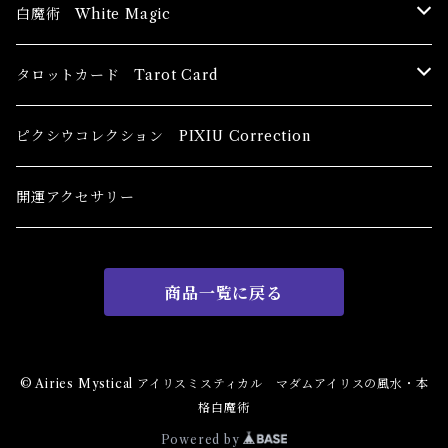
ブッダ Buddha
白魔術 White Magic
恋愛運
香油 Oils
タロットカード Tarot Card
恋愛 Love
健康運 Health
キャンドル Candles
初心者向け For The Beginners
ピクシウコレクション PIXIU Correction
金運 Money
恋愛 Love
金運 Money
線香 Stick Incense
中級者向け
開運アクセサリー
護身 Self-Defence
金運 Money
恋愛
全体運
香粉 Powder Incense
上級者向け
商品一覧に戻る
スピリチュアル Spiritual
自己実現 Self-Realization
仕事
金運 Money
キーチェーン
パウダー Magical Powder
自己実現 Self-realization
仕事 Job
金運
恋愛 Love
金運 Money
仕事
干支風水置き物
バス＆フロアウォッシュ Bath&Floor Wash
© Airies Mystical アイリスミスティカル マダムアイリスの風水・本
格白魔術
裁判 Trial
スピリチュアル Spiritual
人間関係
護身
恋愛 Love
恋愛 Love
子 Rat
護身 Self-Defence
ブレスレット Bracelet
バスハーブ Bath Herb
Powered by