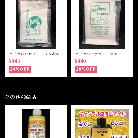
マジカルパウダー ラブ&マネ
マジカルパウダー マネード
ー Magical Powder LOVE
ローイング Magical Powde
¥440
¥440
&MONEY
r MONEY DRAWING
20%OFF
20%OFF
その他の商品