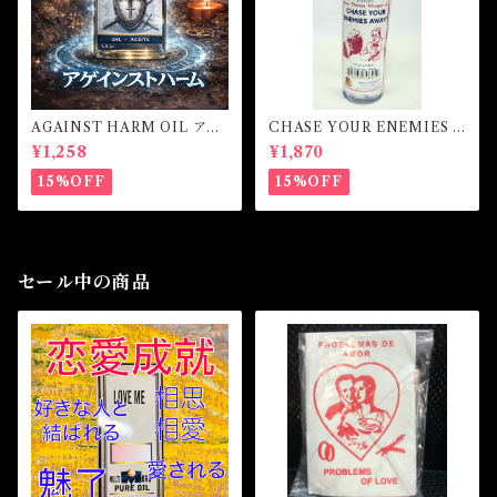
AGAINST HARM OIL アゲ
CHASE YOUR ENEMIES A
インストハームオイル -厄除
WAY! Vinegar Oil チェイス
¥1,258
¥1,870
け・魔除け・護身-
ユアエネミーアウェイ！ ビネ
ガーオイル
15%OFF
15%OFF
セール中の商品