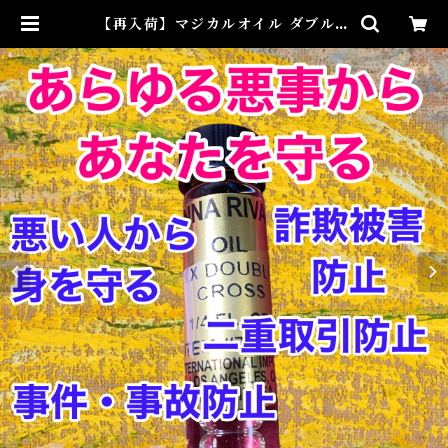
【再入荷】マジカルオイル ダブルク
ロス Magical Oil DOUBLE CR
OSS | Airies Mystical アイリス
ミスティカル マダムアイリスの風
水・本格白魔術