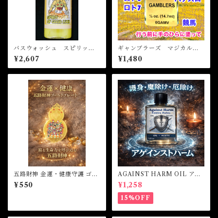
バスウォッシュ スピリット
ギャンブラーズ マジカルオ
オブグッドラック Bath Was
イル・魔女 GAMBLERS M
¥2,607
¥1,480
h SPIRIT OF GOOD LUCK
agical Oil
五路財神 金運・健康守護 ゴー
AGAINST HARM OIL アゲ
ルドプレート
インストハームオイル -厄除
¥550
¥1,258
け・魔除け・護身-
15%OFF