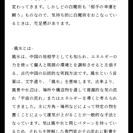
変わってきます。しかしどの白魔術も「相手の幸運を
願う」ものなので、気持ち的に白魔術をおこなってい
るときは、充足感があります。
-風水とは-
風水は、中国の地相学としても知られ、エネルギーの
力を使って個人と周囲の環境とを調和させると主張す
る、古代中国の伝統的な実践方法です。風水という言
葉は、文字通り、「風水」を意味します。古来より、
風景や水辺は、場所や構造物を通して普遍的な気の流
れ「宇宙の流れ」またはエネルギーを導くと考えられ
てきました。主に方角・場所などによって特定の物を
置くことによって運気が上がることが一般的な手法と
なっています。気は風や水と同じパターンを持ってい
るため、それらを理解した専門家がその流れに影響を