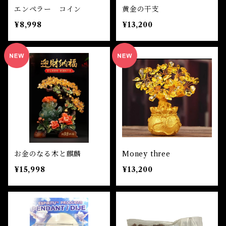
魔除け
エンペラー コイン
黄金の干支
未 Sheep
¥8,998
¥13,200
健康
申 Monkey
スピリチュアル
酉 Rooster
幸運
戌 Dog
人生
亥 Pig
願望実現
お金のなる木と麒麟
Money three
¥15,998
¥13,200