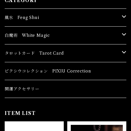
CATEGORY
風水 Feng Shui
ブッダ Buddha
白魔術 White Magic
恋愛運
香油 Oils
タロットカード Tarot Card
恋愛 Love
健康運 Health
キャンドル Candles
初心者向け For The Beginners
ピクシウコレクション PIXIU Correction
金運 Money
恋愛 Love
金運 Money
線香 Stick Incense
中級者向け
開運アクセサリー
護身 Self-Defence
金運 Money
恋愛
全体運
香粉 Powder Incense
上級者向け
ITEM LIST
スピリチュアル Spiritual
自己実現 Self-Realization
仕事
金運 Money
キーチェーン
パウダー Magical Powder