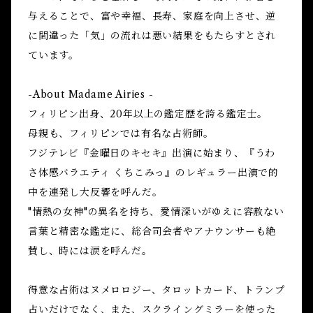
与えることで、富や幸福、長寿、家庭を向上させ、逆
に間違った「気」の流れは悪い結果をもたらすとされ
ています。
-About Madame Airies -
フィリピン出身、20年以上の鑑定歴を誇る鑑定士。
母親も、フィリピンでは有名な占術師。
フジテレビ『金曜日のキセキ』出演に始まり、『うわ
さ体感バラエティ くちこみっ』のレギュラー出演で的
中を連発し大反響を呼んだ。
"情熱の女神"の異名を持ち、愛情深いがゆえに容赦ない
言葉と精密な鑑定に、総合司会者やアナウンサーも絶
賛し、時には涙を呼んだ。
得意な占術はヌメロロジー、タロットカード、トランプ
占いだけでなく、また、スクライングミラーを使った