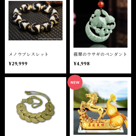
自己実現 Self-realization
仕事 Job
金運
恋愛 Love
金運 Money
仕事
干支風水置き物
バス＆フロアウォッシュ Bath&Floor Wash
裁判 Trial
スピリチュアル Spiritual
人間関係
護身
恋愛 Love
恋愛 Love
子 Rat
護身 Self-Defence
ブレスレット Bracelet
バスハーブ Bath Herb
人間関係 Relationships
人間関係 RelationShips
金運 Money
牛 Ox
恋愛 Love
恋愛
恋愛 love
仕事 Job
白魔術キット
メノウブレスレット
翡翠のウサギのペンダント
人間関係 Relationships
¥29,999
¥4,998
寅 Tiger
金運 Money
金運
人間関係 Relationship
アミュレット Amulet
自己実現 Self-Realization
卯 Rabit
人間関係 Relationships
願望
恋愛
スピリチュアル Spiritual
辰 Dragon
仕事
巳 Snake
金運
午 Horse