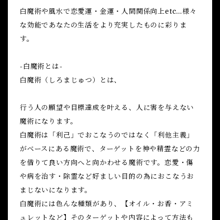
白魔術や風水で恋愛運・金運・人間関係向上etc...様々
な効能であなたの生活をより充実したものに彩りま
す。
-白魔術とは-
白魔術（しろまじゅつ）とは、
行う人の願望や目標達成を叶える、人に害を与えない
魔術になります。
白魔術は「利己」でおこなうのではなく「利他主義」
がベースにある魔術で、ターゲットを神や精霊などの力
を借りて良い方向へと向かわせる魔術です。恋愛・傷
や病を治す・除霊など好ましい目的の為におこなうお
まじないになります。
白魔術には色んな種類があり、【オイル・お香・アミ
ュレットなど】そのターゲットや内容によって方法も