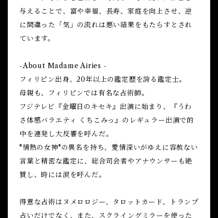
与えることで、富や幸福、長寿、家庭を向上させ、逆
に間違った「気」の流れは悪い結果をもたらすとされ
ています。
-About Madame Airies -
フィリピン出身、20年以上の鑑定歴を誇る鑑定士。
母親も、フィリピンでは有名な占術師。
フジテレビ『金曜日のキセキ』出演に始まり、『うわ
さ体感バラエティ くちこみっ』のレギュラー出演で的
中を連発し大反響を呼んだ。
"情熱の女神"の異名を持ち、愛情深いがゆえに容赦ない
言葉と精密な鑑定に、総合司会者やアナウンサーも絶
賛し、時には涙を呼んだ。
得意な占術はヌメロロジー、タロットカード、トランプ
占いだけでなく、また、スクライングミラーを使った