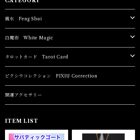
CATEGORY
風水 Feng Shui
ブッダ Buddha
白魔術 White Magic
恋愛運
香油 Oils
タロットカード Tarot Card
恋愛 Love
健康運 Health
キャンドル Candles
初心者向け For The Beginners
ピクシウコレクション PIXIU Correction
金運 Money
恋愛 Love
金運 Money
線香 Stick Incense
中級者向け
開運アクセサリー
護身 Self-Defence
金運 Money
恋愛
全体運
香粉 Powder Incense
上級者向け
ITEM LIST
スピリチュアル Spiritual
自己実現 Self-Realization
仕事
金運 Money
キーチェーン
パウダー Magical Powder