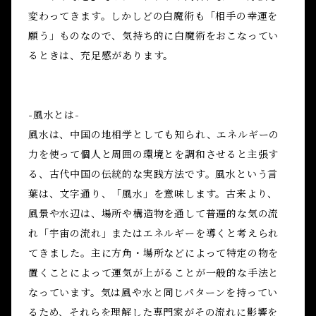
変わってきます。しかしどの白魔術も「相手の幸運を
願う」ものなので、気持ち的に白魔術をおこなってい
るときは、充足感があります。
-風水とは-
風水は、中国の地相学としても知られ、エネルギーの
力を使って個人と周囲の環境とを調和させると主張す
る、古代中国の伝統的な実践方法です。風水という言
葉は、文字通り、「風水」を意味します。古来より、
風景や水辺は、場所や構造物を通して普遍的な気の流
れ「宇宙の流れ」またはエネルギーを導くと考えられ
てきました。主に方角・場所などによって特定の物を
置くことによって運気が上がることが一般的な手法と
なっています。気は風や水と同じパターンを持ってい
るため、それらを理解した専門家がその流れに影響を