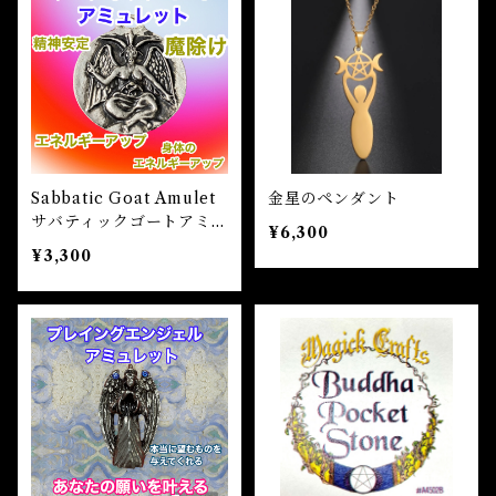
自己実現 Self-realization
仕事 Job
金運
恋愛 Love
金運 Money
仕事
干支風水置き物
バス＆フロアウォッシュ Bath&Floor Wash
裁判 Trial
スピリチュアル Spiritual
人間関係
護身
恋愛 Love
恋愛 Love
子 Rat
護身 Self-Defence
ブレスレット Bracelet
バスハーブ Bath Herb
人間関係 Relationships
人間関係 RelationShips
金運 Money
牛 Ox
恋愛 Love
恋愛
恋愛 love
仕事 Job
白魔術キット
Sabbatic Goat Amulet
金星のペンダント
サバティックゴートアミュ
人間関係 Relationships
¥6,300
寅 Tiger
金運 Money
金運
人間関係 Relationship
アミュレット Amulet
レット 白魔術アミュレッ
¥3,300
ト
自己実現 Self-Realization
卯 Rabit
人間関係 Relationships
願望
恋愛
スピリチュアル Spiritual
辰 Dragon
仕事
巳 Snake
金運
午 Horse