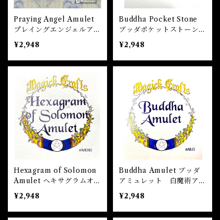
魔除け
Praying Angel Amulet
Buddha Pocket Stone
未 Sheep
健康
プレイングエンジェルアミ
ブッダポケットストーン
ュレット 白魔術アミュレ
白魔術アミュレット
¥2,948
¥2,948
ット
申 Monkey
スピリチュアル
酉 Rooster
幸運
戌 Dog
人生
亥 Pig
願望実現
Hexagram of Solomon
Buddha Amulet ブッダ
Amulet ヘキサグラムオブ
アミュレット 白魔術アミ
ソロモンアミュレット 白
ュレット
¥2,948
¥2,948
魔術アミュレット