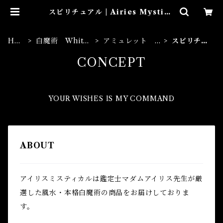
スピリチュアル | Airies Mystica
l アイリスミスティカル マダムア
イリスの風水・本格白魔術
HO
白魔術 White
アミュレット A
スピリチュ
ME
Magic
mulet
アル
CONCEPT
YOUR WISHES IS MY COMMAND
ABOUT
アイリスミスティカルは鑑定士マダムアイリス先生が厳
選した風水・本格白魔術の商品をお届けしておりま
す。