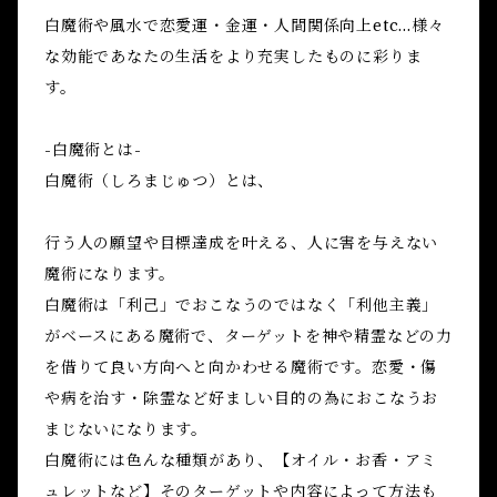
白魔術や風水で恋愛運・金運・人間関係向上etc...様々
な効能であなたの生活をより充実したものに彩りま
す。
-白魔術とは-
白魔術（しろまじゅつ）とは、
行う人の願望や目標達成を叶える、人に害を与えない
魔術になります。
白魔術は「利己」でおこなうのではなく「利他主義」
がベースにある魔術で、ターゲットを神や精霊などの力
を借りて良い方向へと向かわせる魔術です。恋愛・傷
や病を治す・除霊など好ましい目的の為におこなうお
まじないになります。
白魔術には色んな種類があり、【オイル・お香・アミ
ュレットなど】そのターゲットや内容によって方法も