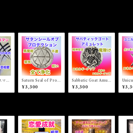
スマ
Saturn Seal of Prote
Sabbatic Goat Amule
Unicu
R Tal
ction サタンシールオ
t サバティックゴート
m Am
¥3,300
¥3,300
¥3,3
ブプロテクション 白
アミュレット 白魔術
ルヘ
魔術アミュレット
アミュレット
レッ
レッ