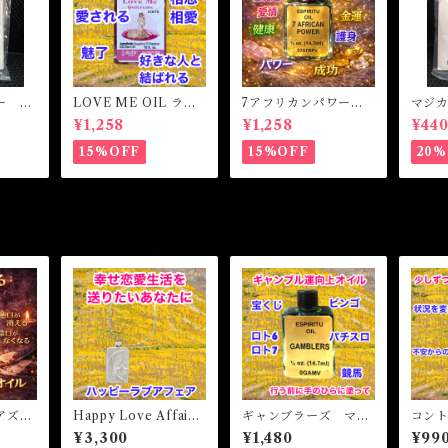
ー 恋
LOVE ME OIL ラブ
7アフリカンパワー
マジ
ical
ミーオイル -相思相
マジカルオイル・魔女
ブ&マ
¥1,258
¥1,258
¥44
BLEM
愛・愛される-
オイル 7AFRICAN
Powd
POWERS Magical O
NEY
15%OFF
15%OFF
20%
il
モアズ
Happy Love Affair
ギャンブラーズ マジ
コン
・魔女
ハッピーラブアフェ
カルオイル・魔女 G
ジカ
¥3,300
¥1,480
¥99
umor
ア 白魔術アミュレッ
AMBLERS Magical
センス