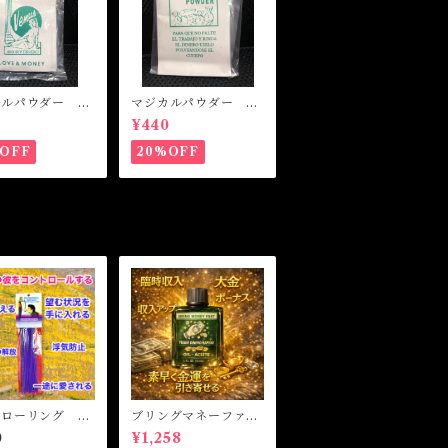
カルパウダー ラ
マジカルパウダー マ
ネー Magical
ネードローイング M
0
¥440
er LOVE&MO
agical Powder MO
NEY DRAWING
OFF
20%OFF
トローリング マ
ブリングマネーファス
ルスティックイン
ト マジカルオイル・
0
¥1,258
 CONTROLL
魔女オイル BRING