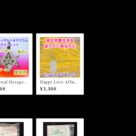
rsal Hexagra
Happy Love Affair
ulet ユニカーサ
ハッピーラブアフェ
00
¥3,300
キサグラムアミュ
ア 白魔術アミュレッ
ト 白魔術アミュ
ト
ト