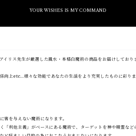
YOUR WISHES IS MY COMMAND
アイリス先生が厳選した風水・本格白魔術の商品をお届けしており
向上etc...様々な効能であなたの生活をより充実したものに彩り
に害を与えない魔術になります。
く「利他主義」がベースにある魔術で、ターゲットを神や精霊など
など好ましい目的の為におこなうおまじないになります。