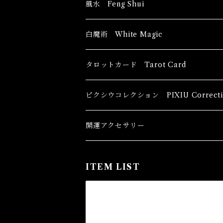
風水 Feng Shui
ブッダ Buddha
白魔術 White Magic
恋愛運
香油 Oils
タロットカード Tarot Card
恋愛 Love
健康運 Health
キャンドル Candles
初心者向け For The Beginners
ピクシウコレクション PIXIU Correcti
金運 Money
恋愛 Love
金運 Money
線香 Stick Incense
中級者向け
開運アクセサリー
護身 Self-Defence
金運 Money
恋愛
全体運
香粉 Powder Incense
上級者向け
ITEM LIST
スピリチュアル Spiritual
自己実現 Self-Realization
仕事
金運 Money
キーチェーン
パウダー Magical Powder
自己実現 Self-realization
仕事 Job
金運
恋愛 Love
金運 Money
仕事
干支風水置き物
バス＆フロアウォッシュ Bath&Floor 