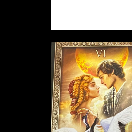
裁判 Trial
スピリチュアル Spiritual
人間関係
護身
恋愛 Love
恋愛 Love
子 Rat
護身 Self-Defence
ブレスレット Bracelet
バスハーブ Bath Herb
人間関係 Relationships
人間関係 RelationShips
金運 Money
牛 Ox
恋愛 Love
恋愛
恋愛 love
仕事 Job
白魔術キット
人間関係 Relationships
寅 Tiger
金運 Money
金運
人間関係 Relationship
アミュレット Amulet
自己実現 Self-Realization
卯 Rabit
人間関係 Relationships
願望
恋愛
スピリチュアル Spiritual
辰 Dragon
仕事
巳 Snake
金運
午 Horse
魔除け
未 Sheep