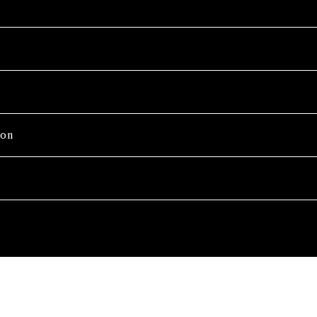
on
Wash