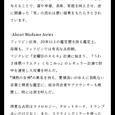
与えることで、富や幸福、長寿、家庭を向上させ、逆
に間違った「気」の流れは悪い結果をもたらすとされ
ています。
-About Madame Airies -
フィリピン出身、20年以上の鑑定歴を誇る鑑定士。
母親も、フィリピンでは有名な占術師。
フジテレビ『金曜日のキセキ』出演に始まり、『うわ
さ体感バラエティ くちこみっ』のレギュラー出演で的
中を連発し大反響を呼んだ。
"情熱の女神"の異名を持ち、愛情深いがゆえに容赦ない
言葉と精密な鑑定に、総合司会者やアナウンサーも絶
賛し、時には涙を呼んだ。
得意な占術はヌメロロジー、タロットカード、トランプ
占いだけでなく、また、スクライングミラーを使った