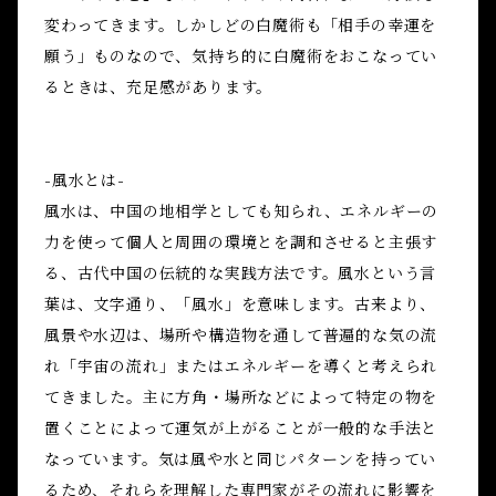
変わってきます。しかしどの白魔術も「相手の幸運を
願う」ものなので、気持ち的に白魔術をおこなってい
るときは、充足感があります。
-風水とは-
風水は、中国の地相学としても知られ、エネルギーの
力を使って個人と周囲の環境とを調和させると主張す
る、古代中国の伝統的な実践方法です。風水という言
葉は、文字通り、「風水」を意味します。古来より、
風景や水辺は、場所や構造物を通して普遍的な気の流
れ「宇宙の流れ」またはエネルギーを導くと考えられ
てきました。主に方角・場所などによって特定の物を
置くことによって運気が上がることが一般的な手法と
なっています。気は風や水と同じパターンを持ってい
るため、それらを理解した専門家がその流れに影響を