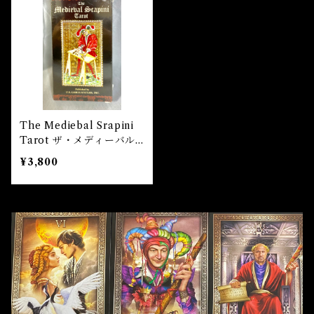
自己実現 Self-realization
仕事 Job
金運
恋愛 Love
金運 Money
仕事
干支風水置き物
バス＆フロアウォッシュ Bath&Floor Wash
裁判 Trial
スピリチュアル Spiritual
人間関係
護身
恋愛 Love
恋愛 Love
子 Rat
護身 Self-Defence
ブレスレット Bracelet
バスハーブ Bath Herb
人間関係 Relationships
人間関係 RelationShips
金運 Money
牛 Ox
恋愛 Love
恋愛
恋愛 love
仕事 Job
白魔術キット
The Mediebal Srapini
Tarot ザ・メディーバル
人間関係 Relationships
寅 Tiger
金運 Money
金運
人間関係 Relationship
アミュレット Amulet
スラピニタロット
¥3,800
自己実現 Self-Realization
卯 Rabit
人間関係 Relationships
願望
恋愛
スピリチュアル Spiritual
辰 Dragon
仕事
巳 Snake
金運
午 Horse