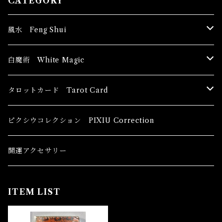
CATEGORY
風水 Feng Shui
ブッダ Buddha
白魔術 White Magic
恋愛運
香油 Oils
タロットカード Tarot Card
恋愛 Love
健康運 Health
キャンドル Candles
初心者向け For The Beginners
ピクシウコレクション PIXIU Correction
金運 Money
恋愛 Love
金運 Money
線香 Stick Incense
中級者向け
開運アクセサリー
護身 Self-Defence
金運 Money
恋愛
全体運
香粉 Powder Incense
上級者向け
ITEM LIST
スピリチュアル Spiritual
自己実現 Self-Realization
仕事
金運 Money
キーチェーン
パウダー Magical Powder