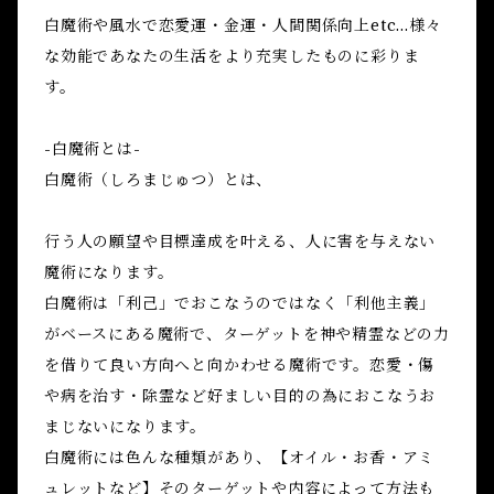
白魔術や風水で恋愛運・金運・人間関係向上etc...様々
な効能であなたの生活をより充実したものに彩りま
す。
-白魔術とは-
白魔術（しろまじゅつ）とは、
行う人の願望や目標達成を叶える、人に害を与えない
魔術になります。
白魔術は「利己」でおこなうのではなく「利他主義」
がベースにある魔術で、ターゲットを神や精霊などの力
を借りて良い方向へと向かわせる魔術です。恋愛・傷
や病を治す・除霊など好ましい目的の為におこなうお
まじないになります。
白魔術には色んな種類があり、【オイル・お香・アミ
ュレットなど】そのターゲットや内容によって方法も