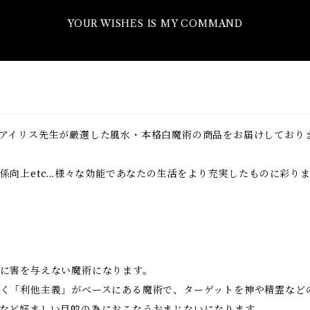
YOUR WISHES IS MY COMMAND
アイリス先生が厳選した風水・本格白魔術の商品をお届けしており
向上etc...様々な効能であなたの生活をより充実したものに彩り
に害を与えない魔術になります。
く「利他主義」がベースにある魔術で、ターゲットを神や精霊など
など好ましい目的の為におこなうおまじないになります。