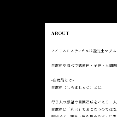
ABOUT
アイリスミスティカルは鑑定士マダム
白魔術や風水で恋愛運・金運・人間関係
-白魔術とは-
白魔術（しろまじゅつ）とは、
行う人の願望や目標達成を叶える、人
白魔術は「利己」でおこなうのではな
魔術です。恋愛・傷や病を治す・除霊