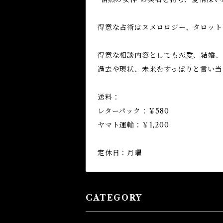
得意な占術はヌメロロジー、タロット
得意な相談内容としても恋愛、結婚、
過去や現状、未来をすっぱりと言い当
送料：
レターパック：￥580
ヤマト運輸：￥1,200
定休日：月曜
CATEGORY