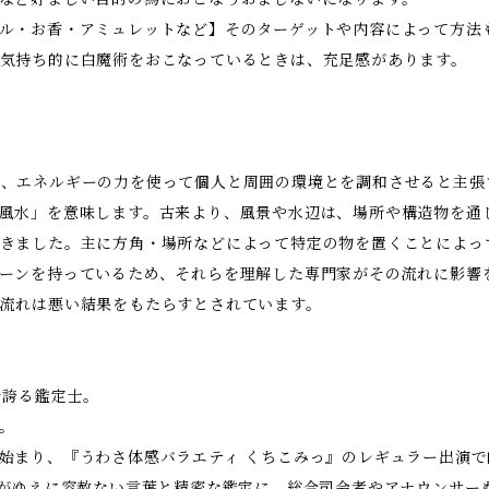
ル・お香・アミュレットなど】そのターゲットや内容によって方法
気持ち的に白魔術をおこなっているときは、充足感があります。
、エネルギーの力を使って個人と周囲の環境とを調和させると主張
風水」を意味します。古来より、風景や水辺は、場所や構造物を通
きました。主に方角・場所などによって特定の物を置くことによっ
ーンを持っているため、それらを理解した専門家がその流れに影響
流れは悪い結果をもたらすとされています。
を誇る鑑定士。
。
始まり、『うわさ体感バラエティ くちこみっ』のレギュラー出演
いがゆえに容赦ない言葉と精密な鑑定に、総合司会者やアナウンサー