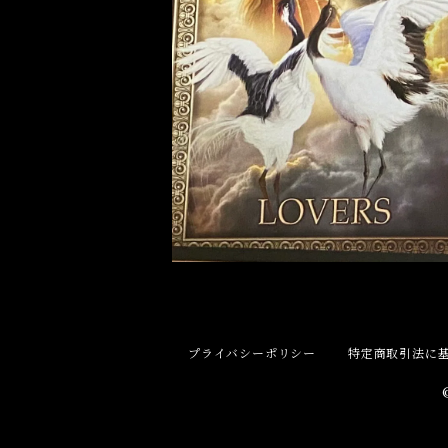
健康
申 Monkey
スピリチュアル
酉 Rooster
幸運
戌 Dog
人生
亥 Pig
願望実現
プライバシーポリシー
特定商取引法に