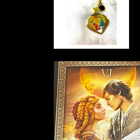
裁判 Trial
エターナルラブアミュレット18
スピリチュアル Spiritual
人間関係
護身
K 風水 Eternal Love A
恋愛 Love
恋愛 Love
子 Rat
護身 Self-Defence
ブレスレット Bracelet
バスハーブ Bath Herb
¥7,649
mulet
人間関係 Relationships
15%OFF
人間関係 RelationShips
金運 Money
牛 Ox
恋愛 Love
恋愛
恋愛 love
仕事 Job
白魔術キット
人間関係 Relationships
寅 Tiger
金運 Money
金運
人間関係 Relationship
アミュレット Amulet
自己実現 Self-Realization
卯 Rabit
人間関係 Relationships
願望
恋愛
スピリチュアル Spiritual
辰 Dragon
仕事
巳 Snake
金運
午 Horse
魔除け
未 Sheep