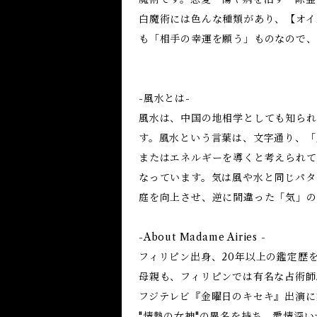
白魔術には色んな種類があり、【オイ
も「相手の幸運を願う」ものなので、
-風水とは-
風水は、中国の地相学としても知られ
す。風水という言葉は、文字通り、「
またはエネルギーを導くと考えられて
なっています。気は風や水と同じパタ
庭を向上させ、逆に間違った「気」の
-About Madame Airies -
フィリピン出身、20年以上の鑑定歴
母親も、フィリピンでは有名な占術師
フジテレビ『金曜日のキセキ』出演に
"情熱の女神"の異名を持ち、愛情深