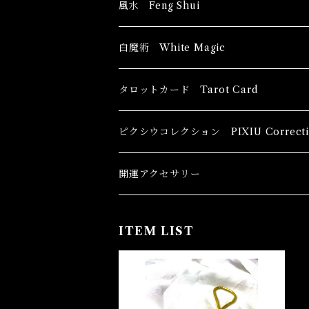
風水 Feng Shui
ブッダ Buddha
白魔術 White Magic
恋愛運
香油 Oils
タロットカード Tarot Card
恋愛 Love
健康運 Health
キャンドル Candles
初心者向け For The Beginners
ピクシウコレクション PIXIU Correcti
金運 Money
恋愛 Love
金運 Money
線香 Stick Incense
中級者向け
開運アクセサリー
護身 Self-Defence
金運 Money
恋愛
全体運
香粉 Powder Incense
上級者向け
ITEM LIST
スピリチュアル Spiritual
自己実現 Self-Realization
仕事
金運 Money
キーチェーン
パウダー Magical Powder
自己実現 Self-realization
仕事 Job
金運
恋愛 Love
金運 Money
仕事
SOLD OUT
干支風水置き物
バス＆フロアウォッシュ Bath&Floor 