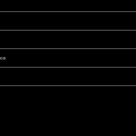
on
Wash