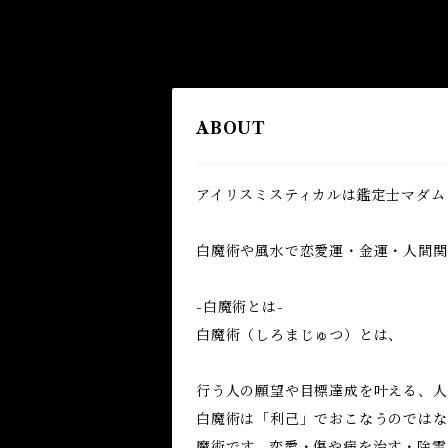
ABOUT
アイリスミスティカルは鑑定士マダム
白魔術や風水で恋愛運・金運・人間関係
-白魔術とは-
白魔術（しろまじゅつ）とは、
行う人の願望や目標達成を叶える、人
白魔術は「利己」でおこなうのではな
魔術です。恋愛・傷や病を治す・除霊