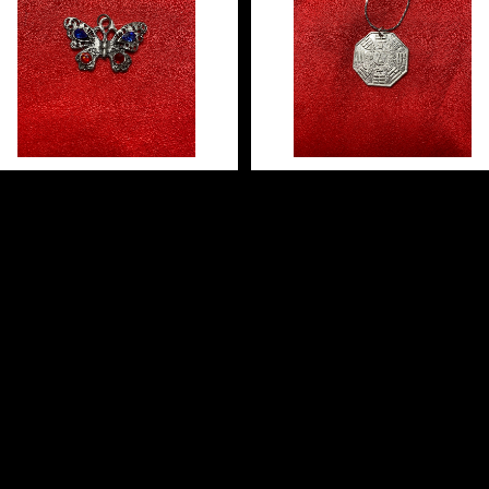
Butterfly red& blue cryst
Yin Yang I Ching ユィ・
al バタフライレッドアンドブ
ン・アイ・チン 白魔術アミ
ルークリスタル 白魔術アミュ
¥2,948
¥2,948
レット
レット