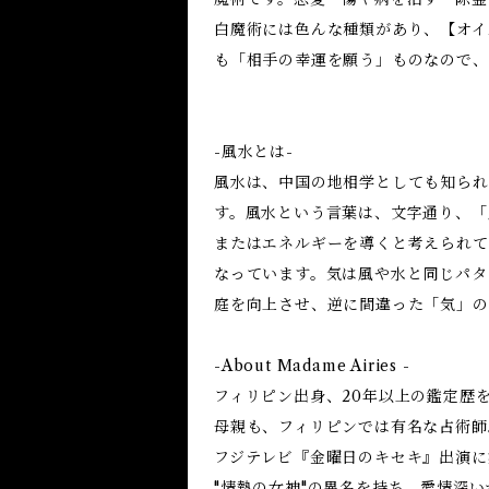
白魔術には色んな種類があり、【オイ
も「相手の幸運を願う」ものなので、
-風水とは-
風水は、中国の地相学としても知られ
す。風水という言葉は、文字通り、「
またはエネルギーを導くと考えられて
なっています。気は風や水と同じパタ
庭を向上させ、逆に間違った「気」の
-About Madame Airies -
フィリピン出身、20年以上の鑑定歴
母親も、フィリピンでは有名な占術師
フジテレビ『金曜日のキセキ』出演に
"情熱の女神"の異名を持ち、愛情深