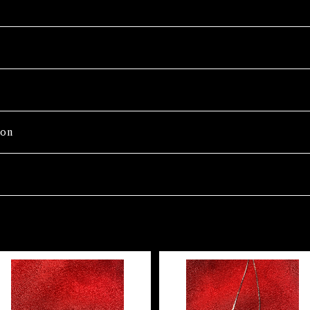
on
Wash