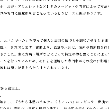
ル・お香・アミュレットなど】そのターゲットや内容によって方法
気持ち的に白魔術をおこなっているときは、充足感があります。
、エネルギーの力を使って個人と周囲の環境とを調和させると主張
風水」を意味します。古来より、風景や水辺は、場所や構造物を通
きました。主に方角・場所などによって特定の物を置くことによっ
ーンを持っているため、それらを理解した専門家がその流れに影響
流れは悪い結果をもたらすとされています。
を誇る鑑定士。
。
始まり、『うわさ体感バラエティ くちこみっ』のレギュラー出演
いがゆえに容赦ない言葉と精密な鑑定に、総合司会者やアナウンサー