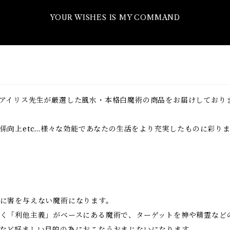
YOUR WISHES IS MY COMMAND
アイリス先生が厳選した風水・本格白魔術の商品をお届けしており
向上etc...様々な効能であなたの生活をより充実したものに彩り
に害を与えない魔術になります。
く「利他主義」がベースにある魔術で、ターゲットを神や精霊など
など好ましい目的の為におこなうおまじないになります。