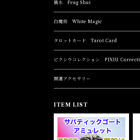
風水 Feng Shui
ブッダ Buddha
白魔術 White Magic
恋愛運
香油 Oils
タロットカード Tarot Card
恋愛 Love
健康運 Health
キャンドル Candles
初心者向け For The Beginners
ピクシウコレクション PIXIU Correcti
金運 Money
恋愛 Love
金運 Money
線香 Stick Incense
中級者向け
開運アクセサリー
護身 Self-Defence
金運 Money
恋愛
全体運
香粉 Powder Incense
上級者向け
ITEM LIST
スピリチュアル Spiritual
自己実現 Self-Realization
仕事
金運 Money
キーチェーン
パウダー Magical Powder
自己実現 Self-realization
仕事 Job
金運
恋愛 Love
金運 Money
仕事
干支風水置き物
バス＆フロアウォッシュ Bath&Floor 