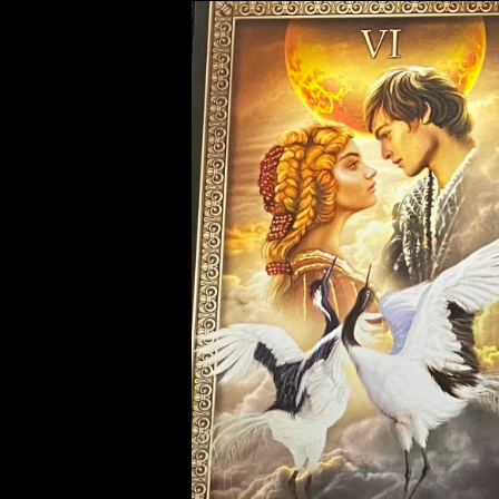
健康
申 Monkey
スピリチュアル
酉 Rooster
幸運
戌 Dog
人生
亥 Pig
願望実現