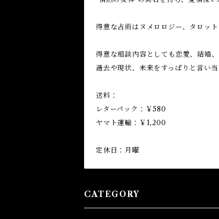
得意な占術はヌメロロジー、タロット
得意な相談内容としても恋愛、結婚、
過去や現状、未来をすっぱりと言い当
送料：
レターパック：￥580
ヤマト運輸：￥1,200
定休日：月曜
CATEGORY