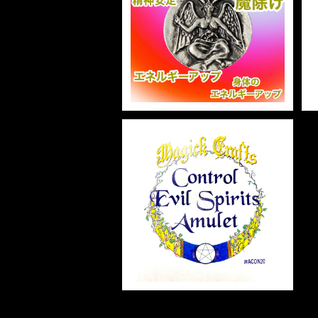
Sabbatic Goat Amulet サ
裁判 Trial
スピリチュアル Spiritual
人間関係
バティックゴートアミュレッ
護身
恋愛 Love
恋愛 Love
子 Rat
護身 Self-Defence
ブレスレット Bracelet
バスハーブ Bath Herb
ト 白魔術アミュレット
¥3,300
人間関係 Relationships
人間関係 RelationShips
金運 Money
牛 Ox
恋愛 Love
恋愛
恋愛 love
仕事 Job
白魔術キット
人間関係 Relationships
寅 Tiger
金運 Money
金運
人間関係 Relationship
アミュレット Amulet
自己実現 Self-Realization
卯 Rabit
人間関係 Relationships
願望
恋愛
スピリチュアル Spiritual
辰 Dragon
Control Evil Spirits Amul
仕事
et コントロールイヴィルスピ
リッツアミュレット 白魔術ア
¥2,948
ミュレット
巳 Snake
金運
午 Horse
魔除け
未 Sheep