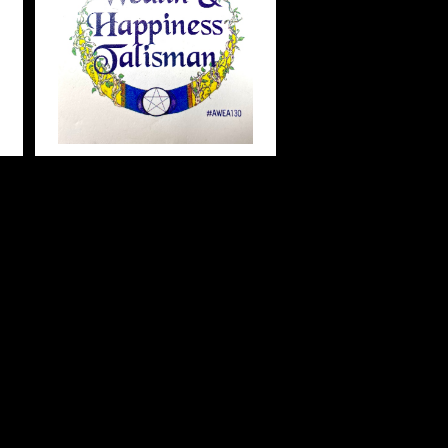
ヤ
Wealth&Happiness Talis
ュ
man ウェルス&ハピネスタリ
スマン 白魔術アミュレット
¥2,948