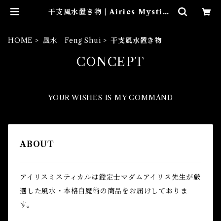
干支風水置き物 | Airies Mystica
l アイリスミスティカル マダムア
イリスの風水・本格白魔術
HOME
風水 Feng Shui
干支風水置き物
CONCEPT
YOUR WISHES IS MY COMMAND
ABOUT
アイリスミスティカルは鑑定士マダムアイリス先生が厳
選した風水・本格白魔術の商品をお届けしておりま
す。