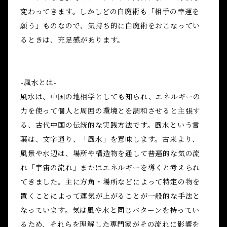
変わってきます。しかしどの白魔術も「相手の幸運を
願う」ものなので、気持ち的に白魔術をおこなってい
るときは、充足感があります。
-風水とは-
風水は、中国の地相学としても知られ、エネルギーの
力を使って個人と周囲の環境とを調和させると主張す
る、古代中国の伝統的な実践方法です。風水という言
葉は、文字通り、「風水」を意味します。古来より、
風景や水辺は、場所や構造物を通して普遍的な気の流
れ「宇宙の流れ」またはエネルギーを導くと考えられ
てきました。主に方角・場所などによって特定の物を
置くことによって運気が上がることが一般的な手法と
なっています。気は風や水と同じパターンを持ってい
るため、それらを理解した専門家がその流れに影響を