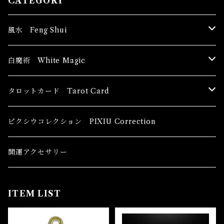
CATEGORY
風水 Feng Shui
ブッダ Buddha
白魔術 White Magic
恋愛運
香油 Oils
タロットカード Tarot Card
恋愛 Love
健康運 Health
キャンドル Candles
初心者向け For The Beginners
ピクシウコレクション PIXIU Correction
金運 Money
恋愛 Love
金運 Money
線香 Stick Incense
中級者向け
開運アクセサリー
護身 Self-Defence
金運 Money
恋愛
全体運
香粉 Powder Incense
上級者向け
ITEM LIST
スピリチュアル Spiritual
自己実現 Self-Realization
仕事
金運 Money
キーチェーン
パウダー Magical Powder