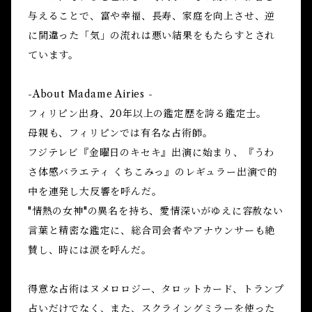
与えることで、富や幸福、長寿、家庭を向上させ、逆
に間違った「気」の流れは悪い結果をもたらすとされ
ています。
-About Madame Airies -
フィリピン出身、20年以上の鑑定歴を誇る鑑定士。
母親も、フィリピンでは有名な占術師。
フジテレビ『金曜日のキセキ』出演に始まり、『うわ
さ体感バラエティ くちこみっ』のレギュラー出演で的
中を連発し大反響を呼んだ。
"情熱の女神"の異名を持ち、愛情深いがゆえに容赦ない
言葉と精密な鑑定に、総合司会者やアナウンサーも絶
賛し、時には涙を呼んだ。
得意な占術はヌメロロジー、タロットカード、トランプ
占いだけでなく、また、スクライングミラーを使った