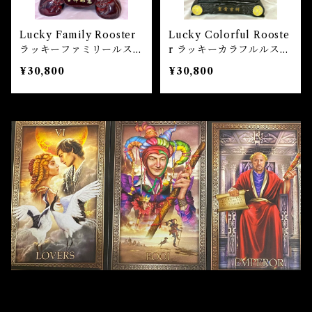
魔除け
未 Sheep
Lucky Family Rooster
Lucky Colorful Rooste
健康
ラッキーファミリールスタ
r ラッキーカラフルルスタ
ー スーパービッグサイズ
ー スーパービッグサイズ
¥30,800
¥30,800
申 Monkey
スピリチュアル
酉 Rooster
幸運
戌 Dog
人生
亥 Pig
願望実現