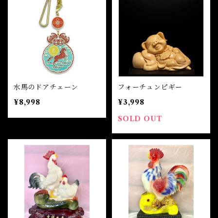
自己実現 Self-realization
仕事 Job
金運
恋愛 Love
金運 Money
仕事
干支風水置き物
バス＆フロアウォッシュ Bath&Floor Wash
裁判 Trial
スピリチュアル Spiritual
人間関係
護身
恋愛 Love
恋愛 Love
子 Rat
護身 Self-Defence
ブレスレット Bracelet
バスハーブ Bath Herb
人間関係 Relationships
人間関係 RelationShips
金運 Money
牛 Ox
恋愛 Love
恋愛
恋愛 love
仕事 Job
白魔術キット
水馬のドアチェーン
フォーチュンピギー
人間関係 Relationships
¥8,998
¥3,998
寅 Tiger
金運 Money
金運
人間関係 Relationship
アミュレット Amulet
SOLD OUT
自己実現 Self-Realization
卯 Rabit
人間関係 Relationships
願望
恋愛
スピリチュアル Spiritual
辰 Dragon
仕事
巳 Snake
金運
午 Horse