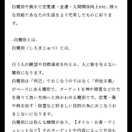
白魔術や風水で恋愛運・金運・人間関係向上etc...様々
な効能であなたの生活をより充実したものに彩りま
す。
-白魔術とは-
白魔術（しろまじゅつ）とは、
行う人の願望や目標達成を叶える、人に害を与えない
魔術になります。
白魔術は「利己」でおこなうのではなく「利他主義」
がベースにある魔術で、ターゲットを神や精霊などの力
を借りて良い方向へと向かわせる魔術です。恋愛・傷
や病を治す・除霊など好ましい目的の為におこなうお
まじないになります。
白魔術には色んな種類があり、【オイル・お香・アミ
ュレットなど】そのターゲットや内容によって方法も