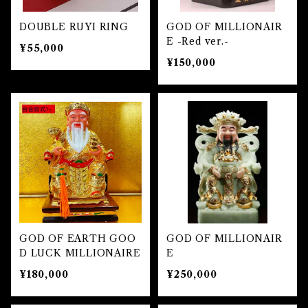
魔除け
DOUBLE RUYI RING
GOD OF MILLIONAIR
未 Sheep
健康
E -Red ver.-
¥55,000
¥150,000
申 Monkey
スピリチュアル
酉 Rooster
幸運
戌 Dog
人生
亥 Pig
願望実現
GOD OF EARTH GOO
GOD OF MILLIONAIR
D LUCK MILLIONAIRE
E
¥180,000
¥250,000