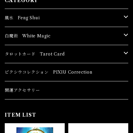
CATEGORY
風水 Feng Shui
ブッダ Buddha
白魔術 White Magic
恋愛運
香油 Oils
タロットカード Tarot Card
恋愛 Love
健康運 Health
キャンドル Candles
初心者向け For The Beginners
ピクシウコレクション PIXIU Correction
金運 Money
恋愛 Love
金運 Money
線香 Stick Incense
中級者向け
開運アクセサリー
護身 Self-Defence
金運 Money
恋愛
全体運
香粉 Powder Incense
上級者向け
ITEM LIST
スピリチュアル Spiritual
自己実現 Self-Realization
仕事
金運 Money
キーチェーン
パウダー Magical Powder