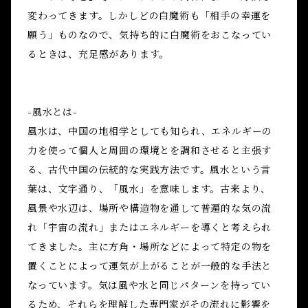
変わってきます。しかしどの白魔術も「相手の幸運を
願う」ものなので、気持ち的に白魔術をおこなってい
るときは、充足感があります。
-風水とは-
風水は、中国の地相学としても知られ、エネルギーの
力を使って個人と周囲の環境とを調和させると主張す
る、古代中国の伝統的な実践方法です。風水という言
葉は、文字通り、「風水」を意味します。古来より、
風景や水辺は、場所や構造物を通して普遍的な気の流
れ「宇宙の流れ」またはエネルギーを導くと考えられ
てきました。主に方角・場所などによって特定の物を
置くことによって運気が上がることが一般的な手法と
なっています。気は風や水と同じパターンを持ってい
るため、それらを理解した専門家がその流れに影響を