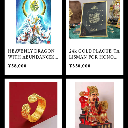
自己実現 Self-realization
仕事 Job
金運
恋愛 Love
金運 Money
仕事
干支風水置き物
バス＆フロアウォッシュ Bath&Floor Wash
裁判 Trial
スピリチュアル Spiritual
人間関係
護身
恋愛 Love
恋愛 Love
子 Rat
護身 Self-Defence
ブレスレット Bracelet
バスハーブ Bath Herb
人間関係 Relationships
人間関係 RelationShips
金運 Money
牛 Ox
恋愛 Love
恋愛
恋愛 love
仕事 Job
白魔術キット
HEAVENLY DRAGON
24k GOLD PLAQUE TA
WITH ABUNDANCES
LISMAN FOR HONOR
人間関係 Relationships
寅 Tiger
金運 Money
金運
人間関係 Relationship
アミュレット Amulet
NINE CARPS (額縁あ
AND RICHES
¥58,000
¥350,000
り）
自己実現 Self-Realization
卯 Rabit
人間関係 Relationships
願望
恋愛
スピリチュアル Spiritual
辰 Dragon
仕事
巳 Snake
金運
午 Horse