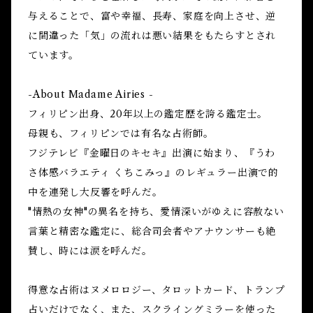
与えることで、富や幸福、長寿、家庭を向上させ、逆
に間違った「気」の流れは悪い結果をもたらすとされ
ています。
-About Madame Airies -
フィリピン出身、20年以上の鑑定歴を誇る鑑定士。
母親も、フィリピンでは有名な占術師。
フジテレビ『金曜日のキセキ』出演に始まり、『うわ
さ体感バラエティ くちこみっ』のレギュラー出演で的
中を連発し大反響を呼んだ。
"情熱の女神"の異名を持ち、愛情深いがゆえに容赦ない
言葉と精密な鑑定に、総合司会者やアナウンサーも絶
賛し、時には涙を呼んだ。
得意な占術はヌメロロジー、タロットカード、トランプ
占いだけでなく、また、スクライングミラーを使った