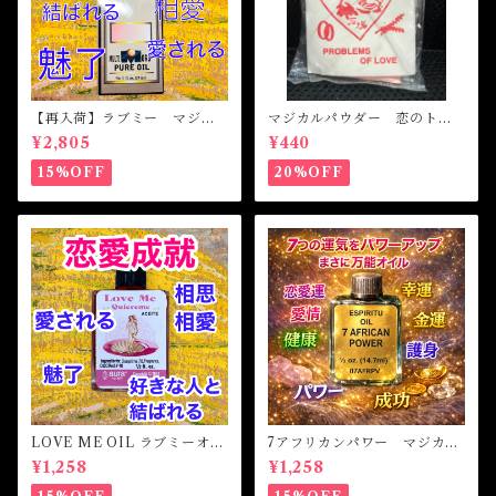
【再入荷】ラブミー マジカ
マジカルパウダー 恋のトラ
ルオイル・魔女オイル Love
ブル Magical Powder PR
¥2,805
¥440
Me Magical Oil
OBLEM OF LOVE
15%OFF
20%OFF
LOVE ME OIL ラブミーオイ
7アフリカンパワー マジカル
ル -相思相愛・愛される-
オイル・魔女オイル 7AFRI
¥1,258
¥1,258
CAN POWERS Magical Oil