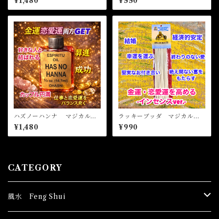
¥1,480
¥550
しいものを引き寄せる-
ハズノーハンナ マジカルオ
ラッキーブッダ マジカルス
イル・魔女オイル HAS NO
ティックインセンス LUCK
¥1,480
¥990
HANNA Magical Oil
Y BUDDHA Magical Stick
Incense
CATEGORY
風水 Feng Shui