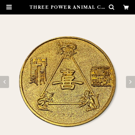
THREE POWER ANIMAL CH
ARM スリーパワーアニマルチャー
ム | Airies Mystical アイリスミ
スティカル マダムアイリスの風
水・本格白魔術