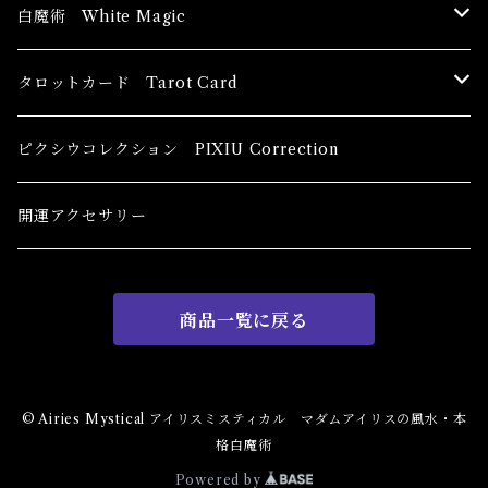
ブッダ Buddha
白魔術 White Magic
恋愛運
香油 Oils
タロットカード Tarot Card
恋愛 Love
健康運 Health
キャンドル Candles
初心者向け For The Beginners
ピクシウコレクション PIXIU Correction
金運 Money
恋愛 Love
金運 Money
線香 Stick Incense
中級者向け
開運アクセサリー
護身 Self-Defence
金運 Money
恋愛
全体運
香粉 Powder Incense
上級者向け
商品一覧に戻る
スピリチュアル Spiritual
自己実現 Self-Realization
仕事
金運 Money
キーチェーン
パウダー Magical Powder
自己実現 Self-realization
仕事 Job
金運
恋愛 Love
金運 Money
仕事
干支風水置き物
バス＆フロアウォッシュ Bath&Floor Wash
© Airies Mystical アイリスミスティカル マダムアイリスの風水・本
格白魔術
裁判 Trial
スピリチュアル Spiritual
人間関係
護身
恋愛 Love
恋愛 Love
子 Rat
護身 Self-Defence
ブレスレット Bracelet
バスハーブ Bath Herb
Powered by