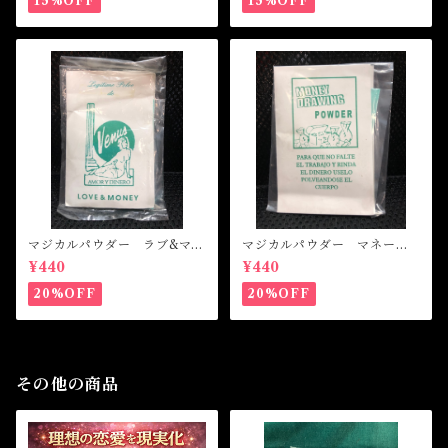
15%OFF
15%OFF
マジカルパウダー ラブ&マネ
マジカルパウダー マネード
ー Magical Powder LOVE
ローイング Magical Powde
¥440
¥440
&MONEY
r MONEY DRAWING
20%OFF
20%OFF
その他の商品