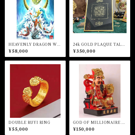
HEAVENLY DRAGON WIT
24k GOLD PLAQUE TALIS
H ABUNDANCES NINE C
MAN FOR HONOR AND R
¥58,000
¥350,000
ARPS (額縁あり）
ICHES
DOUBLE RUYI RING
GOD OF MILLIONAIRE -R
ed ver.-
¥55,000
¥150,000