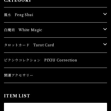
CATEGORY
風水 Feng Shui
ブッダ Buddha
白魔術 White Magic
恋愛運
香油 Oils
タロットカード Tarot Card
恋愛 Love
健康運 Health
キャンドル Candles
初心者向け For The Beginners
ピクシウコレクション PIXIU Correction
金運 Money
恋愛 Love
金運 Money
線香 Stick Incense
中級者向け
開運アクセサリー
護身 Self-Defence
金運 Money
恋愛
全体運
香粉 Powder Incense
上級者向け
ITEM LIST
スピリチュアル Spiritual
自己実現 Self-Realization
仕事
金運 Money
キーチェーン
パウダー Magical Powder