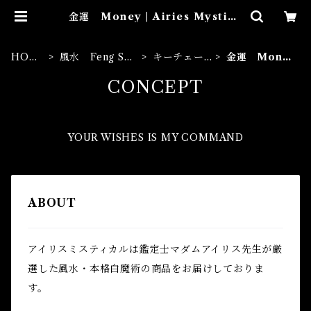
金運 Money | Airies Mystica
l アイリスミスティカル マダムア
イリスの風水・本格白魔術
HOM
風水 Feng Shu
キーチェー
金運 Mone
E
i
ン
y
CONCEPT
YOUR WISHES IS MY COMMAND
ABOUT
アイリスミスティカルは鑑定士マダムアイリス先生が厳
選した風水・本格白魔術の商品をお届けしておりま
す。