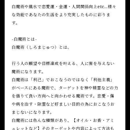
白魔術や風水で恋愛運・金運・人間関係向上etc...様々
な効能であなたの生活をより充実したものに彩りま
す。
-白魔術とは-
白魔術（しろまじゅつ）とは、
行う人の願望や目標達成を叶える、人に害を与えない
魔術になります。
白魔術は「利己」でおこなうのではなく「利他主義」
がベースにある魔術で、ターゲットを神や精霊などの力
を借りて良い方向へと向かわせる魔術です。恋愛・傷
や病を治す・除霊など好ましい目的の為におこなうお
まじないになります。
白魔術には色んな種類があり、【オイル・お香・アミ
ュレットなど】そのターゲットや内容によって方法も