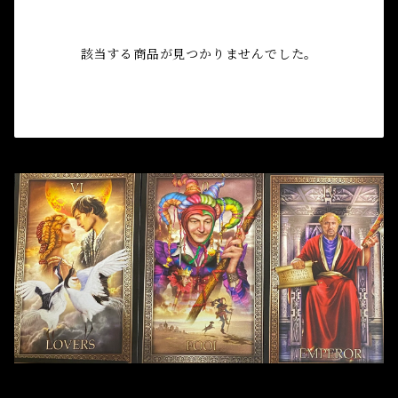
自己実現 Self-realization
仕事 Job
金運
恋愛 Love
金運 Money
仕事
干支風水置き物
バス＆フロアウォッシュ Bath&Floor Wash
該当する商品が見つかりませんでした。
裁判 Trial
スピリチュアル Spiritual
人間関係
護身
恋愛 Love
恋愛 Love
子 Rat
護身 Self-Defence
ブレスレット Bracelet
バスハーブ Bath Herb
人間関係 Relationships
人間関係 RelationShips
金運 Money
牛 Ox
恋愛 Love
恋愛
恋愛 love
仕事 Job
白魔術キット
人間関係 Relationships
寅 Tiger
金運 Money
金運
人間関係 Relationship
アミュレット Amulet
自己実現 Self-Realization
卯 Rabit
人間関係 Relationships
願望
恋愛
スピリチュアル Spiritual
辰 Dragon
仕事
巳 Snake
金運
午 Horse