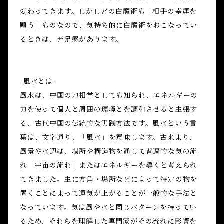
変わってきます。しかしどの白魔術も「相手の幸運を
願う」ものなので、気持ち的に白魔術をおこなってい
るときは、充足感があります。
-風水とは-
風水は、中国の地相学としても知られ、エネルギーの
力を使って個人と周囲の環境とを調和させると主張す
る、古代中国の伝統的な実践方法です。風水という言
葉は、文字通り、「風水」を意味します。古来より、
風景や水辺は、場所や構造物を通して普遍的な気の流
れ「宇宙の流れ」またはエネルギーを導くと考えられ
てきました。主に方角・場所などによって特定の物を
置くことによって運気が上がることが一般的な手法と
なっています。気は風や水と同じパターンを持ってい
るため、それらを理解した専門家がその流れに影響を