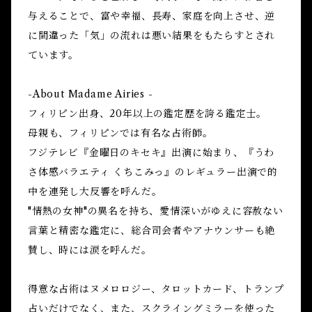
与えることで、富や幸福、長寿、家庭を向上させ、逆
に間違った「気」の流れは悪い結果をもたらすとされ
ています。
-About Madame Airies -
フィリピン出身、20年以上の鑑定歴を誇る鑑定士。
母親も、フィリピンでは有名な占術師。
フジテレビ『金曜日のキセキ』出演に始まり、『うわ
さ体感バラエティ くちこみっ』のレギュラー出演で的
中を連発し大反響を呼んだ。
"情熱の女神"の異名を持ち、愛情深いがゆえに容赦ない
言葉と精密な鑑定に、総合司会者やアナウンサーも絶
賛し、時には涙を呼んだ。
得意な占術はヌメロロジー、タロットカード、トランプ
占いだけでなく、また、スクライングミラーを使った