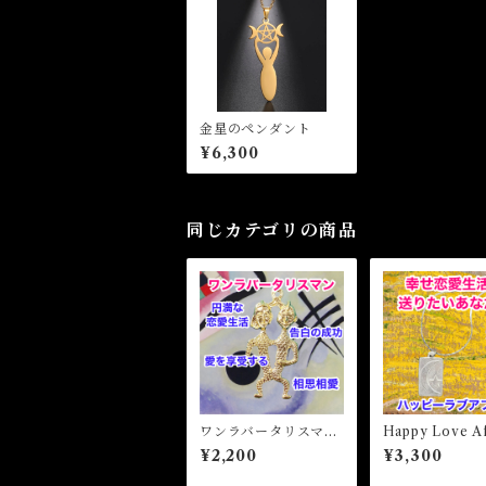
金星のペンダント
¥6,300
同じカテゴリの商品
ワンラバータリスマ
Happy Love Af
ン ONE LOVER Tal
ハッピーラブア
¥2,200
¥3,300
isman
ア 白魔術アミ
ト