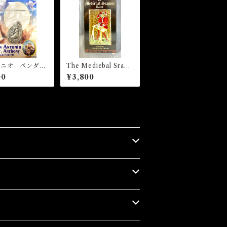
トニオ ペンダン
The Mediebal Srapi
ni Tarot ザ・メディー
00
¥3,800
バルスラピニタロット