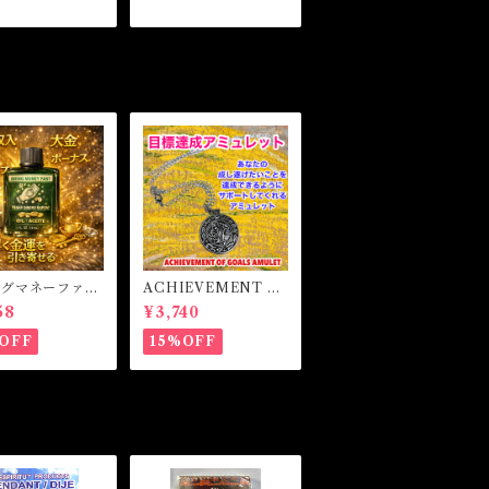
ングマネーファス
ACHIEVEMENT O
マジカルオイル・
F GOALS AMULET
58
¥3,740
イル BRING
-あなたを目標達成へ
Y FAST Magi
と導くアミュレット-
OFF
15%OFF
l