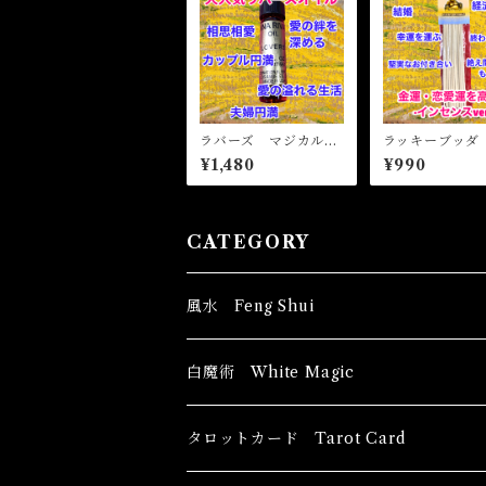
ラバーズ マジカルオ
ラッキーブッダ
イル・魔女オイル L
カルスティック
¥1,480
¥990
OVERS Magical Oil
ンス LUCKY 
DHA Magical S
Incense
CATEGORY
風水 Feng Shui
ブッダ Buddha
白魔術 White Magic
恋愛運
香油 Oils
タロットカード Tarot Card