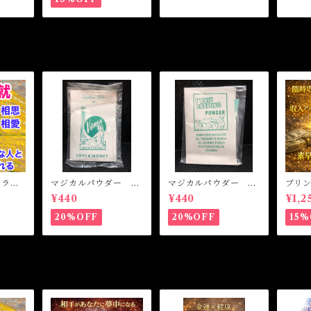
L ラブ
マジカルパウダー ラ
マジカルパウダー マ
ブリ
相思相
ブ&マネー Magical
ネードローイング M
ト 
¥440
¥440
¥1,2
Powder LOVE&MO
agical Powder MO
魔女オ
NEY
NEY DRAWING
MONE
20%OFF
20%OFF
15%
cal Oi