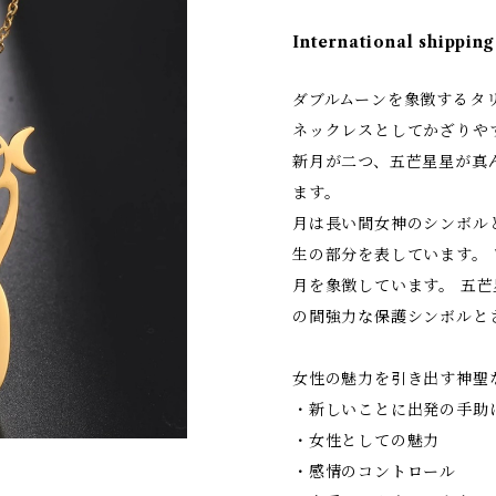
International shipping
ダブルムーンを象徴するタ
ネックレスとしてかざりや
新月が二つ、五芒星星が真
ます。
月は長い間女神のシンボル
生の部分を表しています。
月を象徴しています。 五
の間強力な保護シンボルと
女性の魅力を引き出す神聖
・新しいことに出発の手助
・女性としての魅力
・感情のコントロール