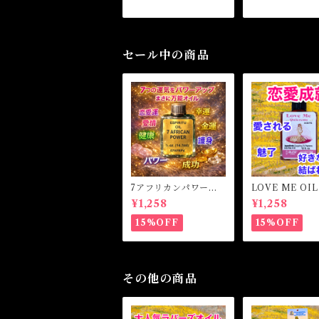
セール中の商品
7アフリカンパワー
LOVE ME OI
マジカルオイル・魔女
ミーオイル -
¥1,258
¥1,258
オイル 7AFRICAN
愛・愛される-
POWERS Magical O
15%OFF
15%OFF
il
その他の商品