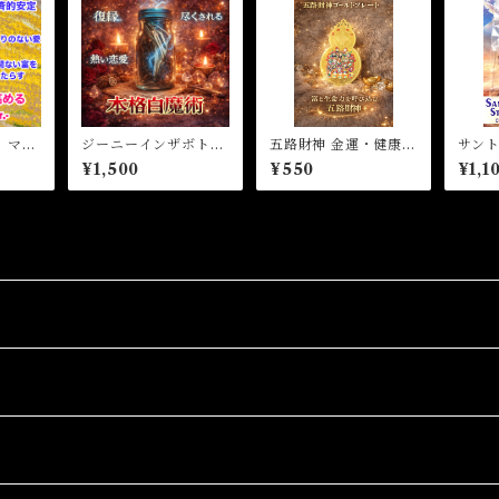
 マジ
ジーニーインザボト
五路財神 金運・健康守
サン
インセ
ル 願望成就 引き寄
護 ゴールドプレート
ト
¥1,500
¥550
¥1,1
BUD
せ
tick