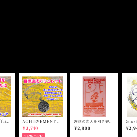
fair
ACHIEVEMENT O
理想の恋人を引き寄せ
Gnos
フェ
F GOALS AMULET
る パチョリーの根
ステ
¥3,740
¥2,800
¥2,9
ュレッ
-あなたを目標達成へ
ト 
と導くアミュレット-
ト
15%OFF