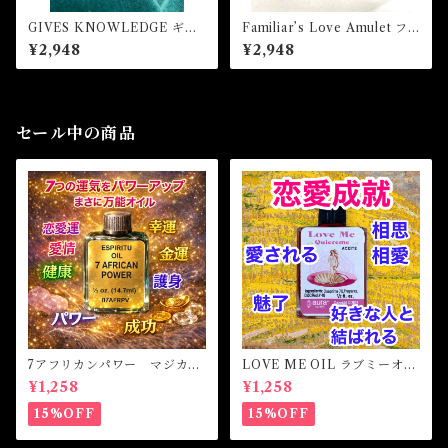
GIVES KNOWLEDGE ギブ
Familiar’s Love Amulet フ
スナレッジ 白魔術アミュレ
ァミリアーズラブアミュレッ
¥2,948
¥2,948
ット
ト 白魔術アミュレット
セール中の商品
7アフリカンパワー マジカル
LOVE ME OIL ラブミーオイ
オイル・魔女オイル 7AFRI
ル -相思相愛・愛される-
¥1,258
¥1,258
CAN POWERS Magical Oil
15%OFF
15%OFF