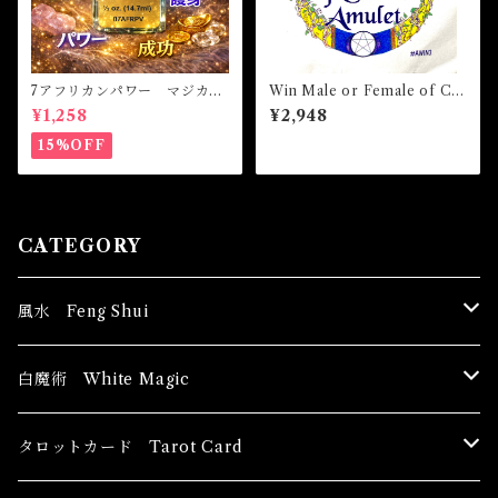
7アフリカンパワー マジカル
Win Male or Female of Ch
オイル・魔女オイル 7AFRI
oice Amulet ウィンメールオ
¥1,258
¥2,948
CAN POWERS Magical Oil
アフィメールオブチョイスア
ミュレット 白魔術アミュレ
15%OFF
ット
CATEGORY
風水 Feng Shui
ブッダ Buddha
白魔術 White Magic
恋愛運
香油 Oils
タロットカード Tarot Card