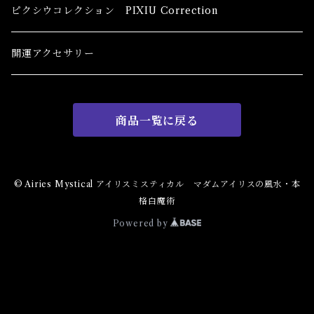
恋愛 Love
健康運 Health
キャンドル Candles
初心者向け For The Beginners
ピクシウコレクション PIXIU Correction
金運 Money
恋愛 Love
金運 Money
線香 Stick Incense
中級者向け
開運アクセサリー
護身 Self-Defence
金運 Money
恋愛
全体運
香粉 Powder Incense
上級者向け
商品一覧に戻る
スピリチュアル Spiritual
自己実現 Self-Realization
仕事
金運 Money
キーチェーン
パウダー Magical Powder
自己実現 Self-realization
仕事 Job
金運
恋愛 Love
金運 Money
仕事
干支風水置き物
バス＆フロアウォッシュ Bath&Floor Wash
© Airies Mystical アイリスミスティカル マダムアイリスの風水・本
格白魔術
裁判 Trial
スピリチュアル Spiritual
人間関係
護身
恋愛 Love
恋愛 Love
子 Rat
護身 Self-Defence
ブレスレット Bracelet
バスハーブ Bath Herb
Powered by
人間関係 Relationships
人間関係 RelationShips
金運 Money
牛 Ox
恋愛 Love
恋愛
恋愛 love
仕事 Job
白魔術キット
人間関係 Relationships
寅 Tiger
金運 Money
金運
人間関係 Relationship
アミュレット Amulet