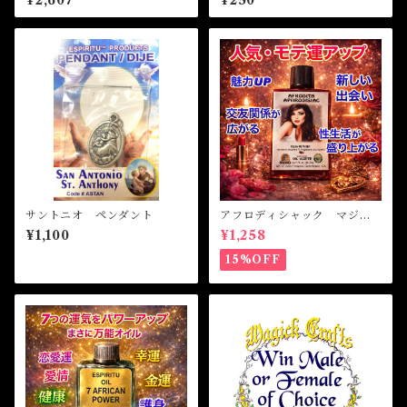
¥2,607
¥250
h SPIRIT OF GOOD LUCK
サントニオ ペンダント
アフロディシャック マジカ
ルオイル・魔女オイル APH
¥1,100
¥1,258
RODISIAC Magical Oil
15%OFF