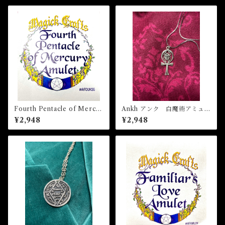
Fourth Pentacle of Mercur
Ankh アンク 白魔術アミュレ
y Amulet フォースペンタクル
ット
¥2,948
¥2,948
オブマーキュリーアミュレッ
ト 白魔術アミュレット