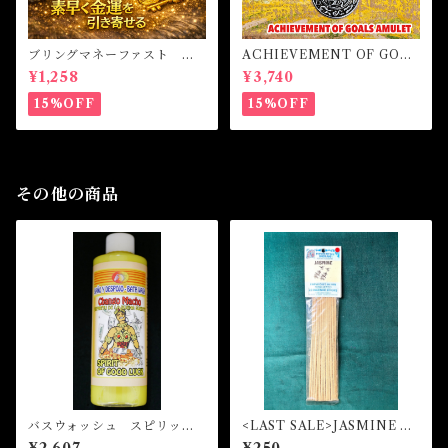
ブリングマネーファスト マ
ACHIEVEMENT OF GOAL
ジカルオイル・魔女オイル B
S AMULET -あなたを目標達
¥1,258
¥3,740
RING MONEY FAST Magi
成へと導くアミュレット-
cal Oil
15%OFF
15%OFF
その他の商品
バスウォッシュ スピリット
<LAST SALE>JASMINE マ
オブグッドラック Bath Was
ジカルスティックインセンス