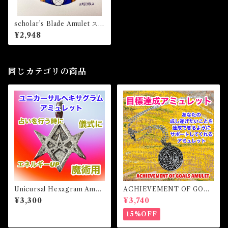
scholar’s Blade Amulet スカ
ーラーズブレードアミュレッ
¥2,948
ト 白魔術アミュレット
同じカテゴリの商品
Unicursal Hexagram Amul
ACHIEVEMENT OF GOAL
et ユニカーサルヘキサグラム
S AMULET -あなたを目標達
¥3,300
¥3,740
アミュレット 白魔術アミュ
成へと導くアミュレット-
レット
15%OFF