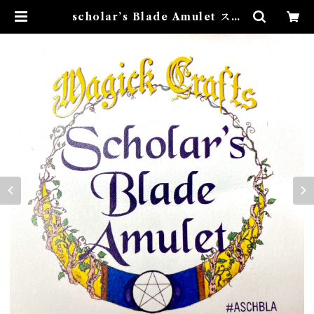
scholar’s Blade Amulet スカ
ーラーズブレードアミュレット 白
魔術アミュレット | Airies Mysti
cal アイリスミスティカル マダム
アイリスの風水・本格白魔術