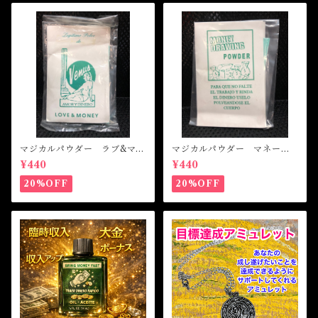
マジカルパウダー ラブ&マネ
マジカルパウダー マネード
ー Magical Powder LOVE
ローイング Magical Powde
¥440
¥440
&MONEY
r MONEY DRAWING
20%OFF
20%OFF