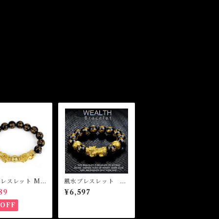
レスレット M
風水ブレスレット W
ouble Piyao
ealth Brecelet Mサ
89
¥6,597
 Wealth Brace
イズ
%OFF