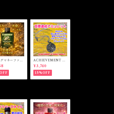
ングマネーファス
ACHIEVEMENT O
マジカルオイル・
F GOALS AMULET
58
¥3,740
イル BRING
-あなたを目標達成へ
Y FAST Magi
と導くアミュレット-
OFF
15%OFF
l