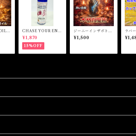
OIL
CHASE YOUR ENE
ジーニーインザボト
ラバ
オイ
MIES AWAY! Vinega
ル 願望成就 引き寄
イル・
¥1,870
¥1,500
¥1,4
にほし
r Oil チェイスユアエ
せ
OVERS
せる-
ネミーアウェイ！ ビネ
15%OFF
ガーオイル