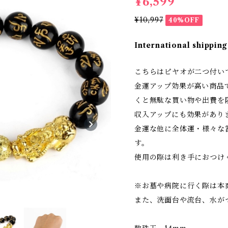
¥6,599
¥10,997
40%OFF
International shipping
こちらはピヤオが二つ付い
金運アップ効果が高い商品
くと無駄な買い物や出費を
収入アップにも効果があり
金運な他に全体運・様々な
す。
使用の際は利き手におつけ
※お墓や病院に行く際は本
また、洗面台や流台、水が