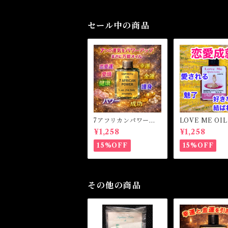
セール中の商品
7アフリカンパワー
LOVE ME OI
マジカルオイル・魔女
ミーオイル -
¥1,258
¥1,258
オイル 7AFRICAN
愛・愛される-
POWERS Magical O
15%OFF
15%OFF
il
その他の商品