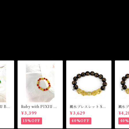
IU Bra
Ruby with PIXIU Br
風水ブレスレット Sサ
風水ブ
acelet ルビーウィズピ
イズDouble Piyao L
サイズD
¥3,399
¥3,629
¥4,2
レット
クシウブレスレット
ucky Wealth Bracel
Lucky
et
let
15%OFF
40%OFF
40