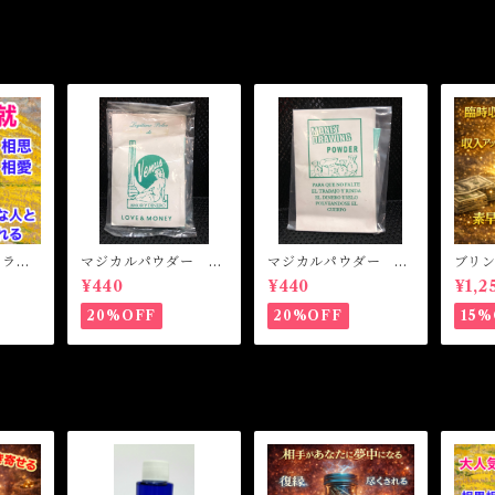
L ラブ
マジカルパウダー ラ
マジカルパウダー マ
ブリ
相思相
ブ&マネー Magical
ネードローイング M
ト 
¥440
¥440
¥1,2
Powder LOVE&MO
agical Powder MO
魔女オ
NEY
NEY DRAWING
MONE
20%OFF
20%OFF
15%
cal Oi