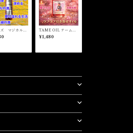
ーズ マジカルオ
TAME OIL テームオ
魔女オイル L
イル -理想の恋愛を
80
¥1,480
 Magical Oil
引き寄せる-