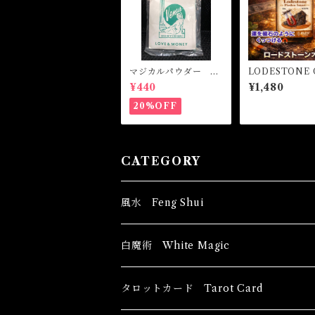
マジカルパウダー ラ
LODESTONE 
ブ&マネー Magical
ロードストーン
¥440
¥1,480
Powder LOVE&MO
ル-磁石のよう
NEY
いものを引き寄
20%OFF
CATEGORY
風水 Feng Shui
ブッダ Buddha
白魔術 White Magic
恋愛運
香油 Oils
タロットカード Tarot Card