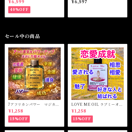
¥6,599
¥6,597
racelet
40%OFF
セール中の商品
7アフリカンパワー マジカル
LOVE ME OIL ラブミーオイ
オイル・魔女オイル 7AFRI
ル -相思相愛・愛される-
¥1,258
¥1,258
CAN POWERS Magical Oil
15%OFF
15%OFF