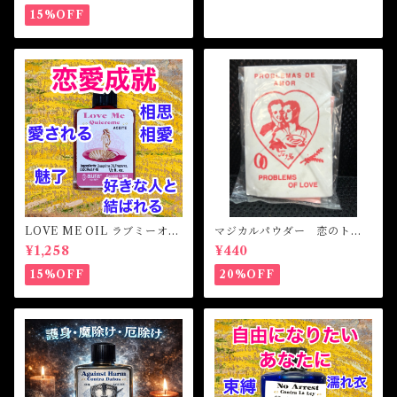
15%OFF
LOVE ME OIL ラブミーオイ
マジカルパウダー 恋のトラ
ル -相思相愛・愛される-
ブル Magical Powder PR
¥1,258
¥440
OBLEM OF LOVE
15%OFF
20%OFF