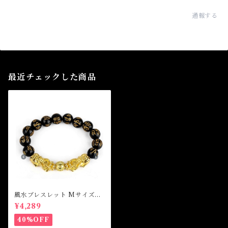
通報する
最近チェックした商品
風水ブレスレット MサイズDo
uble Piyao Lucky Wealth B
¥4,289
racelet
40%OFF