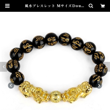
風水ブレスレット MサイズDoubl
e Piyao Lucky Wealth Brace
let | Airies Mystical アイリス
ミスティカル マダムアイリスの風
水・本格白魔術