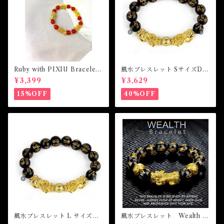
Ruby with PIXIU Bracelet
風水ブレスレット SサイズDo
ルビーウィズピクシウブレス
uble Piyao Lucky Wealth B
¥3,399
¥3,629
レット
racelet
15%OFF
40%OFF
風水ブレスレット L サイズDo
風水ブレスレット Wealth B
uble Piyao Lucky Wealth B
recelet Mサイズ