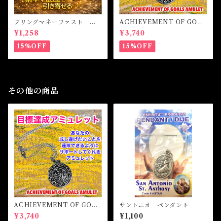
ブリングマネーファスト マ
ACHIEVEMENT OF GOAL
ジカルオイル・魔女オイル B
S AMULET -あなたを目標達
¥1,258
¥3,740
RING MONEY FAST Magi
成へと導くアミュレット-
cal Oil
15%OFF
15%OFF
その他の商品
ACHIEVEMENT OF GOAL
サントニオ ペンダント
S AMULET -あなたを目標達
¥3,740
¥1,100
成へと導くアミュレット-