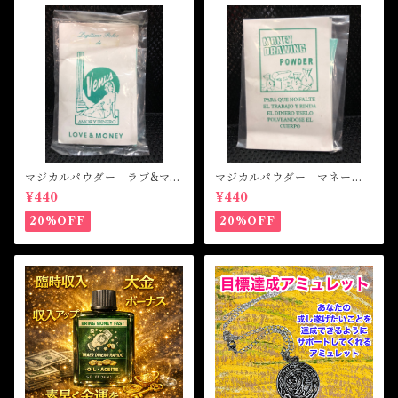
マジカルパウダー ラブ&マネ
マジカルパウダー マネード
ー Magical Powder LOVE
ローイング Magical Powde
¥440
¥440
&MONEY
r MONEY DRAWING
20%OFF
20%OFF