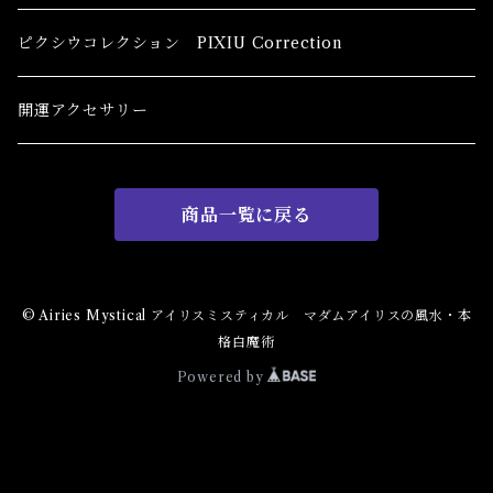
恋愛 Love
健康運 Health
キャンドル Candles
初心者向け For The Beginners
ピクシウコレクション PIXIU Correction
金運 Money
恋愛 Love
金運 Money
線香 Stick Incense
中級者向け
開運アクセサリー
護身 Self-Defence
金運 Money
恋愛
全体運
香粉 Powder Incense
上級者向け
商品一覧に戻る
スピリチュアル Spiritual
自己実現 Self-Realization
仕事
金運 Money
キーチェーン
パウダー Magical Powder
自己実現 Self-realization
仕事 Job
金運
恋愛 Love
金運 Money
仕事
干支風水置き物
バス＆フロアウォッシュ Bath&Floor Wash
© Airies Mystical アイリスミスティカル マダムアイリスの風水・本
格白魔術
裁判 Trial
スピリチュアル Spiritual
人間関係
護身
恋愛 Love
恋愛 Love
子 Rat
護身 Self-Defence
ブレスレット Bracelet
バスハーブ Bath Herb
Powered by
人間関係 Relationships
人間関係 RelationShips
金運 Money
牛 Ox
恋愛 Love
恋愛
恋愛 love
仕事 Job
白魔術キット