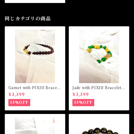
同じカテゴリの商品
Garnet with PIXIU Bracele
Jade with PIXIU Bracelet
t ガーネットウィズピクシウブ
ジェイドウィズピクシウブレ
¥3,399
¥3,399
レスレット
スレット
15%OFF
15%OFF