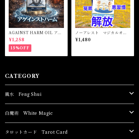
AGAINST HARM OIL アゲ
ノーアレスト マジカルオイ
インストハームオイル -厄除
ル・魔女オイル No Arrest
¥1,258
¥1,480
け・魔除け・護身-
Magical Oil
15%OFF
CATEGORY
風水 Feng Shui
ブッダ Buddha
白魔術 White Magic
恋愛運
香油 Oils
タロットカード Tarot Card