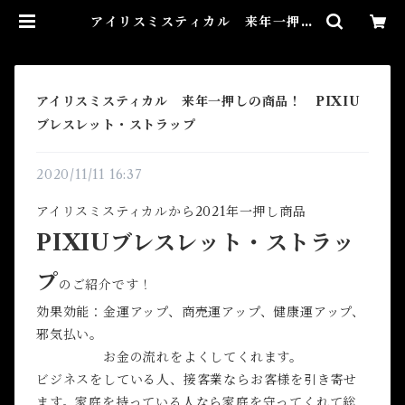
アイリスミスティカル 来年一押し
の商品！ PIXIUブレスレット・ス
トラップ | Airies Mystical アイ
リスミスティカル マダムアイリス
の風水・本格白魔術
アイリスミスティカル 来年一押しの商品！ PIXIU
ブレスレット・ストラップ
2020/11/11 16:37
アイリスミスティカルから2021年一押し商品
PIXIUブレスレット・ストラッ
プ
のご紹介です！
効果効能：金運アップ、商売運アップ、健康運アップ、
邪気払い。
お金の流れをよくしてくれます。
ビジネスをしている人、接客業ならお客様を引き寄せ
ます。家庭を持っている人なら家庭を守ってくれて総