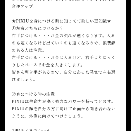
合運アップ。
★PIXIUを身につける時に知ってて欲しい豆知識★
①左右どちらにつけるか？
右手につける・・・お金の流れが速くなります。入る
のも速くなるけど出ていくのも速くなるので、浪費癖
のある人は注意。
左手につける・・・お金は入るけど、右手よりゆっく
りしたペースでお金を大きくします。
皆さん利き手があるので、自分にあった感覚で左右選
びましょう。
②身につける時の注意
PIXIUは生命力が高く強力なパワーを持っています。
PIXIUの顔を自分の方に向けて正面から向き合わない
ように。外側に向けてつけましょう。
③眠るときのルール