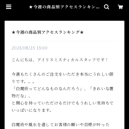
★今週の商品別アクセスランキング
★ | Airies Mystical アイリスミ
スティカル マダムアイリスの風
水・本格白魔術
★今週の商品別アクセスランキング★
2021/08/25 15:00
こんにちは、アイリスミスティカルスタッフです！
今週もたくさんのご注文をいただき本当にうれしい限
りです。。。
「白魔術ってどんなものなんだろう」、「きれいな置
物だな」、
と関心を持っていただけるだけでもうれしい気持ちで
いっぱいになります。
白魔術や風水を通してお客様の願いや目標が叶った