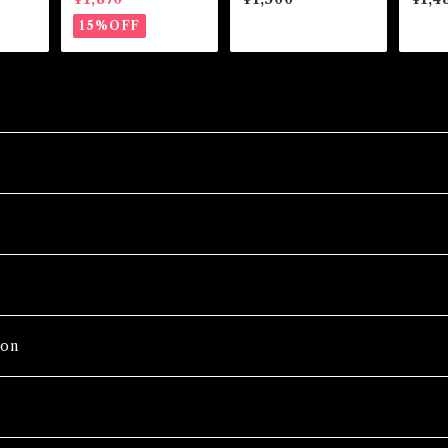
にほし
r Oil チェイスユアエ
せ
OVERS
せる-
ネミーアウェイ！ ビネ
15%OFF
ガーオイル
on