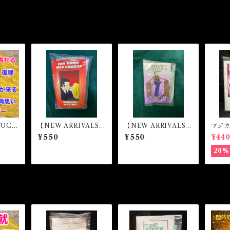
TOC
【NEW ARRIVALS】
【NEW ARRIVALS】
マジ
ーミー
ノバディ・バット・ミ
タイド・アップアンド
トッ
¥550
¥550
¥44
ー・魔
ー マジカルパウダ
ネイル マジカルパウ
agica
OME
ー・魔女パウダー N
ダー・魔女パウダー
Jealo
20%
l Po
OBODY BUT ME M
TIED UP AND NAI
agical Powder
LED Magical Powde
r