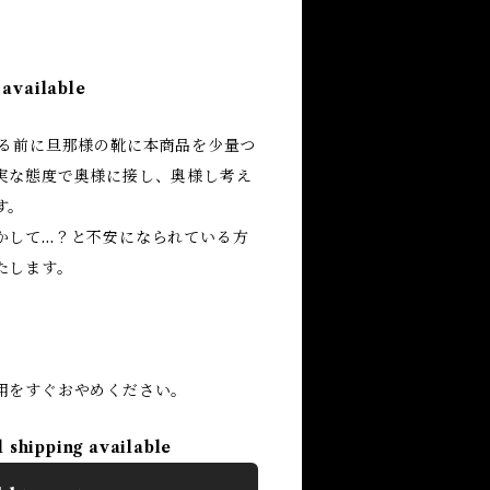
 available
ける前に旦那様の靴に本商品を少量つ
実な態度で奥様に接し、奥様し考え
す。
かして…？と不安になられている方
たします。
用をすぐおやめください。
l shipping available