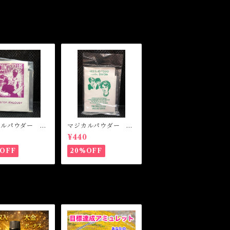
カルパウダー ス
マジカルパウダー プ
プジェラシー M
ロテクションフロムエ
0
¥440
l Powder Stop
ンヴィー Magical P
usy
owder PROTECTIO
OFF
20%OFF
N FROM ENVY