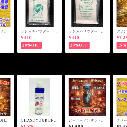
L ラブ
マジカルパウダー ラ
マジカルパウダー マ
ブリ
相思相
ブ&マネー Magical
ネードローイング M
ト 
¥440
¥440
¥1,2
Powder LOVE&MO
agical Powder MO
魔女オ
NEY
NEY DRAWING
MONE
20%OFF
20%OFF
15%
cal Oi
OIL
CHASE YOUR ENE
ジーニーインザボト
ラバ
オイ
MIES AWAY! Vinega
ル 願望成就 引き寄
イル・
¥1,870
¥1,500
¥1,4