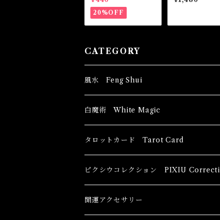
Powder LOVE&MO
ル-磁石のよう
NEY
いものを引き寄
20%OFF
CATEGORY
風水 Feng Shui
ブッダ Buddha
白魔術 White Magic
恋愛運
香油 Oils
タロットカード Tarot Card
恋愛 Love
健康運 Health
キャンドル Candles
初心者向け For The Beginners
ピクシウコレクション PIXIU Correcti
金運 Money
恋愛 Love
金運 Money
線香 Stick Incense
中級者向け
開運アクセサリー