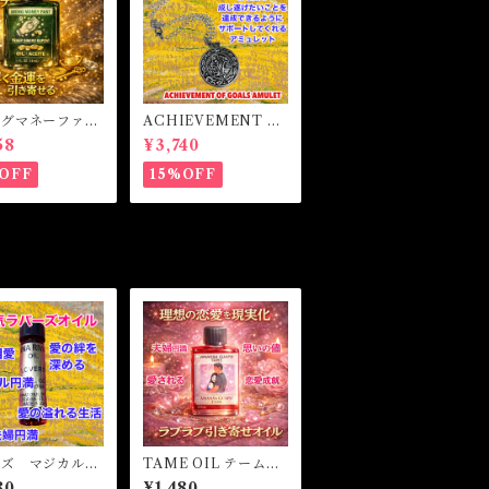
ングマネーファス
ACHIEVEMENT O
マジカルオイル・
F GOALS AMULET
58
¥3,740
イル BRING
-あなたを目標達成へ
Y FAST Magi
と導くアミュレット-
OFF
15%OFF
l
ーズ マジカルオ
TAME OIL テームオ
魔女オイル L
イル -理想の恋愛を
80
¥1,480