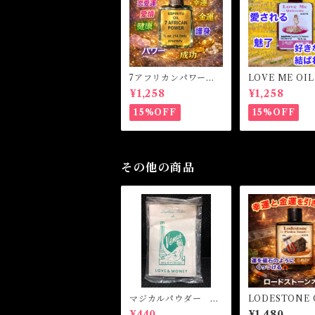
7アフリカンパワー
LOVE ME OI
マジカルオイル・魔女
ミーオイル -
¥1,258
¥1,258
オイル 7AFRICAN
愛・愛される-
POWERS Magical O
15%OFF
15%OFF
il
その他の商品
マジカルパウダー ラ
LODESTONE 
ブ&マネー Magical
ロードストーン
¥440
¥1,480