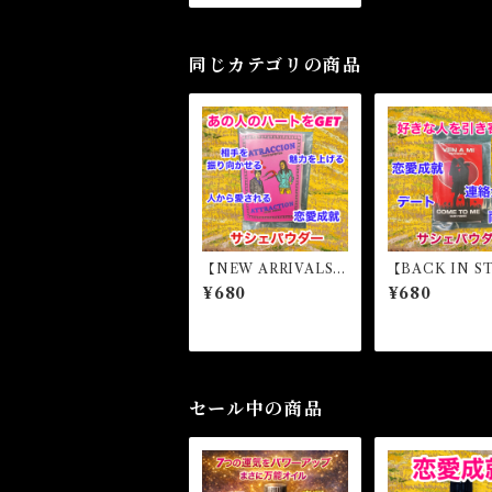
ー・魔女パウダー F
AITHFUL HUSBAN
D Magical Powder
同じカテゴリの商品
【NEW ARRIVALS】
【BACK IN S
アトラクション マジ
K】カムトゥ
¥680
¥680
カルパウダー・魔女パ
マジカルパウダ
ウダー ATTRACTI
女パウダー C
ON Magical Powde
TO ME Magica
r
wder
セール中の商品