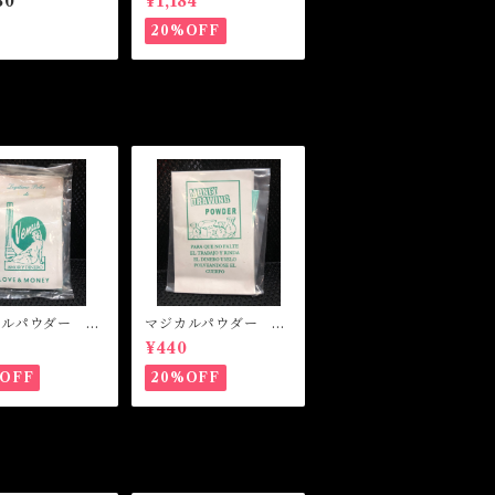
80
¥1,184
 HONEY Magi
魔女オイル SAY EV
l
ERYTHING Magical
20%OFF
Oil
カルパウダー ラ
マジカルパウダー マ
ネー Magical
ネードローイング M
0
¥440
er LOVE&MO
agical Powder MO
NEY DRAWING
OFF
20%OFF