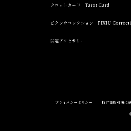
恋愛運
香油 Oils
タロットカード Tarot Card
恋愛 Love
健康運 Health
キャンドル Candles
初心者向け For The Beginners
ピクシウコレクション PIXIU Correcti
金運 Money
恋愛 Love
金運 Money
線香 Stick Incense
中級者向け
開運アクセサリー
護身 Self-Defence
金運 Money
恋愛
全体運
香粉 Powder Incense
上級者向け
スピリチュアル Spiritual
自己実現 Self-Realization
仕事
金運 Money
キーチェーン
パウダー Magical Powder
自己実現 Self-realization
仕事 Job
金運
恋愛 Love
金運 Money
仕事
干支風水置き物
バス＆フロアウォッシュ Bath&Floor 
プライバシーポリシー
特定商取引法に
裁判 Trial
スピリチュアル Spiritual
人間関係
護身
恋愛 Love
恋愛 Love
子 Rat
護身 Self-Defence
ブレスレット Bracelet
バスハーブ Bath Herb
人間関係 Relationships
人間関係 RelationShips
金運 Money
牛 Ox
恋愛 Love
恋愛
恋愛 love
仕事 Job
白魔術キット