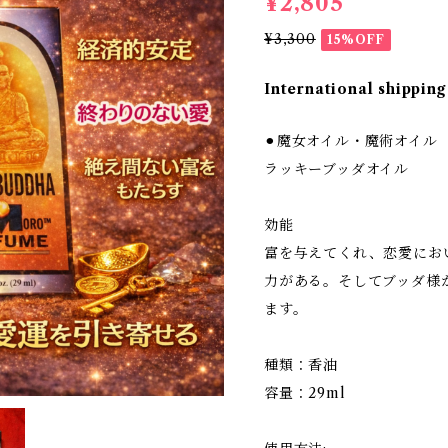
¥2,805
¥3,300
15%OFF
International shipping
⚫︎魔女オイル・魔術オイル
ラッキーブッダオイル
効能
富を与えてくれ、恋愛にお
力がある。そしてブッダ様
ます。
種類：香油
容量：29ml