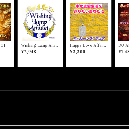
 OIL
Wishing Lamp Amul
Happy Love Affair
DO AS
オイル
et ウィッシングランプ
ハッピーラブアフェ
私の
¥2,948
¥3,300
¥1,4
アミュレット 白魔術
ア 白魔術アミュレッ
い-
アミュレット
ト