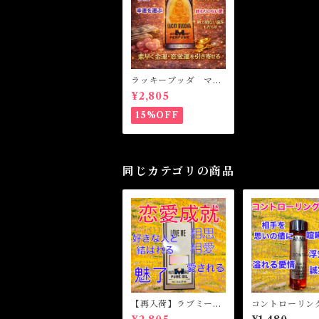
ラッキーブッダ マジ
カルオイル・魔女オイ
¥2,805
ル LUCKY BUDD
HA Magical Oil
15%OFF
同じカテゴリの商品
【再入荷】ラブミー
コントローリン
マジカルオイル・魔女
ジカルオイル・