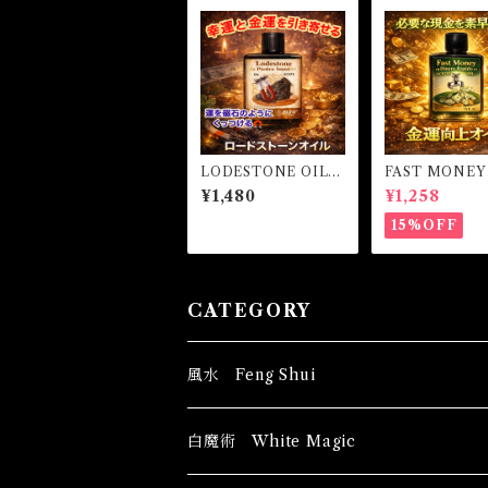
LODESTONE OIL
FAST MONEY
ロードストーンオイ
ファストマネー
¥1,480
¥1,258
ル-磁石のようにほし
いものを引き寄せる-
15%OFF
CATEGORY
風水 Feng Shui
ブッダ Buddha
白魔術 White Magic