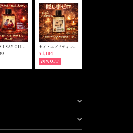
 I SAY OIL -
セイ・エブリティン
言う通りにしなさ
グ マジカルオイル・
80
¥1,184
魔女オイル SAY EV
ERYTHING Magical
20%OFF
Oil