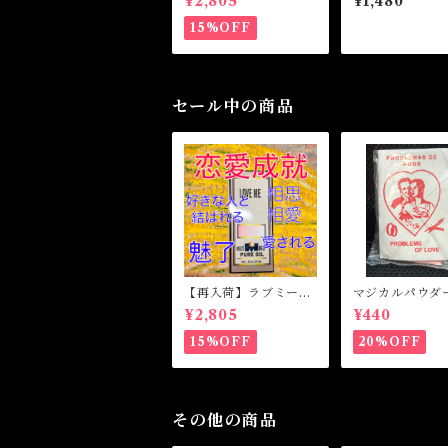
¥2,805
¥1,480
オイル Love Me M
イル Controll
agical Oil
agical Oil
15%OFF
セール中の商品
【再入荷】ラブミー
マジカルパウダ
マジカルオイル・魔女
のトラブル Mag
¥2,805
¥440
オイル Love Me M
Powder PRO
agical Oil
OF LOVE
15%OFF
20%OFF
その他の商品