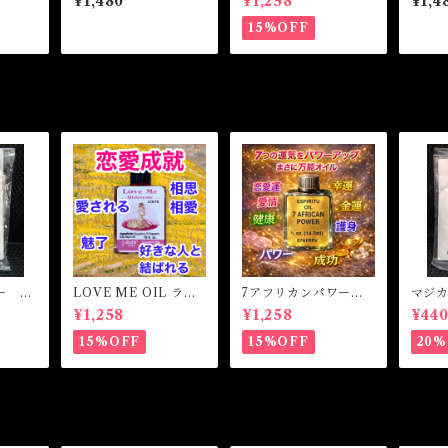
¥1,480
¥1,258
¥1,4
ing M
VER Magical Oil
イル LOVE BREAK
LOVE
ER Magicak Oil
cal Oi
15%OFF
ー 恋
LOVE ME OIL ラブ
7アフリカンパワー
マジ
ical
ミーオイル -相思相
マジカルオイル・魔女
ブ&マ
¥1,258
¥1,258
¥44
BLEM
愛・愛される-
オイル 7AFRICAN
Powd
POWERS Magical O
NEY
15%OFF
15%OFF
20%
il