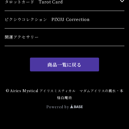
恋愛運
香油 Oils
タロットカード Tarot Card
恋愛 Love
健康運 Health
キャンドル Candles
初心者向け For The Beginners
ピクシウコレクション PIXIU Correction
金運 Money
恋愛 Love
金運 Money
線香 Stick Incense
中級者向け
開運アクセサリー
護身 Self-Defence
金運 Money
恋愛
全体運
香粉 Powder Incense
上級者向け
商品一覧に戻る
スピリチュアル Spiritual
自己実現 Self-Realization
仕事
金運 Money
キーチェーン
パウダー Magical Powder
自己実現 Self-realization
仕事 Job
金運
恋愛 Love
金運 Money
仕事
干支風水置き物
バス＆フロアウォッシュ Bath&Floor Wash
© Airies Mystical アイリスミスティカル マダムアイリスの風水・本
格白魔術
裁判 Trial
スピリチュアル Spiritual
人間関係
護身
恋愛 Love
恋愛 Love
子 Rat
護身 Self-Defence
ブレスレット Bracelet
バスハーブ Bath Herb
Powered by
人間関係 Relationships
人間関係 RelationShips
金運 Money
牛 Ox
恋愛 Love
恋愛
恋愛 love
仕事 Job
白魔術キット