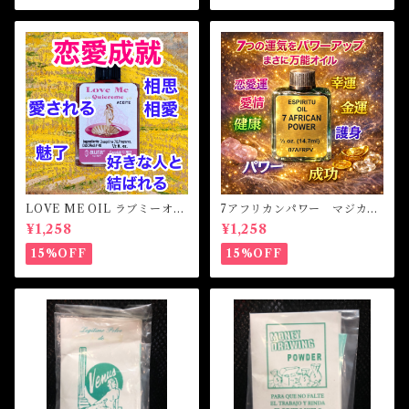
LOVE ME OIL ラブミーオイ
7アフリカンパワー マジカル
ル -相思相愛・愛される-
オイル・魔女オイル 7AFRI
¥1,258
¥1,258
CAN POWERS Magical Oil
15%OFF
15%OFF