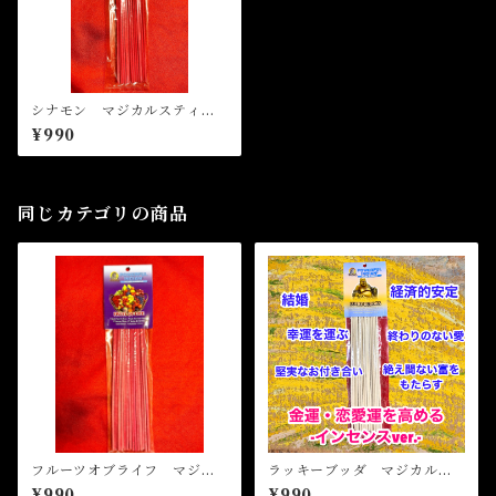
シナモン マジカルスティッ
クインセンス CINNAMON
¥990
Magical Stick Incense
同じカテゴリの商品
フルーツオブライフ マジカ
ラッキーブッダ マジカルス
ルスティックインセンス FR
ティックインセンス LUCK
¥990
¥990