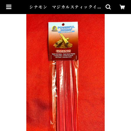
シナモン マジカルスティックイン
センス CINNAMON Magical
Stick Incense | Airies Mystic
al アイリスミスティカル マダムア
イリスの風水・本格白魔術