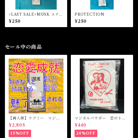
<LAST SALE>MUSK スティ
PROTECTION
ックインセンス
¥250
¥250
セール中の商品
【再入荷】ラブミー マジカ
マジカルパウダー 恋のトラ
ルオイル・魔女オイル Love
ブル Magical Powder PR
¥2,805
¥440
Me Magical Oil
OBLEM OF LOVE
15%OFF
20%OFF