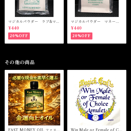
マジカルパウダー ラブ&マネ
マジカルパウダー マネード
ー Magical Powder LOVE
ローイング Magical Powde
¥440
¥440
&MONEY
r MONEY DRAWING
20%OFF
20%OFF
その他の商品
FAST MONEY OIL ファス
Win Male or Female of Ch