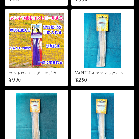
UIT OF LIFE Magical Stick
Y BUDDHA Magical Stick
Incense
Incense
コントローリング マジカル
VANILLA スティックインセ
スティックインセンス CON
ンス
¥990
¥250
TROLLING Magical Stick I
ncense