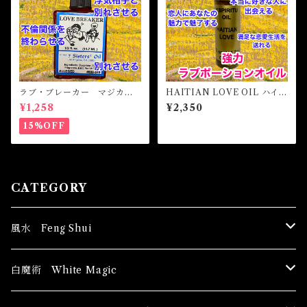
ラブ・ブレーカー マジカル
HAITIAN LOVE OIL ハイチ
オイル・魔女オイル LOVE
ャンラブオイル
¥1,258
¥2,350
BREAKER Magicak Oil
15%OFF
CATEGORY
風水 Feng Shui
ブッダ Buddha
白魔術 White Magic