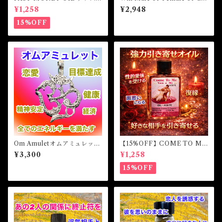
トマネーオイル
oice Amulet ウィンメールオ
¥1,258
¥2,948
アフィメールオブチョイスア
ミュレット 白魔術アミュレ
15%OFF
ット
Om Amuletオムアミュレッ
【15%OFF】COME TO ME
ト 白魔術アミュレット
OIL カムトゥーミーオイル
¥3,300
¥1,258
白魔術オイル
15%OFF