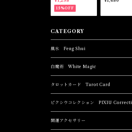
¥1,258
¥1,480
ムオイル -厄除け・
い-
魔除け・護身-
15%OFF
CATEGORY
風水 Feng Shui
ブッダ Buddha
白魔術 White Magic
恋愛運
香油 Oils
タロットカード Tarot Card
恋愛 Love
健康運 Health
キャンドル Candles
初心者向け For The Beginners
ピクシウコレクション PIXIU Correcti
金運 Money
恋愛 Love
金運 Money
線香 Stick Incense
中級者向け
開運アクセサリー