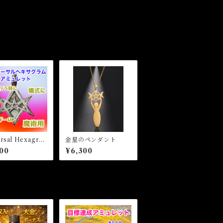
rsal Hexagra
金星のペンダント
ulet ユニカーサ
00
¥6,300
キサグラムアミュ
ト 白魔術アミュ
ト