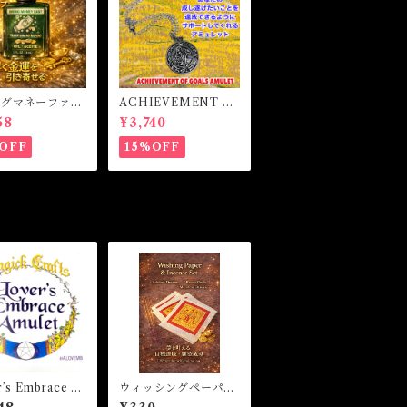
ングマネーファス
ACHIEVEMENT O
マジカルオイル・
F GOALS AMULET
58
¥3,740
イル BRING
-あなたを目標達成へ
Y FAST Magi
と導くアミュレット-
OFF
15%OFF
l
’s Embrace A
ウィッシングペーパー
et ラバーズエンブ
インセンスセット