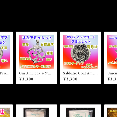
 Prote
Om Amuletオムアミ
Sabbatic Goat Amule
Unicu
シールオ
ュレット 白魔術アミ
t サバティックゴート
m Am
¥3,300
¥3,300
¥3,3
ン 白
ュレット
アミュレット 白魔術
ルヘ
ト
アミュレット
レッ
レッ