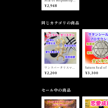
Seal of Mephistoph
ele Amulet シールオ
¥2,948
ブメフィストフィアア
ミュレット 白魔術ア
ミュレット
同じカテゴリの商品
ワンラバータリスマ
Saturn Seal of
ン ONE LOVER Tal
ction サタン
¥2,200
¥3,300
isman
ブプロテクショ
魔術アミュレッ
セール中の商品