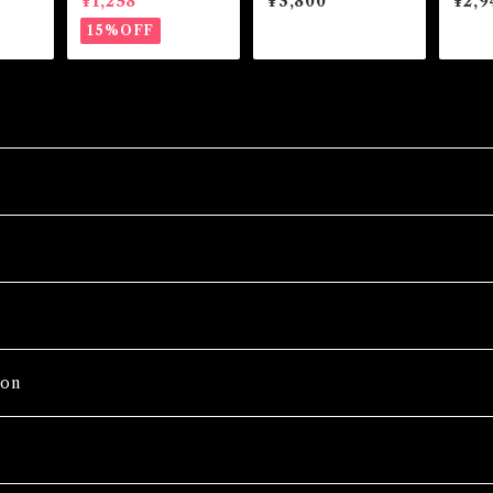
¥1,258
¥3,800
¥2,9
バルスラピニタロット
レー
白魔
15%OFF
on