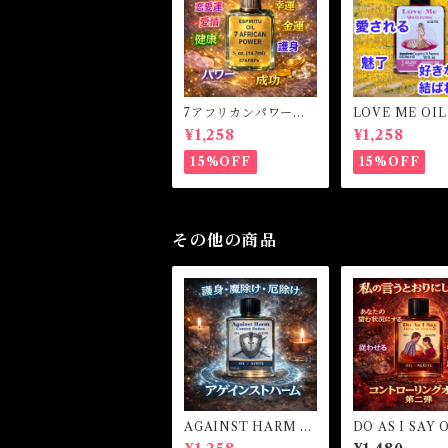
7アフリカンパワー
LOVE ME OI
マジカルオイル・魔女
ミーオイル -
¥1,258
¥1,258
オイル 7AFRICAN
愛・愛される-
POWERS Magical O
15%OFF
15%OFF
il
その他の商品
AGAINST HARM O
DO AS I SAY O
IL アゲインストハー
私の言う通りに