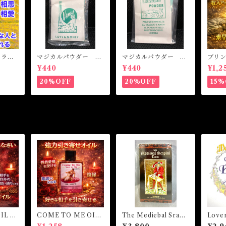
L ラブ
マジカルパウダー ラ
マジカルパウダー マ
ブリ
相思相
ブ&マネー Magical
ネードローイング M
ト 
¥440
¥440
¥1,2
Powder LOVE&MO
agical Powder MO
魔女オ
NEY
NEY DRAWING
MONE
20%OFF
20%OFF
15%
cal Oi
IL -
COME TO ME OIL
The Mediebal Srapi
Lover
しなさ
カムトゥーミーオイル
ni Tarot ザ・メディー
mul