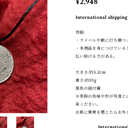
¥2,948
International shipping
効能:
・ライバルや敵に打ち勝つ
・本商品を身につけている
払い除ける力がある。
大きさ:約3.2cm
重さ:約10g
黒色の紐付属
※実際の色味や形が写真と
承ください。
お肌に異常を感じたらお外
Internationa