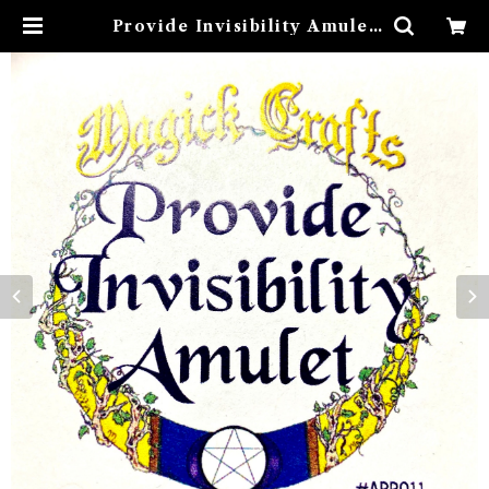
Provide Invisibility Amulet
プロバイドインビジビリティアミュ
レット 白魔術アミュレット | Airi
es Mystical アイリスミスティカ
ル マダムアイリスの風水・本格白
魔術