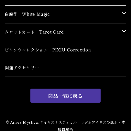
ブッダ Buddha
白魔術 White Magic
恋愛運
香油 Oils
タロットカード Tarot Card
恋愛 Love
健康運 Health
キャンドル Candles
初心者向け For The Beginners
ピクシウコレクション PIXIU Correction
金運 Money
恋愛 Love
金運 Money
線香 Stick Incense
中級者向け
開運アクセサリー
護身 Self-Defence
金運 Money
恋愛
全体運
香粉 Powder Incense
上級者向け
商品一覧に戻る
スピリチュアル Spiritual
自己実現 Self-Realization
仕事
金運 Money
キーチェーン
パウダー Magical Powder
自己実現 Self-realization
仕事 Job
金運
恋愛 Love
金運 Money
仕事
干支風水置き物
バス＆フロアウォッシュ Bath&Floor Wash
© Airies Mystical アイリスミスティカル マダムアイリスの風水・本
格白魔術