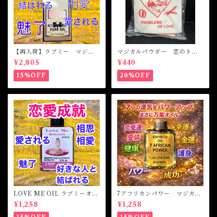
【再入荷】ラブミー マジカ
マジカルパウダー 恋のトラ
ルオイル・魔女オイル Love
ブル Magical Powder PR
¥2,805
¥440
Me Magical Oil
OBLEM OF LOVE
15%OFF
20%OFF
LOVE ME OIL ラブミーオイ
7アフリカンパワー マジカル
ル -相思相愛・愛される-
オイル・魔女オイル 7AFRI
¥1,258
¥1,258
CAN POWERS Magical Oil