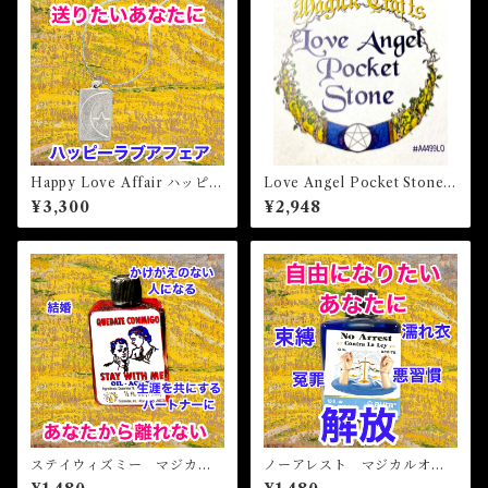
Happy Love Affair ハッピー
Love Angel Pocket Stone
ラブアフェア 白魔術アミュ
ラブエンジェルポケットスト
¥3,300
¥2,948
レット
ーン 白魔術アミュレット
ステイウィズミー マジカル
ノーアレスト マジカルオイ
オイル・魔女オイル STAY
ル・魔女オイル No Arrest