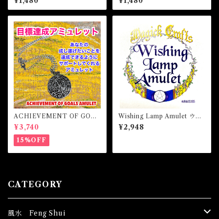
¥1,480
¥1,480
WITH ME Magical Oil
Magical Oil
ACHIEVEMENT OF GOAL
Wishing Lamp Amulet ウィ
S AMULET -あなたを目標達
ッシングランプアミュレッ
¥3,740
¥2,948
成へと導くアミュレット-
ト 白魔術アミュレット
15%OFF
CATEGORY
風水 Feng Shui