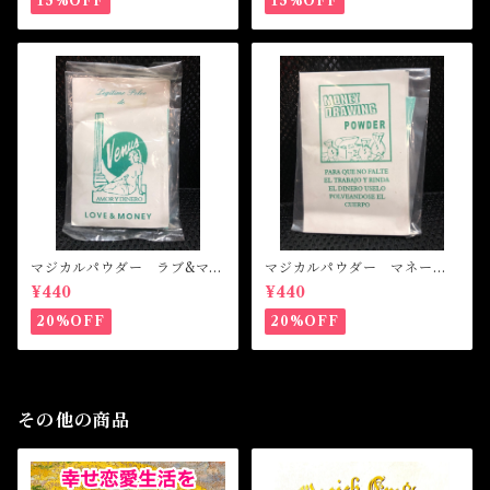
15%OFF
15%OFF
マジカルパウダー ラブ&マネ
マジカルパウダー マネード
ー Magical Powder LOVE
ローイング Magical Powde
¥440
¥440
&MONEY
r MONEY DRAWING
20%OFF
20%OFF
その他の商品