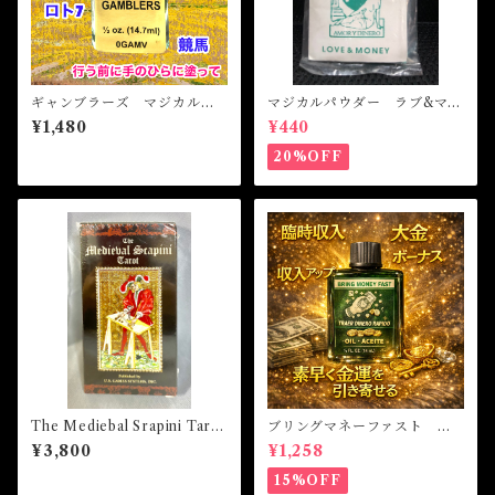
ギャンブラーズ マジカルオ
マジカルパウダー ラブ&マネ
イル・魔女 GAMBLERS M
ー Magical Powder LOVE
¥1,480
¥440
agical Oil
&MONEY
20%OFF
The Mediebal Srapini Tarot
ブリングマネーファスト マ
ザ・メディーバルスラピニタ
ジカルオイル・魔女オイル B
¥3,800
¥1,258
ロット
RING MONEY FAST Magi
cal Oil
15%OFF