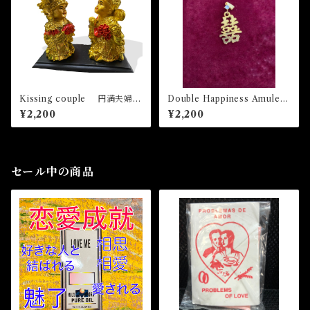
Kissing couple 円満夫婦
Double Happiness Amulet -
(ミニ)
喜びと幸せがやってくるアミ
¥2,200
¥2,200
ュレット-
セール中の商品