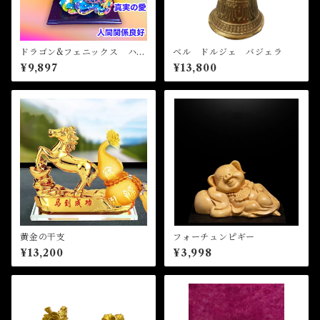
ドラゴン&フェニックス ハピ
ベル ドルジェ バジェラ
ネス
¥9,897
¥13,800
黄金の干支
フォーチュンピギー
¥13,200
¥3,998