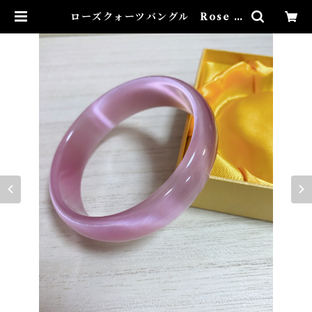
ローズクォーツバングル Rose q
uartz Bangle | Airies Mystic
al アイリスミスティカル マダムア
イリスの風水・本格白魔術