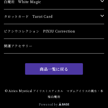
ブッダ Buddha
白魔術 White Magic
恋愛運
香油 Oils
タロットカード Tarot Card
恋愛 Love
健康運 Health
キャンドル Candles
初心者向け For The Beginners
ピクシウコレクション PIXIU Correction
金運 Money
恋愛 Love
金運 Money
線香 Stick Incense
中級者向け
開運アクセサリー
護身 Self-Defence
金運 Money
恋愛
全体運
香粉 Powder Incense
上級者向け
商品一覧に戻る
スピリチュアル Spiritual
自己実現 Self-Realization
仕事
金運 Money
キーチェーン
パウダー Magical Powder
自己実現 Self-realization
仕事 Job
金運
恋愛 Love
金運 Money
仕事
干支風水置き物
バス＆フロアウォッシュ Bath&Floor Wash
© Airies Mystical アイリスミスティカル マダムアイリスの風水・本
格白魔術
裁判 Trial
スピリチュアル Spiritual
人間関係
護身
恋愛 Love
恋愛 Love
子 Rat
護身 Self-Defence
ブレスレット Bracelet
バスハーブ Bath Herb
Powered by