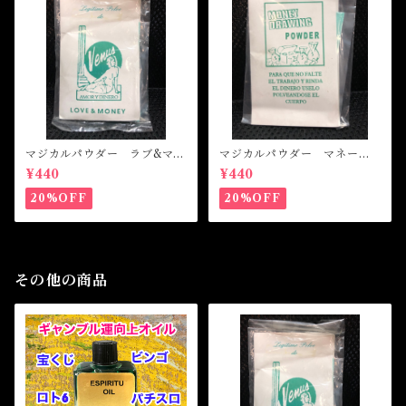
マジカルパウダー ラブ&マネ
マジカルパウダー マネード
ー Magical Powder LOVE
ローイング Magical Powde
¥440
¥440
&MONEY
r MONEY DRAWING
20%OFF
20%OFF
その他の商品