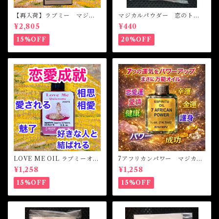
【再入荷】ラブミー マジカ
マジカルパウダー 恋のトラ
ルオイル・魔女オイル Love
ブル Magical Powder PR
¥2,805
¥440
Me Magical Oil
OBLEM OF LOVE
15%OFF
20%OFF
LOVE ME OIL ラブミーオイ
7アフリカンパワー マジカル
ル -相思相愛・愛される-
オイル・魔女オイル 7AFRI
¥1,258
¥1,258
CAN POWERS Magical Oil
15%OFF
15%OFF